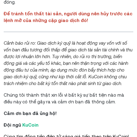
đóng.
Để tránh tổn thất tài sản, người dùng nên hủy trước các
lệnh mở của những cặp giao dịch đó!
Cảnh báo rủi ro: Giao dịch ký quỹ là hoạt động vay vốn với số
vốn ban đầu tương đối thấp để giao dịch tài sản tài chính và thu
được lợi nhuận lớn hơn. Tuy nhiên, do rủi ro thị trường, biến
động giá và các yếu tố khác, bạn nên thận trọng với các hành
động đầu tư của mình, áp dụng mức đòn bẩy thích hợp cho
giao dịch ký quỹ, cũng như kịp thời cắt lỗ. KuCoin không chịu
trách nhiệm cho bất kỳ tổn thất nào phát sinh từ giao dịch.
Chúng tôi thành thật xin lỗi vì bất kỳ sự bất tiện nào mà
điều này có thể gây ra và cảm ơn bạn đã thông cảm.
Cảm ơn bạn đã ủng hộ!
Đội ngũ
KuCoin
Cùng tìm đồng tiền điện tử sáng giá tiếp theo trên KuCoin!