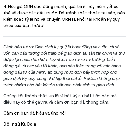
4. Nếu giá ORN dao động mạnh, quá trình hủy niêm yết có
thể sẽ được bắt đầu trước. Để tránh thất thoát tài sản, nên
kiểm soát tỷ lệ nợ và chuyển ORN ra khỏi tài khoản ký quỹ
chéo của bạn trước!
Cảnh báo rủi ro:
Giao dịch ký quỹ là hoạt động vay vốn với số
vốn ban đầu tương đối thấp để giao dịch tài sản tài chính và thu
được lợi nhuận lớn hơn. Tuy nhiên, do rủi ro thị trường, biến
động giá và các yếu tố khác, bạn nên thận trọng với các hành
động đầu tư của mình, áp dụng mức đòn bẩy thích hợp cho
giao dịch Ký quỹ, cũng như kịp thời cắt lỗ.
KuCoin không chịu
trách nhiệm cho bất kỳ tổn thất nào phát sinh từ giao dịch.
Chúng tôi thành thật xin lỗi vì bất kỳ sự bất tiện nào mà
điều này có thể gây ra và cảm ơn bạn đã thông cảm.
Cảm ơn bạn đã hiểu và ủng hộ!
Đội ngũ KuCoin