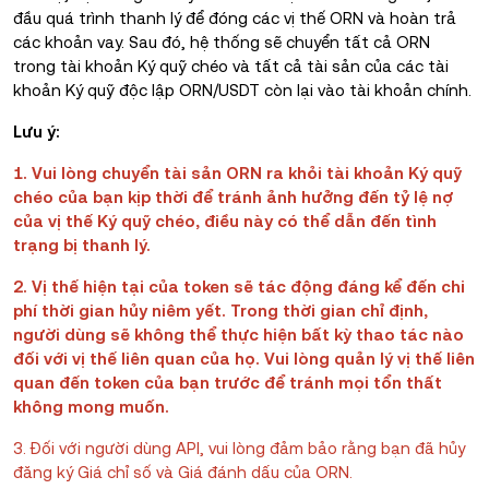
đầu quá trình thanh lý để đóng các vị thế ORN và hoàn trả
các khoản vay.
Sau đó,
hệ thống sẽ chuyển tất cả ORN
trong tài khoản Ký quỹ chéo và tất cả tài sản của các tài
khoản Ký quỹ độc lập ORN/USDT còn lại vào tài khoản chính.
Lưu ý:
1. Vui lòng chuyển tài sản ORN ra khỏi tài khoản Ký quỹ
chéo của bạn kịp thời để tránh ảnh hưởng đến tỷ lệ nợ
của vị thế Ký quỹ chéo, điều này có thể dẫn đến tình
trạng bị thanh lý.
2. Vị thế hiện tại của token sẽ tác động đáng kể đến chi
phí thời gian hủy niêm yết. Trong thời gian chỉ định,
người dùng sẽ không thể thực hiện bất kỳ thao tác nào
đối với vị thế liên quan của họ. Vui lòng quản lý vị thế liên
quan đến token của bạn trước để tránh mọi tổn thất
không mong muốn.
3. Đối với người dùng API, vui lòng đảm bảo rằng bạn đã hủy
đăng ký Giá chỉ số và Giá đánh dấu của ORN.