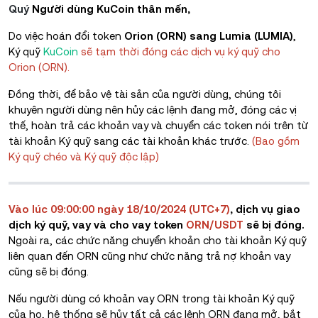
Quý
Người dùng KuCoin thân mến,
Do việc hoán đổi token
Orion (ORN) sang Lumia (LUMIA)
,
Ký quỹ
KuCoin
sẽ tạm thời đóng các dịch vụ ký quỹ cho
Orion (ORN).
Đồng thời, để bảo vệ tài sản của người dùng, chúng tôi
khuyên người dùng nên hủy các lệnh đang mở, đóng các vị
thế, hoàn trả các khoản vay và chuyển các token nói trên từ
tài khoản Ký quỹ sang các tài khoản khác trước.
(Bao gồm
Ký quỹ chéo và Ký quỹ độc lập)
Vào lúc 09:00:00 ngày 18/10/2024 (UTC+7)
, dịch vụ giao
dịch ký quỹ, vay và cho vay token
ORN/USDT
sẽ bị đóng.
Ngoài ra, các chức năng chuyển khoản cho tài khoản Ký quỹ
liên quan đến ORN cũng như chức năng trả nợ khoản vay
cũng sẽ bị đóng.
Nếu người dùng có khoản vay ORN trong tài khoản Ký quỹ
của họ, hệ thống sẽ hủy tất cả các lệnh ORN đang mở, bắt