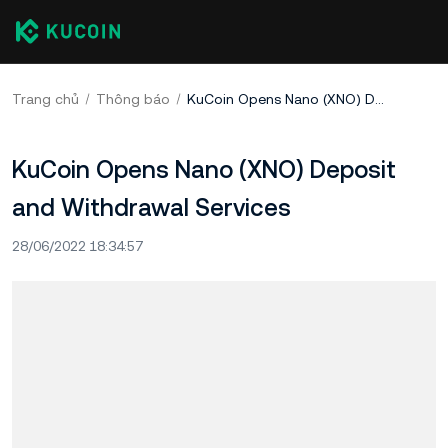
Trang chủ
Thông báo
KuCoin Opens Nano (XNO) Deposit and Withdrawal Services
KuCoin Opens Nano (XNO) Deposit
and Withdrawal Services
28/06/2022 18:34:57