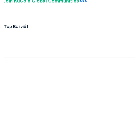
Join KuCoin Global Communities
>>>
Top Bài viết