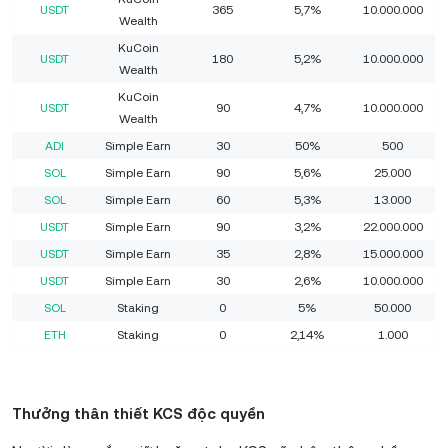
USDT
365
5,7%
10.000.000
Wealth
KuCoin
USDT
180
5,2%
10.000.000
Wealth
KuCoin
USDT
90
4,7%
10.000.000
Wealth
ADI
Simple Earn
30
50%
500
SOL
Simple Earn
90
5,6%
25.000
SOL
Simple Earn
60
5,3%
13.000
USDT
Simple Earn
90
3,2%
22.000.000
USDT
Simple Earn
35
2,8%
15.000.000
USDT
Simple Earn
30
2,6%
10.000.000
SOL
Staking
0
5%
50.000
ETH
Staking
0
2,14%
1.000
Thưởng thân thiết KCS độc quyền