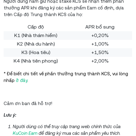
Người dùng nắm giữ hoặc stake KCS sẽ nhận thêm phần
thưởng APR khi đăng ký các sản phẩm Earn cố định, dựa
trên Cấp độ Trung thành KCS của họ:
Cấp độ
APR bổ sung
K1 (Nhà thám hiểm)
+0,20%
K2 (Nhà du hành)
+1,00%
K3 (Hoa tiêu)
+1,50%
K4 (Nhà tiên phong)
+2,00%
* Để biết chi tiết về phần thưởng trung thành KCS, vui lòng
nhấp
ở đây
.
Cảm ơn bạn đã hỗ trợ!
Lưu ý:
Người dùng có thể truy cập trang web chính thức của
KuCoin Earn
để đăng ký mua các sản phẩm yêu thích.