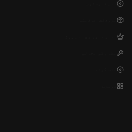
نئی فہرستیں۔
پروڈکٹ اپ ڈیٹس
ادارے اور وی آئی پیز
نظام کی بحالی
حذف کرنا
دوسرے