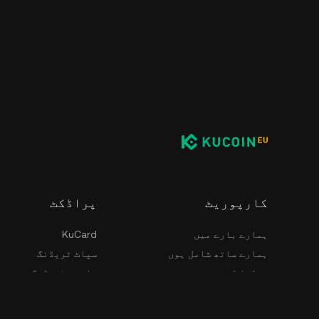
کارپوریٹ
پراڈکٹ
ہمارے بارے میں
KuCard
ہمارے ساتھ شامل ہوں
سپاٹ ٹریڈنگ
میڈیا کٹ
مارجن ٹریڈنگ
سیکورٹی
KuCoin EU سیکھیں۔
استعمال کرنے کی شرائط
Spotlight