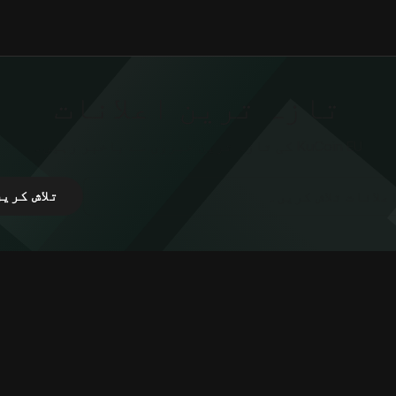
تازہ ترین اعلانات
KuCoin EU کی تازہ ترین خبروں سے باخبر رہیں۔
تلاش کری