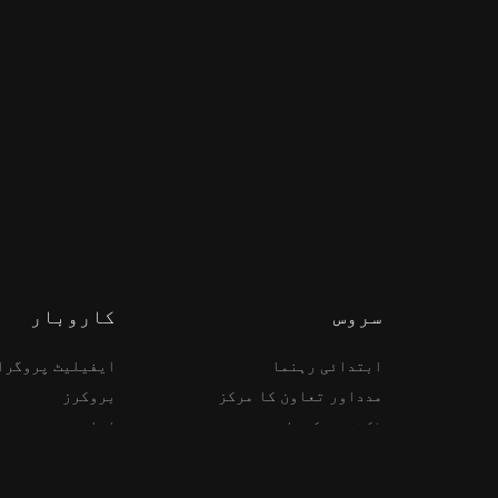
سروس
کاروبار
ابتدائی رہنما
ایفیلیٹ پروگرا
مدداور تعاون کا مرکز
بروکرز
ٹکٹ جمع کروائیں۔
ادارے
شکایت درج کروائیں۔
API سروسز
ٹیکنیکل سپورٹ
ٹوکن کی فہرست