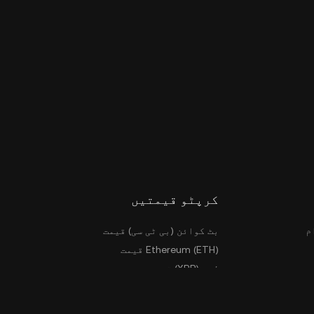
کرپٹو قیمتیں
م
بٹ کوائن (بی ٹی سی) قیمت
Ethereum (ETH) قیمت
لہر (XRP) قیمت
KuCoin EU ٹوکن (KCS) قیمت
مزید قیمتیں۔