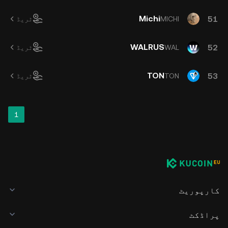
Michi
51
MICHI
ٹریڈ
WALRUS
52
WAL
ٹریڈ
TON
53
TON
ٹریڈ
1
کارپوریٹ
پراڈکٹ