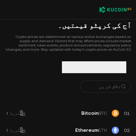
آج کی کرپٹو قیمتیں۔
Crypto prices are determined on various online exchanges based on
supply and demand. Factors that may affect prices include market
sentiment, news events, product announcements, regulatory policy
changes, and more. Stay updated with today's crypto prices on KuCoin EU!
تمام
ہاٹ لسٹ
ٹاپ گینر
نیو کوائن
Bitcoin
01
BTC
ٹریڈ
Ethereum
02
ETH
ٹریڈ