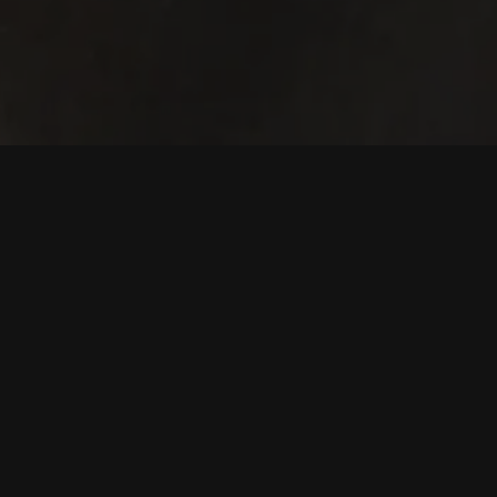
کرپٹو قیمتیں
م
بٹ کوائن (بی ٹی سی) قیمت