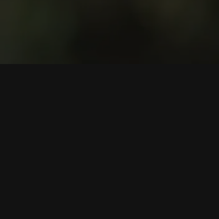
کارپوریٹ
پراڈکٹ
ہمارے بارے میں
KuCard