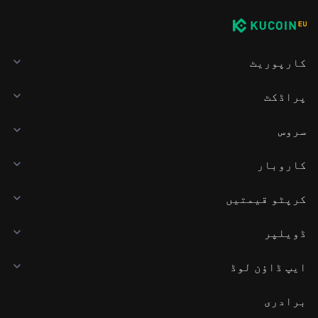
کارپوریٹ
پراڈکٹ
سروس
کاروبار
کرپٹو قیمتیں
ڈویلپر
ایپ ڈاؤن لوڈ
برادری