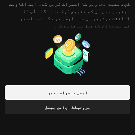
کچھ مفید تجاویز کا اشتراک کریں گے۔ ایک اکاؤنٹ
مینیجر بھی آپ کو تفویض کیا جائے گا۔ آپ کا
اکاؤنٹ مینیجر آپ سے رابطہ کرے گا اور آپ کو
فہرست سازی کے عمل سے گزرے گا۔
ابھی درخواست دیں
پروجیکٹ ایڈمن پینل