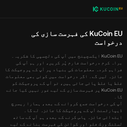
KuCoin EU کی فہرست سازی کی
درخواست
KuCoin EU ایکسچینج میں آپ کی دلچسپی کا شکریہ۔
براہ کرم درخواست فارم پُر کریں، اور ہم آپ کی
فراہم کردہ معلومات کی بنیاد پر آپ کے پروجیکٹ کا
جائزہ لیں گے۔ اگر درخواست میں کوئی بھی معلومات
غلط یا غلط پائی جاتی ہیں، تو آپ کے پروجیکٹ کو
KuCoin EU پر فہرست سازی کے لیے غور نہیں کیا جائے
گا۔
آپ کی درخواست جمع کروانے کے بعد، ہمارا ریسرچ
ڈیپارٹمنٹ آپ کے پروجیکٹ کا جائزہ لے گا۔
ابتدائی جائزہ پاس کرنے کے بعد، ہم آپ کے ساتھ
لسٹنگ ورک فلو اور کوائن کی فہرست بنانے کے لیے