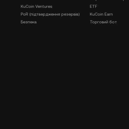
KuCoin Ventures
ETF
PoR (підтвердження резервів)
KuCoin Earn
Безпека
Торговий бот
Умови використання
Реферальна прогр
Політика конфіденційності
GemSPACE
Заява про ризики
KuCoin Learn
БВГ і ФТ
Конвертер
Запити правоохоронних
Spotlight
органів
OTC-торгівля
Повідомлення про порушення
Навчання
Для розробник
Документація API
SDK
Завантажити істори