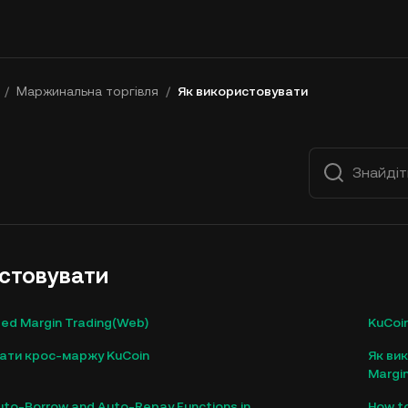
/
Маржинальна торгівля
/
Як використовувати
стовувати
ted Margin Trading(Web)
KuCoin
ати крос-маржу KuCoin
Як ви
Margi
to-Borrow and Auto-Repay Functions in
How t