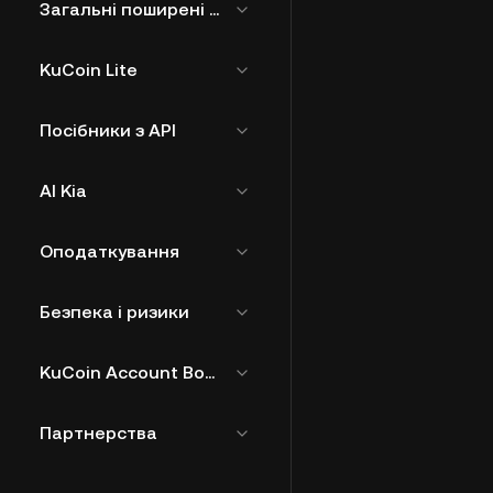
Загальні поширені запитання
KuCoin Lite
Посібники з API
AI Kia
Оподаткування
Безпека і ризики
KuCoin Account Bound Token
Партнерства