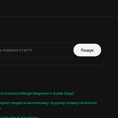
Пошук
's Isolated Margin Beginner's Guide (App)
користовувати автопозику та ручну позику на KuCoin
n
o Use the Auto-repay