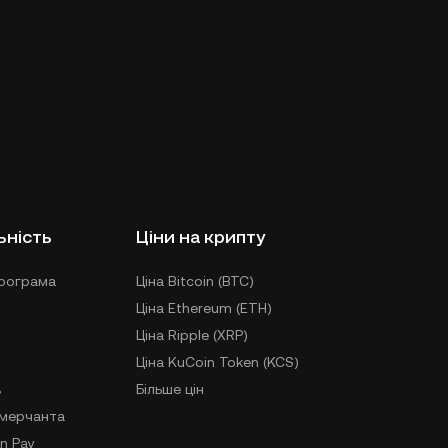
ьність
Ціни на крипту
рограма
Ціна Bitcoin (BTC)
Ціна Ethereum (ETH)
Ціна Ripple (XRP)
Ціна KuCoin Token (KCS)
в
Більше цін
-мерчанта
n Pay