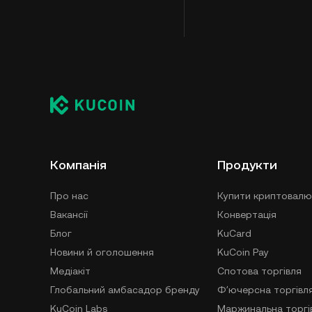
Компанія
Продукти
Про нас
Купити криптовалю
Вакансії
Конвертація
Блог
KuCard
Новини й оголошення
KuCoin Pay
Медіакіт
Спотова торгівля
Глобальний амбасадор бренду
Фʼючерсна торгівл
KuCoin Labs
Маржинальна торгі