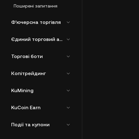
Поширені запитання
Ф'ючерсна торгівля
Єдиний торговий акаунт
Торгові боти
Копітрейдинг
KuMining
KuCoin Earn
Події та купони