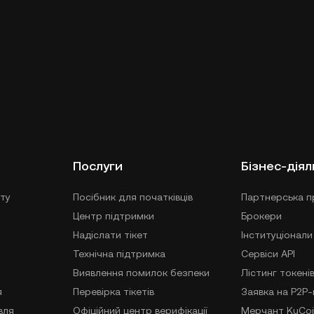
Послуги
Бізнес-діял
ту
Посібник для початківців
Партнерська п
Центр підтримки
Брокери
Надіслати тікет
Інституціонали
Технічна підтримка
Сервіси API
Виявлення помилок безпеки
Лістинг токені
я
Перевірка тікетів
Заявка на P2P
вля
Офіційний центр верифікації
Мерчант KuCoi