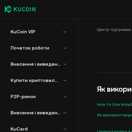
Центр підтримки
KuCoin VIP
Початок роботи
Внесення і виведення
Купити криптовалюту
Як викори
P2P-ринок
How to Use Isola
Внесення і виведення фіату
Як використовув
KuCard
Understanding Au