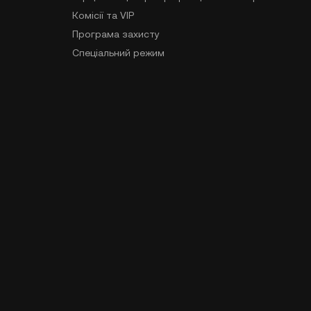
Комісії та VIP
Програма захисту
Спеціальний режим
ама
Делістинги
Карта вебсайту
ів
Завантажити додаток
Спільнота
Для Android
Для iOS
чні дані