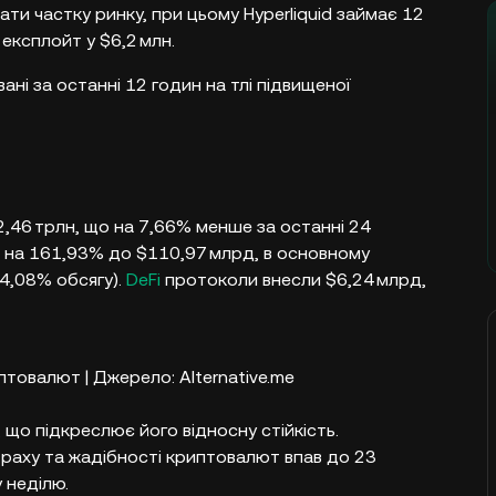
ти частку ринку, при цьому Hyperliquid займає 12
експлойт у $6,2 млн.
ані за останні 12 годин на тлі підвищеної
2,46 трлн, що на 7,66% менше за останні 24
іс на 161,93% до $110,97 млрд, в основному
94,08% обсягу).
DeFi
протоколи внесли $6,24 млрд,
птовалют | Джерело: Alternative.me
 що підкреслює його відносну стійкість.
страху та жадібності криптовалют впав до 23
 неділю.