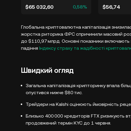
$65 032,60
$56,74
0,58%
Глобальна криптовалютна капіталізація знизилас
жорстка риторика ФРС спричинили масовий розпр
до $110,97 млрд. Основні показники включають
падіння
Індексу страху та жадібності криптова
Швидкий огляд
Загальна капіталізація крипторинку впала більш
опустився нижче $80 тис.
Трейдери на Kalshi оцінюють ймовірність реце
Близько 400 000 кредиторів FTX ризикують вт
продовжений термін KYC до 1 червня.