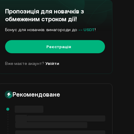
Пропозиція для новачків з
обмеженим строком дії!
Бонус для новачків: винагороди до
-- USDT
!
Реєстрація
Вже маєте акаунт?
Увійти
Рекомендоване