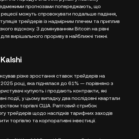
 ведмежими прогнозами попереджають, що
ь рецесії можуть спровокувати подальше падіння,
ітуляція трейдерів із надмірним плечем та приплив
кого відскоку. З домінуванням Bitcoin на рівні
для вирішального прориву в найближчі тижні.
Kalshi
іксував різке зростання ставок трейдерів на
 2025 році, яка піднялася до 61% — порівняно з
ристувачі купують і продають контракти, які
вні події, у цьому випадку два послідовні квартали
терством торгівлі США. Раптовий стрибок
огу трейдерів щодо наслідків тарифних заходів
ти торгівлю та корпоративні інвестиції.