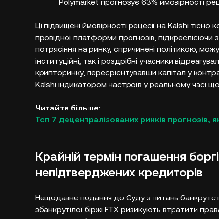
Polymarket прогнозує 63% ймовірності реце
Ці підвищені ймовірності рецесії на Kalshi тісно
провідної платформи прогнозів, підкреслюючи з
потрясіння на ринку, спричинені політикою, мож
інституційні, так і роздрібні учасники відреаг
крипторинку, переорієнтувавши капітал у контра
Kalshi індикатором настроїв у реальному часі щ
Читайте більше:
Топ 7 децентралізованих ринків прогнозів, як
Крайній термін погашення боргі
непідтверджених кредиторів
Нещодавнє подання до Суду з питань банкрутст
збанкрутілої біржі FTX ризикують втратити права