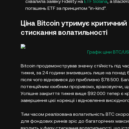
схвалила заявку Fidelity на
ETF Solana
, а Black
погашень ETF за принципом "in-kind".
Ціна Bitcoin утримує критичний 
стискання волатильності
Графік ціни BTC/U
Bitcoin продемонстрував значну стійкість під 
тижня, за 24 години знизившись лише на понад 
після чого відновився до приблизно $78 500. Ба
потенційним «хибним проривом», враховуючи, що 
Успішне закриття тижня вище $92 000 тепер є к
завершення цієї корекції і відновлення висхідного
Тим часом реалізована волатильність BTC скорот
для фондових ринків зріс до багаторічних максим
входить у фазу стискання волатильності, що іс