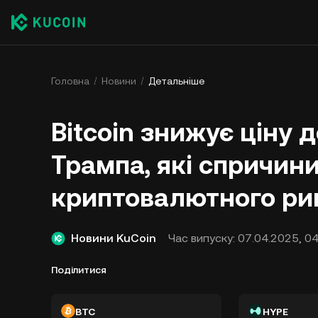
Головна
Новини
Детальніше
Bitcoin знижує ціну 
Трампа, які спричин
криптовалютного рин
Новини KuCoin
Час випуску:
07.04.2025, 04
Поділитися
BTC
HYPE