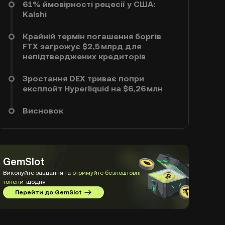
61% ймовірності рецесії у США:
Kalshi
Крайній термін погашення боргів
FTX загрожує $2,5 млрд для
непідтверджених кредиторів
Зростання DEX триває попри
експлойт Hyperliquid на $6,26 млн
Висновок
GemSlot
Виконуйте завдання та
отримуйте безкоштовні
токени
щодня
Перейти до GemSlot