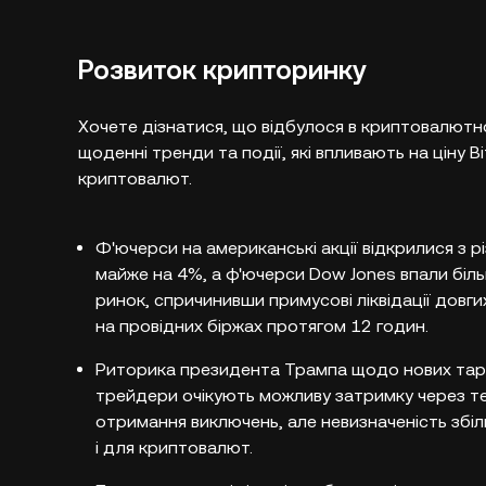
Розвиток крипторинку
Хочете дізнатися, що відбулося в криптовалютно
щоденні тренди та події, які впливають на ціну Bi
криптовалют.
Ф'ючерси на американські акції відкрилися з 
майже на 4%, а ф'ючерси Dow Jones впали біл
ринок, спричинивши примусові ліквідації довг
на провідних біржах протягом 12 годин.
Риторика президента Трампа щодо нових тариф
трейдери очікують можливу затримку через т
отримання виключень, але невизначеність збіл
і для криптовалют.