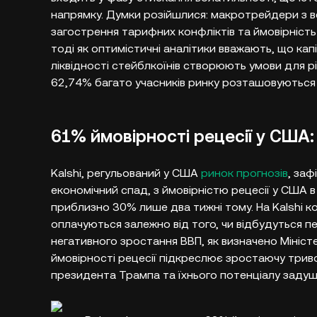
напрямку. Думки розійшлися: макротрейдери з
загострення тарифних конфліктів та ймовірніст
тоді як оптимістичні аналітики вважають, що кап
ліквідності стейблкоїнів створюють умови для різ
62,74% багато учасників ринку розташовуються 
61% ймовірності рецесії у США: 
Kalshi, регульований у США
ринок прогнозів
, заф
економічний спад, з ймовірністю рецесії у США в
приблизно 30% лише два тижні тому. На Kalshi ко
оплачуються залежно від того, чи відбудуться пе
негативного зростання ВВП, як визначено Мініс
ймовірності рецесії підкреслює зростаючу трив
президента Трампа та їхнього потенціалу задуши