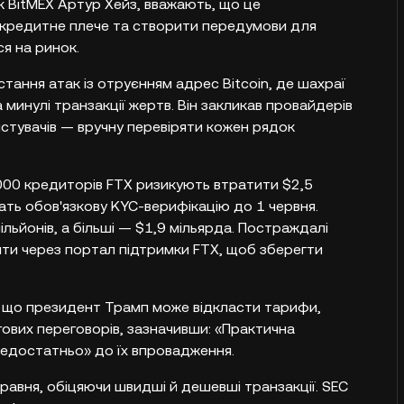
ик BitMEX Артур Хейз, вважають, що це
кредитне плече та створити передумови для
ся на ринок.
ання атак із отруєнням адрес Bitcoin, де шахраї
минулі транзакції жертв. Він закликав провайдерів
стувачів — вручну перевіряти кожен рядок
000 кредиторів FTX ризикують втратити $2,5
ать обов'язкову KYC-верифікацію до 1 червня.
льйонів, а більші — $1,9 мільярда. Постраждалі
ти через портал підтримки FTX, щоб зберегти
в, що президент Трамп може відкласти тарифи,
гових переговорів, зазначивши: «Практична
недостатньо» до їх впровадження.
равня, обіцяючи швидші й дешевші транзакції. SEC