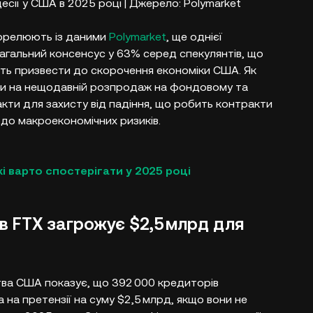
сії у США в 2025 році | Джерело: Polymarket
 корелюють із даними
Polymarket
, ще однієї
агальний консенсус у 63% серед спекулянтів, що
уть призвести до скорочення економіки США. Як
ували на нещодавній розпродаж на фондовому та
кти для захисту від падіння, що робить контракти
одо макроекономічних ризиків.
і варто спостерігати у 2025 році
в FTX загрожує $2,5 млрд для
ва США показує, що 392 000 кредиторів
 на претензії на суму $2,5 млрд, якщо вони не