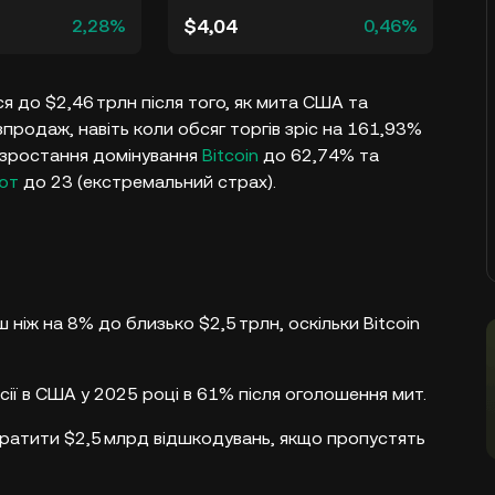
$4,04
2,28%
0,46%
я до $2,46 трлн після того, як мита США та
одаж, навіть коли обсяг торгів зріс на 161,93%
 зростання домінування
Bitcoin
до 62,74% та
лют
до 23 (екстремальний страх).
 ніж на 8% до близько $2,5 трлн, оскільки Bitcoin
сії в США у 2025 році в 61% після оголошення мит.
ратити $2,5 млрд відшкодувань, якщо пропустять