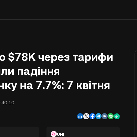
до $78K через тарифи
или падіння
ку на 7.7%: 7 квітня
:40:10
UNI