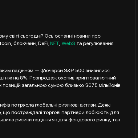
му світі сьогодні? Ось останні новини про
tcoin, блокчейн, DeFi,
NFT
,
Web3
та регулювання
різким падінням — ф'ючерси S&P 500 знизилися
ьш ніж на 8%. Розпродаж охопив криптовалютний
их позицій загальною сумою близько $675 мільйонів
ів потрясла глобальні ризикові активи. Деякі
е, що постраждалі торгові партнери лобіюють для
ьшила ризики падіння як для фондового ринку, так