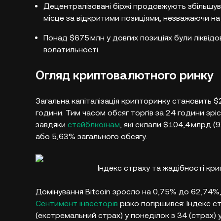
Децентралізовані біржі продовжують збільшува
місце за відкритими позиціями, незважаючи на 
Понад $675 млн у довгих позиціях були ліквідов
волатильності.
Огляд криптовалютного ринку
Загальна капіталізація крипторинку становить $
години. Тим часом обсяг торгів за 24 години зр
завдяки
стейблкоїнам
, які склали $104,4 млрд (
або 5,63% загального обсягу.
Індекс страху та жадібності кри
Домінування Bitcoin зросло на 0,75% до 62,74%,
Сентимент інвесторів
різко погіршився: Індекс 
(екстремальний страх) у понеділок з 34 (страх) у