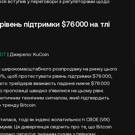
Rock вступив у переговори з регуляторами щодо
рівень підтримки $76 000 на тлі
SDT
| Джерело: KuCoin
час широкомасштабного розпродажу на ринку цього
6%, щоб протестувати рівень підтримки $76 000,
гато трейдерів вважають падіння нижче $76 000
пропозиції швидко з'явилися на цьому рівні.
ритичним технічним сигналом, який підтвердить
 тренду Bitcoin.
илася, тоді як індекс волатильності CBOE (VIX)
умів. Ця дивергенція свідчить про те, що Bitcoin
торично передує значним рухам у певному