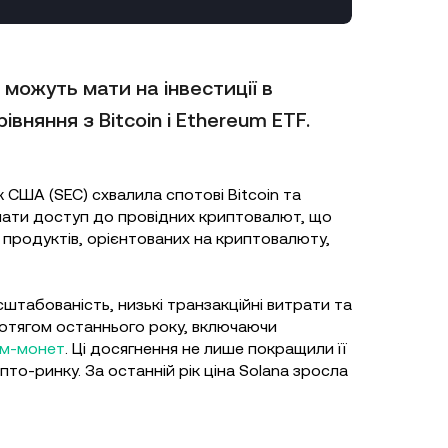
 можуть мати на інвестиції в
вняння з Bitcoin і Ethereum ETF.
ж США (SEC) схвалила спотові Bitcoin та
имати доступ до провідних криптовалют, що
х продуктів, орієнтованих на криптовалюту,
штабованість, низькі транзакційні витрати та
ротягом останнього року, включаючи
ем-монет
. Ці досягнення не лише покращили її
пто-ринку. За останній рік ціна Solana зросла