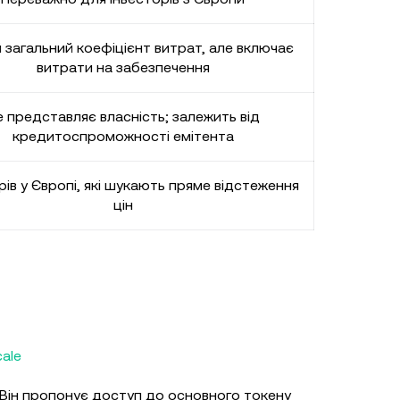
 загальний коефіцієнт витрат, але включає
витрати на забезпечення
е представляє власність; залежить від
кредитоспроможності емітента
рів у Європі, які шукають пряме відстеження
цін
ale
. Він пропонує доступ до основного токену