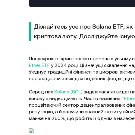
Дізнайтесь усе про Solana ETF, як
криптовалюту. Досліджуйте існуючі 
Популярність криптовалют зросла в усьому світ
Ether ETF
у 2024 році. Ці значущі схвалення 
з’єднує традиційні фінанси та цифрові активи
прокладаючи шлях для подібних фондів, що о
Серед них
Solana (SOL)
виділилася як видатни
високу швидкодійність. Часто називана “
Ethe
процвітаючий сектор децентралізованих фіна
репутацію, а й залучили значний інституційни
майже на 260%, що робить її одним з найефек