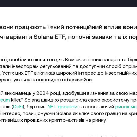
 вони працюють і який потенційний вплив вони
варіанти Solana ETF, поточні заявки та їх порі
і, особливо після того, як Комісія з цінних паперів та бір
надали інвесторам регульований та доступний спосіб отр
. Успіх цих ETF викликав широкий інтерес до інвестиційни
рієнтуються на інші видатні блокчейни.
й виконавець у 2024 році, здобувши визнання за свою мас
reum
killer,” Solana швидко розширила свою екосистему п
нсів (
DeFi
), бурхливі
NFT проекти
та зростаючий
ринок м
й інтерес, позиціонуючи Solana як ключового гравця на кри
тивніших провідних крипто-активів на ринку.