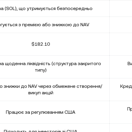
na (SOL), що утримується безпосередньо
гується з премією або знижкою до NAV
$182.10
 щоденна ліквідність (структура закритого
Ви
типу)
бо знижки до NAV через обмежене створення/
Кред
викуп акцій
П
Працює за регулюванням США
Підходить для інвесторів зі США