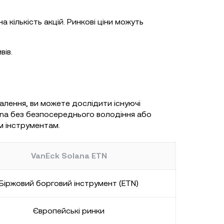
 кількість акцій. Ринкові ціни можуть
вів.
алення, ви можете дослідити існуючі
ana без безпосереднього володіння або
м інструментам.
VanEck Solana ETN
Біржовий борговий інструмент (ETN)
Європейські ринки