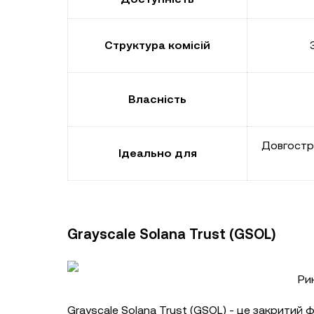
Структура комісій
Власність
Довгостро
Ідеально для
Grayscale Solana Trust (GSOL)
Ри
Grayscale Solana Trust (GSOL) - це закритий