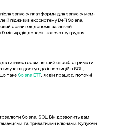
 після запуску платформи для запуску мем-
але й підживив екосистему DeFi Solana,
човий розвиток допоміг загальній
е 9 мільярдів доларів напочатку грудня.
 надати інвесторам легший спосіб отримати
атизувати доступ до інвестицій в SOL,
 що таке
Solana ETF
, як він працює, поточні
товалюти Solana, SOL. Він дозволить вам
тогаманцями та приватними ключами. Купуючи