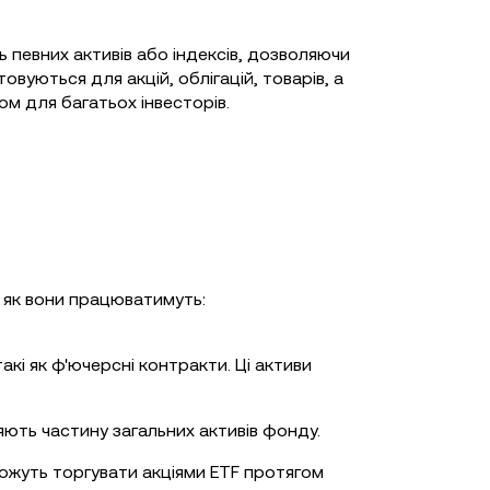
ь певних активів або індексів, дозволяючи
уються для акцій, облігацій, товарів, а
ом для багатьох інвесторів.
ь як вони працюватимуть:
акі як ф'ючерсні контракти. Ці активи
яють частину загальних активів фонду.
ожуть торгувати акціями ETF протягом