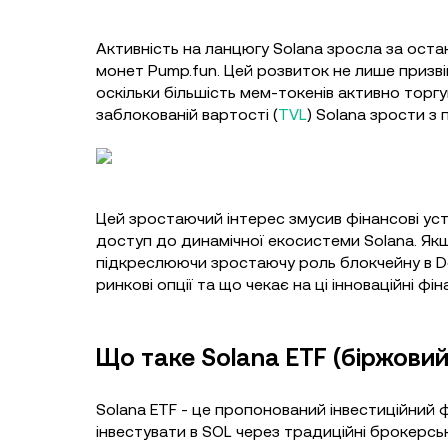
Активність на ланцюгу Solana зросла за оста
монет Pump.fun. Цей розвиток не лише призвів
оскільки більшість мем-токенів активно торг
заблокованій вартості (
TVL
) Solana зрости з
Цей зростаючий інтерес змусив фінансові уст
доступ до динамічної екосистеми Solana. Якщ
підкреслюючи зростаючу роль блокчейну в DeF
ринкові опції та що чекає на ці інноваційні ф
Що таке Solana ETF (біржови
Solana ETF - це пропонований інвестиційний 
інвестувати в SOL через традиційні брокерсь