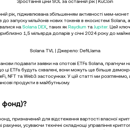
Зростання ціни SOL за останній рік | KuCoin
нній рік, підживлювана збільшенням активності мем-монет
 до запуску мільйонів нових токенів в екосистемі Solana, 
увалися на
Solana DEX
, таких як
Raydium
та
Jupiter
. Цей клю
 приблизно 1,5 мільярда доларів у січні 2024 року до майж
Solana TVL | Джерело: DefiLlama
анови подавати заявки на спотові ETFs Solana, прагнучи
о ці ETFs будуть схвалені, вони можуть ще більше демокр
i, NFT та Web3 застосунках. У цій статті ми розглянемо,
інансові продукти в майбутньому.
й фонд)?
фонд, призначений для відстеження вартості власної крип
кі рахунки, усуваючи технічні складнощі управління крип