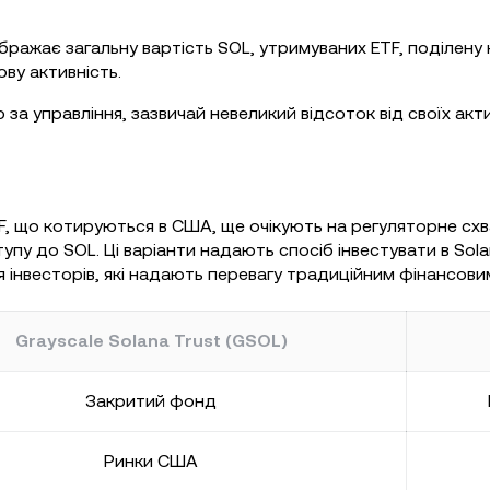
бражає загальну вартість SOL, утримуваних ETF, поділену на
ову активність.
за управління, зазвичай невеликий відсоток від своїх акти
F, що котируються в США, ще очікують на регуляторне схв
пу до SOL. Ці варіанти надають спосіб інвестувати в Sol
 інвесторів, які надають перевагу традиційним фінансови
Grayscale Solana Trust (GSOL)
Закритий фонд
Ринки США