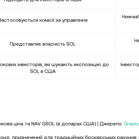
Нижчий
Застосовуються комісії за управління
Н
Представляє власність SOL
кових інвесторів, які шукають експозицію до
Інвесто
SOL в США
нкова ціна та NAV GSOL (в доларах США) | Джерело:
Graysc
 фонд, призначений для традиційних брокерських рахунків