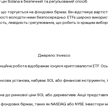
 цін Solana в безпечний та регульований спосіб.
 що торгується на фондових біржах. Він відстежує вартіст
ості володіти ними безпосередньо. ETFs широко використов
ть, ліквідність і регулювання, що робить їх кращим вибор
Джерело: Invesco
тенційна робота відображає існуючі криптовалютні ETF. Ос
нсова установа, набуває SOL або фінансові інструменти, т
на до ринкової ціни SOL або деривативів. Акції представл
 фондових біржах, таких як NASDAQ або NYSE. Інвестори м