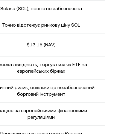
Solana (SOL), повністю забезпечена
Точно відстежує ринкову ціну SOL
$13.15 (NAV)
сока ліквідність, торгується як ETF на
європейських біржах
итний ризик, оскільки це незабезпечений
борговий інструмент
рацює за європейськими фінансовими
регуляціями
Переважно для інвесторів з Європи