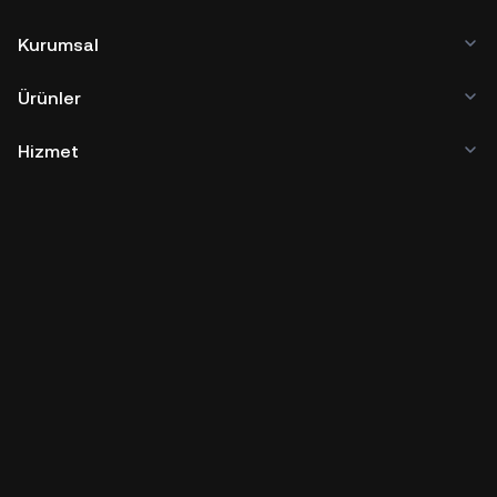
Kurumsal
Ürünler
Hizmet
İşletme
Kripto Fiyatları
Öğren
Geliştirici
Uygulama İndirme
Topluluklar