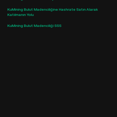
KuMining Bulut Madenciliğine Hashrate Satın Alarak
Katılmanın Yolu
KuMining Bulut Madenciliği SSS