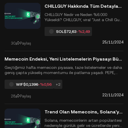
CHILLGUY Hakkında Tüm Detaylar: Viral TikTok Memecoin, 700 milyon doların üzerinde bir piyasa değeriyle %6.000'in üzerinde artış gösteriyor
CHILLGUY Nedir ve Neden %6.000
Yükseldi? CHILLGUY, viral “Just a Chill Guy”
TikTok trendinden ilham alan bir Solana
tabanlı memecoin'dir. Günlere içinde
SOL
$72,63
-%2,49
%6.000'in üzerinde bir artış yaşadı çünkü:
Gen Z kullanıcıları arasında büyük bir
25/11/2024
30
Paylaş
TikTok viralitesi Hızlı DEX işlem hacmi
(günde neredeyse 490 ...
Memecoin Endeksi, Yeni Listelemelerin Piyasayı Büyütmesiyle %100 Arttı
Geçtiğimiz hafta memecoin piyasası, taze listelemeler ve daha
geniş çapta yükseliş momentumu ile patlama yaşadı. PEPE,
BONK ve WIF gibi memecoinler, diğer piyasa sektörlerini geride
bırakarak önemli fiyat artışları gösterdi. Bu artış, büyük merkezi
WIF
$0,1396
-%0,56
+2
borsaların memecoinleri benzeri görülmemiş bir hızl...
22/11/2024
28
Paylaş
Trend Olan Memecoins, Solana'yı Rekor 8.35 Milyar Dolar Gelire Taşıdı
Solana, memecoinlerin artan popülaritesi
nedeniyle günlük gelir ve ücretlerde yeni