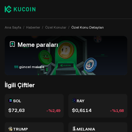
Ana Sayfa
Haberler
Özel Konular
Özel Konu Detayları
Meme paraları
55
güncel makale
İlgili Çiftler
SOL
RAY
$72,63
$0,6114
-%2,49
-%1,68
TRUMP
MELANIA