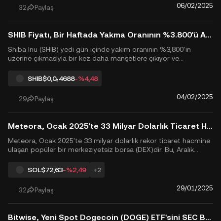
old...
06/02/2025
32
Paylaş
SHIB Fiyatı, Bir Haftada Yakma Oranının %3.800'ü Aşmasıyla %6 Yükseldi
Shiba Inu (SHIB) yedi gün içinde yakım oranının %3,800'in
üzerine çıkmasıyla bir kez daha manşetlere çıkıyor ve
yatırımcılar arasında iyimserliği körüklüyor. Bu artış, daha geniş
kripto piyasasının toparlanmasıyla aynı zamana denk geliyor ve
SHIB
$0,0₅4688
-%4,48
SHIB fiyatını bir günde %6'nın üzerine itiyor. Ancak bu iv...
04/02/2025
29
Paylaş
Meteora, Ocak 2025'te 33 Milyar Dolarlık Ticaret Hacmine Ulaştı ve Solana'nın DeFi Büyümesini Destekliyor.
Meteora, Ocak 2025'te 33 milyar dolarlık rekor ticaret hacmine
ulaşan popüler bir merkeziyetsiz borsa (DEX)dir. Bu, Aralık
2024'teki 990 milyon dolardan 33 katlık bir artışı işaret ediyor.
Meteora şu anda toplam pazar payının %9'unu elinde
SOL
$72,63
-%2,49
+2
bulunduruyor ve bu da onu dünyadaki en iyi beş DEX arasında
...
29/01/2025
32
Paylaş
Bitwise, Yeni Spot Dogecoin (DOGE) ETF'sini SEC Başvurusu ile Başlatmayı Bekliyor, Kripto Piyasasını Canlandırıyor.