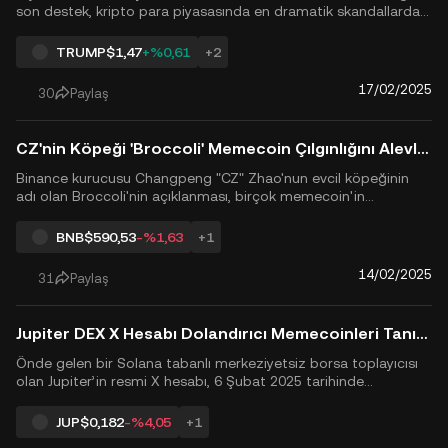
son destek, kripto para piyasasında en dramatik skandallardan
birine yol açtı ve etkileri Arjantin sınırlarını çok aştı. Ekonomik
canlanma vaat eden yüksek profilli bir tweet ile başlayan süreç,
TRUMP
$1,47
+%0,61
+2
hızla bir memecoin çılgınlığı, içeriden b...
17/02/2025
30
Paylaş
CZ'nin Köpeği 'Broccoli' Memecoin Çılgınlığını Alevlendirdi: 1.5 Milyar Dolarlık Patlama
Binance kurucusu Changpeng "CZ" Zhao'nun evcil köpeğinin
adı olan Broccoli'nin açıklanması, birçok memecoin'in
oluşturulmasına yol açtı ve bunlardan biri 1,5 milyar dolarlık bir
piyasa değerine ulaştı. CZ, bu tokenlarla ilgisi olmadığını belirtti
BNB
$590,53
-%1,63
+1
ve topluluk odaklı girişimlere vurgu yaptı. Hı...
14/02/2025
31
Paylaş
Jupiter DEX X Hesabı Dolandırıcı Memecoinleri Tanıtmak İçin Hacklendi: Traderlar 20 Milyon Doların Üzerinde Zarar Etti
Önde gelen bir Solana tabanlı merkeziyetsiz borsa toplayıcısı
olan Jupiter’in resmi X hesabı, 6 Şubat 2025 tarihinde
hacklendi. Saldırganlar, platformun hesabını dolandırıcı
memecoinleri tanıtmak için kullandı ve bu durum yatırımcılar
JUP
$0,182
-%4,05
+1
arasında panik yaratarak kayda değer finansal kayıplara neden