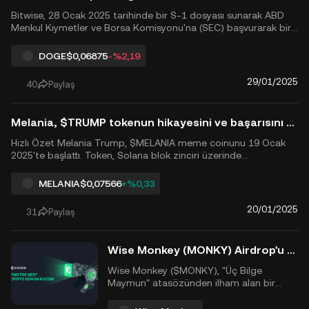
Bitwise, 28 Ocak 2025 tarihinde bir S-1 dosyası sunarak ABD
Menkul Kıymetler ve Borsa Komisyonu'na (SEC) başvurarak bir
Dogecoin ETF'si başlatmak için büyük bir adım atıyor. Bitwise,
kripto varlıkları herkes için kolayca erişilebilir hale getirmeye
DOGE
$0,06875
-%2,19
kendini adamış, dünyanın en büyük kripto indeks fon...
29/01/2025
40
Paylaş
Melania, $TRUMP tokenun hikayesini ve başarısını takip ederek yeni bir memecoin başlatıyor
Hızlı Özet Melania Trump, $MELANIA meme coinunu 19 Ocak
2025'te başlattı. Token, Solana blok zinciri üzerinde
dağıtılmıştır. Toplam arz: 1.000.000.000 token. İlk dolaşımda:
250.000.000 token. Erken raporlanan 24 saatlik işlem hacmi 310
MELANIA
$0,07566
+%0,33
milyon doları aştı. Token, Donald Trump'ın $TRUMP me...
20/01/2025
31
Paylaş
Wise Monkey (MONKY) Airdrop'u 12 Aralık'ta FLOKI, TOKEN ve APE Sahipleri İçin: Bilmeniz Gereken Her Şey
Wise Monkey ($MONKY), "Üç Bilge
Maymun" atasözünden ilham alan bir
memecoin, 12 Aralık 2024'te piyasaya
sürülecek. Animoca Brands'in bir yan