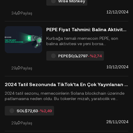
Wise Monkey
kuruluşu olan Forj tarafından geliştirilen
token, kültürel bilgeliği modern kripto
12/12/2024
34
Paylaş
trendleriyle harmanlamayı hedefliyor.
Lansmanını kutlamak için, Wise Monkey,...
PEPE Fiyat Tahmini: Balina Aktivitesi ve Borsa Listelemeleri Onu 3. En Büyük Memecoin'e Taşıyor
Kurbağa temalı memecoin PEPE, son
balina aktivitesi ve yeni borsa
listelemelerinden sonra 11 milyar doların
üzerinde bir piyasa değerine ulaştı. Salı
PEPE
$0,0₅2797
-%2,74
günü, bir balina Onchain Lens verilerine
göre 14.75 WBTC ve 150,000 USDC
10/12/2024
29
Paylaş
kullanarak 1.58 milyon dolar değerinde
PEPE satın aldı. Bu aktivite, y...
2024 Tatil Sezonunda TikTok'ta En Çok Yayınlanan Viral Christmas Solana Memecoin'leri
2024 tatil sezonu, memecoinlerin Solana blockchain üzerinde
patlamasına neden oldu. Bu tokenler mizah, yaratıcılık ve
blockchain yeniliğini bir araya getirerek hem yatırımcılara hem
de kripto meraklılarına benzersiz fırsatlar sunuyor. TikTok ve
SOL
$72,63
-%2,49
Telegram gibi platformların gü...
28/11/2024
29
Paylaş