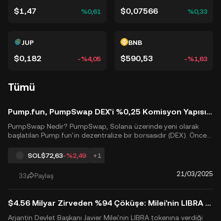
$1,47
$0,07566
%0,61
%0,33
JUP
BNB
$0,182
$590,53
-%4,05
-%1,63
Tümü
Pump.fun, PumpSwap DEX'i %0,25 Komisyon Yapısı ve Sıfır SOL Geçiş Ücreti ile Tanıtarak Solana'nın Memecoin Pazarını Geri Kazanıyor.
PumpSwap Nedir? PumpSwap, Solana üzerinde yeni olarak
başlatılan Pump.fun'in dezentralize bir borsasıdır (DEX). Önceki
6 SOL göç ücretini ortadan kaldırır ve tokenların bağlama
eğrisini tamamladıktan hemen sonra göç etmesine izin verir.
SOL
$72,63
-%2,49
+1
PumpSwap, %0,25 işlem komisyonu uygular: 0,20% likidite
sağla...
21/03/2025
33
Paylaş
$4.56 Milyar Zirveden %94 Çöküşe: Milei'nin LIBRA Desteği $107M'lik İçeriden Çıkışı Tetikledi
Arjantin Devlet Başkanı Javier Milei'nin LIBRA tokenına verdiği