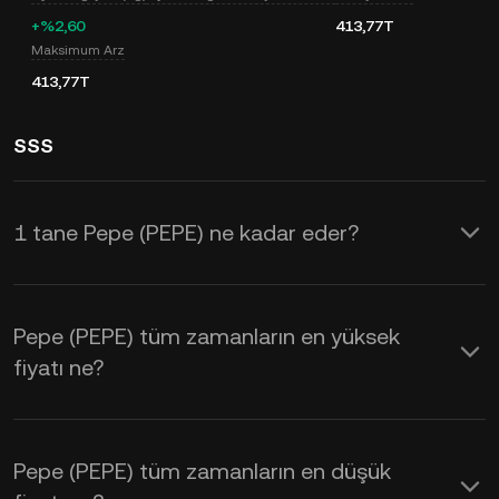
+%2,60
413,77T
Maksimum Arz
413,77T
SSS
1 tane Pepe (PEPE) ne kadar eder?
KuCoin, Pepe (PEPE) için gerçek
zamanlı güncellenen USD fiyatı sağlar.
Pepe (PEPE) tüm zamanların en yüksek
Pepe fiyatı; arz ve talebin yanı sıra
fiyatı ne?
piyasa duyarlılığından da etkilenir.
Gerçek zamanlı
PEPE - USD
kurlarını
Pepe (PEPE) tüm zamanların en düşük
öğrenmek için KuCoin Hesaplayıcıyı