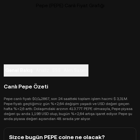
Pepe (PEPE) Canlı Fiyat Grafiği
Genel Bakış
Analiz
SSS
Alım Satım
Canlı Pepe Özeti
Pepe canlı fiyatı $0,0₅2867, son 24 saatteki toplam işlem hacmi $ 3,31M.
Pepe fiyatı geçtiğimiz gün %+2,64 değişim yaşadı ve USD değeri geçen
hafta %+2,6 arttı. Dolaşımdaki arzının 413.77T PEPE olmasıyla, Pepe piyasa
değeri şu anda 1,19B USD olup, bugün %+2,64 artışa işaret ediyor. Pepe şu
anda piyasa değeri açısından 48. sırada yer alıyor.
Sizce bugün PEPE coine ne olacak?