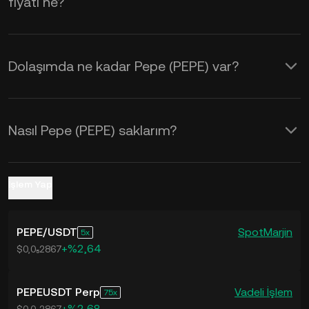
fiyatı ne?
kullanabilirsiniz.
Dolaşımda ne kadar Pepe (PEPE) var?
Nasıl Pepe (PEPE) saklarım?
İşlem Yap
PEPE
/
USDT
Spot
Marjin
5
+%2,64
$0,0₅2867
PEPEUSDT Perp
Vadeli İşlem
75
+%2,68