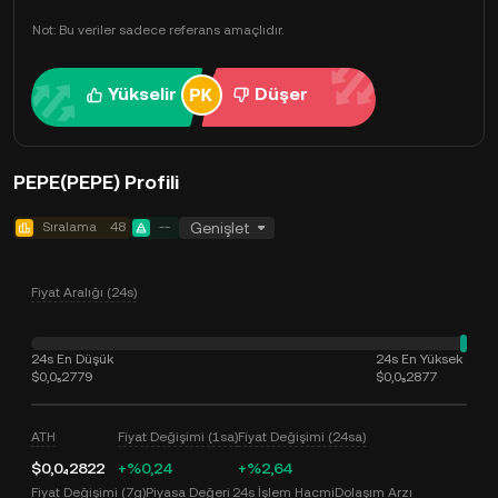
Not: Bu veriler sadece referans amaçlıdır.
Yükselir
Düşer
PEPE(PEPE) Profili
Sıralama
48
--
Genişlet
Fiyat Aralığı (24s)
24s En Düşük
24s En Yüksek
$0,0₅2779
$0,0₅2877
ATH
Fiyat Değişimi (1sa)
Fiyat Değişimi (24sa)
$0,0₄2822
+%0,24
+%2,64
Fiyat Değişimi (7g)
Piyasa Değeri
24s İşlem Hacmi
Dolaşım Arzı