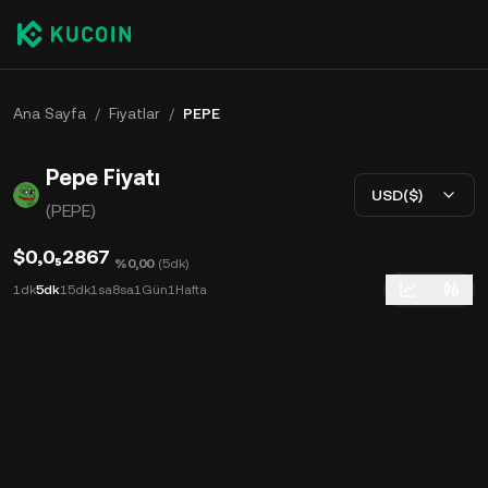
Ana Sayfa
/
Fiyatlar
/
PEPE
Pepe Fiyatı
USD($)
(PEPE)
$0,0₅2867
%0,00
(
5dk
)
1dk
5dk
15dk
1sa
8sa
1Gün
1Hafta