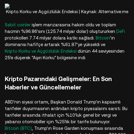
Kripto Korku ve Açgözlülük Endeksi | Kaynak: Alternative.me
Sabit coinler
işlem manzarasına hakim oldu ve toplam
hacmin %96.86'sını (125.74 milyar dolar) oluştururken
DeFi
protokolleri 7.74 milyar dolara katkı sağladı.
Bitcoin
'in
dominansı hafifçe artarak %61.87'ye yükseldi ve
Kripto Korku ve Açgözlülük Endeksi
dünün 44 seviyesinden
25'e düşerek "Aşırı Korku" bölgesine indi.​
Kripto Pazarındaki Gelişmeler: En Son
Haberler ve Güncellemeler
ABD'nin siyasi ortamı, Başkan Donald Trump'ın kapsamlı
tarifeler duyurmasının ardından kripto piyasalarını sarstı. Bu
tarifeler arasında ithalat için %10'luk genel bir vergi ve
yabancı otomobiller için %25'lik bir tarife bulunuyor.
Bitcoin (BTC)
, Trump'ın Rose Garden konuşması sırasında