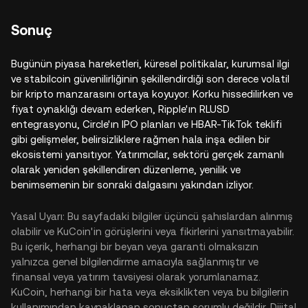
Sonuç
Bugünün piyasa hareketleri, küresel politikalar, kurumsal ilgi
ve stabilcoin güvenilirliğinin şekillendirdiği son derece volatil
bir kripto manzarasını ortaya koyuyor. Korku hissedilirken ve
fiyat oynaklığı devam ederken, Ripple'ın RLUSD
entegrasyonu, Circle'ın IPO planları ve HBAR-TikTok teklifi
gibi gelişmeler, belirsizliklere rağmen hala inşa edilen bir
ekosistemi yansıtıyor. Yatırımcılar, sektörü gerçek zamanlı
olarak yeniden şekillendiren düzenleme, yenilik ve
benimsemenin bir sonraki dalgasını yakından izliyor.
Yasal Uyarı: Bu sayfadaki bilgiler üçüncü şahıslardan alınmış
olabilir ve KuCoin'in görüşlerini veya fikirlerini yansıtmayabilir.
Bu içerik, herhangi bir beyan veya garanti olmaksızın
yalnızca genel bilgilendirme amacıyla sağlanmıştır ve
finansal veya yatırım tavsiyesi olarak yorumlanamaz.
KuCoin, herhangi bir hata veya eksiklikten veya bu bilgilerin
kullanımından kaynaklanan sonuçtan sorumlu değildir. Dijital