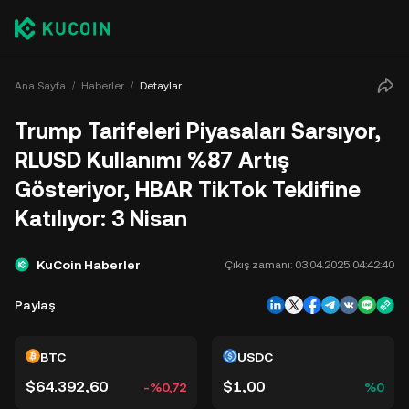
Ana Sayfa
Haberler
Detaylar
Trump Tarifeleri Piyasaları Sarsıyor,
RLUSD Kullanımı %87 Artış
Gösteriyor, HBAR TikTok Teklifine
Katılıyor: 3 Nisan
KuCoin Haberler
Çıkış zamanı:
03.04.2025 04:42:40
Paylaş
BTC
USDC
$64.392,60
$1,00
-%0,72
%0