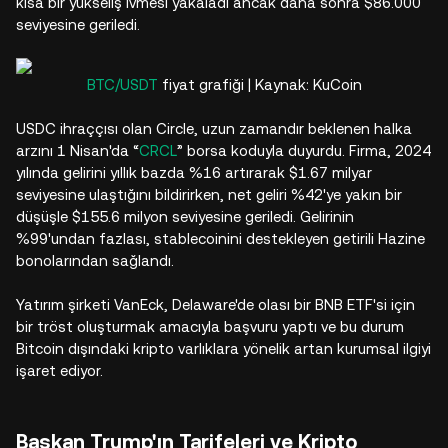
kısa bir yükseliş ivmesi yakaladı ancak daha sonra $86.000
seviyesine geriledi.​
BTC/USDT
fiyat grafiği | Kaynak: KuCoin
USDC ihraççısı olan Circle, uzun zamandır beklenen halka
arzını 1 Nisan'da “
CRCL
” borsa koduyla duyurdu. Firma, 2024
yılında gelirini yıllık bazda %16 artırarak $1.67 milyar
seviyesine ulaştığını bildirirken, net geliri %42'ye yakın bir
düşüşle $155.6 milyon seviyesine geriledi. Gelirinin
%99'undan fazlası, stablecoinini destekleyen getirili Hazine
bonolarından sağlandı.​
Yatırım şirketi VanEck, Delaware'de olası bir BNB ETF'si için
bir tröst oluşturmak amacıyla başvuru yaptı ve bu durum
Bitcoin dışındaki kripto varlıklara yönelik artan kurumsal ilgiyi
işaret ediyor.​
Başkan Trump'ın Tarifeleri ve Kripto