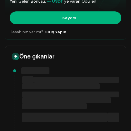
Yeni Gelen Bonusu:
-- USDT
ye varan Ödüller!
Kaydol
Hesabınız var mı?
Giriş Yapın
Öne çıkanlar