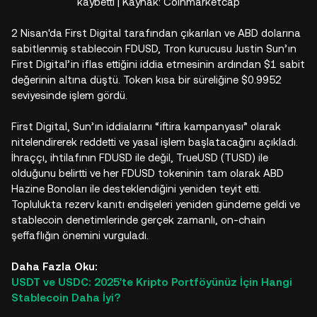
kaybetti | Kaynak: Coinmarketcap
2 Nisan'da First Digital tarafından çıkarılan ve ABD dolarına
sabitlenmiş stablecoin FDUSD, Tron kurucusu Justin Sun’ın
First Digital’in iflas ettiğini iddia etmesinin ardından $1 sabit
değerinin altına düştü. Token kısa bir süreliğine $0.9952
seviyesinde işlem gördü.​
First Digital, Sun’ın iddialarını “iftira kampanyası” olarak
nitelendirerek reddetti ve yasal işlem başlatacağını açıkladı.
İhraççı, ihtilafının FDUSD ile değil, TrueUSD (TUSD) ile
olduğunu belirtti ve her FDUSD tokeninin tam olarak ABD
Hazine Bonoları ile desteklendiğini yeniden teyit etti.
Toplulukta rezerv kanıtı endişeleri yeniden gündeme geldi ve
stablecoin denetimlerinde gerçek zamanlı, on-chain
şeffaflığın önemini vurguladı.​
Daha Fazla Oku:
USDT ve USDC: 2025'te Kripto Portföyünüz İçin Hangi
Stablecoin Daha İyi?