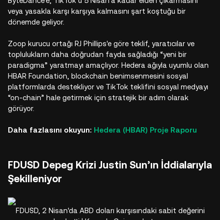
ByteDance’e, TikTok’u 5 Nisan’a kadar elden çıkarmasını
veya yasakla karşı karşıya kalmasını şart koştuğu bir
dönemde geliyor.​
Zoop kurucu ortağı RJ Phillips'e göre teklif, yaratıcılar ve
toplulukların daha doğrudan fayda sağladığı “yeni bir
paradigma” yaratmayı amaçlıyor. Hedera ağıyla uyumlu olan
HBAR Foundation, blockchain benimsenmesini sosyal
platformlarda destekliyor ve TikTok teklifini sosyal medyayı
“on-chain” hale getirmek için stratejik bir adım olarak
görüyor.​
Daha fazlasını okuyun:
Hedera (HBAR) Proje Raporu
FDUSD Depeg Krizi Justin Sun’ın İddialarıyla
Şekilleniyor
FDUSD, 2 Nisan'da ABD doları karşısındaki sabit değerini