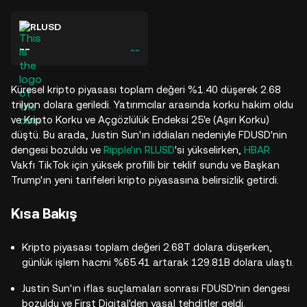
RLUSD
--
--
Küresel kripto piyasası toplam değeri %1.40 düşerek 2.68
trilyon dolara geriledi. Yatırımcılar arasında korku hakim oldu
ve Kripto Korku ve Açgözlülük Endeksi 25'e (Aşırı Korku)
düştü. Bu arada, Justin Sun'ın iddiaları nedeniyle FDUSD'nin
dengesi bozuldu ve
Ripple'ın RLUSD
'si yükselirken,
HBAR
Vakfı TikTok için yüksek profilli bir teklif sundu ve Başkan
Trump'ın yeni tarifeleri kripto piyasasına belirsizlik getirdi.​
Kısa Bakış
Kripto piyasası toplam değeri 2.68T dolara düşerken,
günlük işlem hacmi %65.41 artarak 129.81B dolara ulaştı.
Justin Sun'ın iflas suçlamaları sonrası FDUSD'nin dengesi
bozuldu ve First Digital'den yasal tehditler geldi.