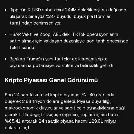
Ripple’ın RLUSD sabit coini 244M dolarlık piyasa değerine
ulaşarak bir ayda %87 büyüdü; büyük platformlar
tarafından benimseniyor.
HBAR Vakfı ve Zoop, ABD'deki TikTok operasyonlarını
satın almak için yaklaşan düzenleyici son tarih öncesinde
teklif sundu.
Başkan Trump'ın yeni tarifeler açıklaması kripto
piyasasına potansiyel volatilite ve belirsizlik getirdi.
Kripto Piyasası Genel Görünümü
Son 24 saatte küresel kripto piyasası %1.40 oranında
düşerek 2.68 trilyon dolara geriledi. Piyasa duyarlılığı,
makroekonomik duyurular ve sabit coin oynaklıklarına bağlı
olarak hızla değişti. Düşüşe rağmen, toplam işlem hacmi
%65.41 artarak 24 saatlik piyasa hacmi 129.81 milyar
dolara ulaştı.​