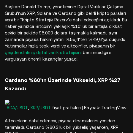
Başkan Donald Trump, yönetiminin Dijital Varlıklar Çalışma
Grubu’nun XRP, Solana ve Cardano gibi belirli kripto paraları
yeni bir “Kripto Stratejik Rezerv”e dahil edeceğini açıkladı. Bu
haber yalnızca Bitcoin’i yaklaşık %10’luk bir artışla dikkat
çekici bir şekilde 95.000 dolara taşımakla kalmadı, aynı
zamanda piyasa hakimiyetini %55,4’ten %49,6’ya düşürdü.
Yatırımcılar hızla tepki verdi ve altcoin’ler, piyasanın bir
çeşitlendirilmiş dijital varlık stratejisini
benimsediğini
vurgulayan önemli kazançlar yaşadı.
Cardano %60’ın Üzerinde Yükseldi, XRP %27
Kazandı
ADA/USDT
,
XRP/USDT
fiyat grafikleri | Kaynak: TradingView
Altcoinlerin dahil edilmesi, piyasa dinamiklerini yeniden
tanımladı. Cardano %60.3'lük bir yükseliş yaşarken, XRP