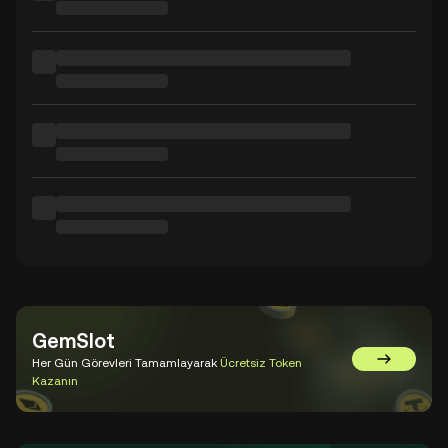
GemSlot
Her Gün Görevleri Tamamlayarak
Ücretsiz Token
GemSlot'a 
Kazanın