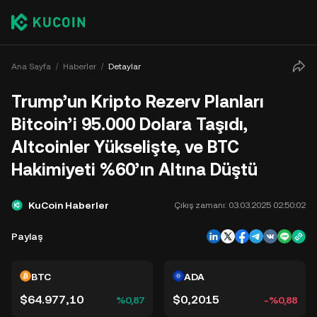
Ana Sayfa
Haberler
Detaylar
Trump’un Kripto Rezerv Planları
Bitcoin’i 95.000 Dolara Taşıdı,
Altcoinler Yükselişte, ve BTC
Hakimiyeti %60’ın Altına Düştü
KuCoin Haberler
Çıkış zamanı:
03.03.2025 02:50:02
Paylaş
BTC
ADA
$64.977,10
$0,2015
%0,87
-%0,88