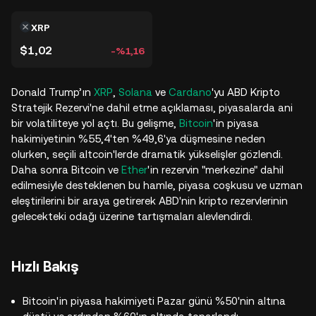
XRP
$1,02
-%1,16
Donald Trump’ın
XRP
,
Solana
ve
Cardano
'yu ABD Kripto
Stratejik Rezervi'ne dahil etme açıklaması, piyasalarda ani
bir volatiliteye yol açtı. Bu gelişme,
Bitcoin
'in piyasa
hakimiyetinin %55,4'ten %49,6'ya düşmesine neden
olurken, seçili altcoin'lerde dramatik yükselişler gözlendi.
Daha sonra Bitcoin ve
Ether
'in rezervin "merkezine" dahil
edilmesiyle desteklenen bu hamle, piyasa coşkusu ve uzman
eleştirilerini bir araya getirerek ABD'nin kripto rezervlerinin
gelecekteki odağı üzerine tartışmaları alevlendirdi.
Hızlı Bakış
Bitcoin'in piyasa hakimiyeti Pazar günü %50'nin altına