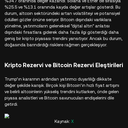
%34.7 oranında değer kazandı. Solana ve Ether de sırasıyla
%25.5 ve %13.1 oranında kayda değer artışlar gösterdi. Bu
durum, altcoin sektöründeki artan volatiliteyi ve potansiyel
ödülleri gözler önüne seriyor. Bitcoin dışındaki varlıklara
yönelme, yatırımcıların geleneksel "dijital altın" anlatısı
dışındaki fırsatlara giderek daha fazla ilgi gösterdiği daha
geniş bir kripto piyasası trendini yansıtıyor. Ancak bu durum,
doğasında barındırdığı risklere rağmen gerçekleşiyor.
Kripto Rezervi ve Bitcoin Rezervi Eleştirileri
Trump’ın kararının ardından yatırımcı duyarlılığı dikkate
değer şekilde karışık. Birçok kişi Bitcoin’in hızlı fiyat artışını
ve belirli altcoinlerin yükseliş trendini kutlarken, önde gelen
piyasa analistleri ve Bitcoin savunucuları endişelerini dile
getirdi.
Kaynak:
X