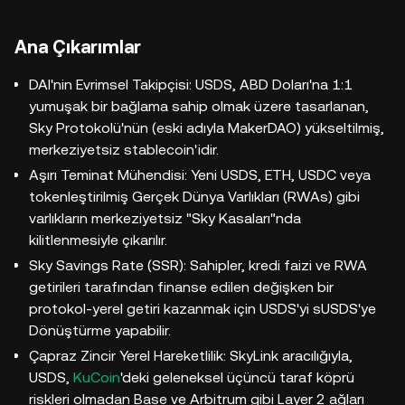
Ana Çıkarımlar
DAI'nin Evrimsel Takipçisi: USDS, ABD Doları'na 1:1
yumuşak bir bağlama sahip olmak üzere tasarlanan,
Sky Protokolü'nün (eski adıyla MakerDAO) yükseltilmiş,
merkeziyetsiz stablecoin'idir.
Aşırı Teminat Mühendisi: Yeni USDS, ETH, USDC veya
tokenleştirilmiş Gerçek Dünya Varlıkları (RWAs) gibi
varlıkların merkeziyetsiz "Sky Kasaları"nda
kilitlenmesiyle çıkarılır.
Sky Savings Rate (SSR): Sahipler, kredi faizi ve RWA
getirileri tarafından finanse edilen değişken bir
protokol-yerel getiri kazanmak için USDS'yi sUSDS'ye
Dönüştürme yapabilir.
Çapraz Zincir Yerel Hareketlilik: SkyLink aracılığıyla,
USDS,
KuCoin
'deki geleneksel üçüncü taraf köprü
riskleri olmadan Base ve Arbitrum gibi Layer 2 ağları