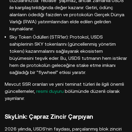
cüzdanınızda "rebase" yapmaz, ancak zamanla USDS
ile karşılaştırıldığında değer kazanır. Getiri, ödünç
alanların ödediği faizden ve protokolün Gerçek Dünya
Varlığı (RWA) yatırımlarından elde edilen gelirden
kaynaklanır.
Sky Token Ödülleri (STR'ler): Protokol, USDS
sahiplerinin SKY tokenlarını (güncellenmiş yönetim
tokenı) kazanmalarını sağlayarak ekosistem
büyümesini teşvik eder. Bu, USDS tutmanın hem istikrar
hem de protokolün geleceğine stake etme imkanı
sağladığı bir "flywheel" etkisi yaratır.
Mevcut SSR oranları ve yeni teminat türleri ile ilgili önemli
güncellemeler,
resmi duyuru
bölümünde düzenli olarak
yayınlanır.
SkyLink: Çapraz Zincir Çarpıyan
2026 yılında, USDS'nin faydası, parçalanmış blok zinciri