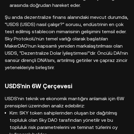
arasında doğrudan hareket eder.
Şu anda dezentralize finans alanındaki mevcut durumda,
"USDS (USDS) nasıl çalışır?" sorusu, endüstrinin en çok
test edilmiş stablecoin mimarisinin gelişimini temsil eder.
Sky Protokolü'nün temel varlığı olarak başlatılan
MakerDAO'nun kapsamlı yeniden markalaştırılması olan
USDS, "Dezentralize Dolar İyileştirmesi"'dir. Öncülü DAI'nin
sansür dirençli DNA'sını, artırılmış getiriler ve çapraz zincir
yetenekleriyle birleştirir.
USDS'nin 6W Çerçevesi
USDS'nin teknik ve ekonomik mantığını anlamak için 6W
prensipleri üzerinden analiz edebiliriz:
Kim: SKY token sahiplerinden oluşan bir dağıtılmış
topluluk olan Sky DAO tarafından yönetilir ve bu
topluluk risk parametrelerini ve teminat türlerini oy