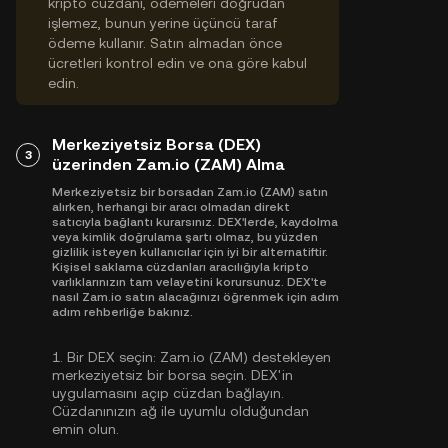
kripto cüzdanı, ödemeleri doğrudan
işlemez, bunun yerine üçüncü taraf
ödeme kullanır. Satın almadan önce
ücretleri kontrol edin ve ona göre kabul
edin.
Merkeziyetsiz Borsa (DEX)
3
üzerinden Zam.io (ZAM) Alma
Merkeziyetsiz bir borsadan Zam.io (ZAM) satın
alırken, herhangi bir aracı olmadan direkt
satıcıyla bağlantı kurarsınız. DEX'lerde, kaydolma
veya kimlik doğrulama şartı olmaz, bu yüzden
gizlilik isteyen kullanıcılar için iyi bir alternatiftir.
Kişisel saklama cüzdanları aracılığıyla kripto
varlıklarınızın tam velayetini korursunuz. DEX'te
nasıl Zam.io satın alacağınızı öğrenmek için adım
adım rehberliğe bakınız.
1.
Bir DEX seçin:
Zam.io (ZAM) destekleyen
merkeziyetsiz bir borsa seçin. DEX'in
uygulamasını açıp cüzdan bağlayın.
Cüzdanınızın ağ ile uyumlu olduğundan
emin olun.