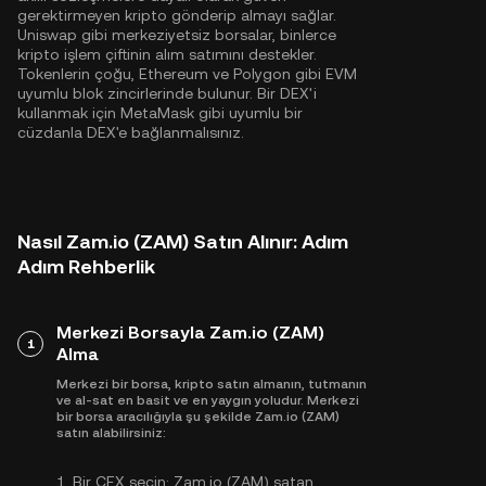
gerektirmeyen kripto gönderip almayı sağlar.
Uniswap gibi merkeziyetsiz borsalar, binlerce
kripto işlem çiftinin alım satımını destekler.
Tokenlerin çoğu,
Ethereum
ve
Polygon
gibi EVM
uyumlu blok zincirlerinde bulunur. Bir DEX'i
kullanmak için MetaMask gibi uyumlu bir
cüzdanla DEX'e bağlanmalısınız.
Nasıl Zam.io (ZAM) Satın Alınır: Adım
Adım Rehberlik
Merkezi Borsayla Zam.io (ZAM)
1
Alma
Merkezi bir borsa, kripto satın almanın, tutmanın
ve al-sat en basit ve en yaygın yoludur. Merkezi
bir borsa aracılığıyla şu şekilde Zam.io (ZAM)
satın alabilirsiniz:
1.
Bir CEX seçin:
Zam.io (ZAM) satan,