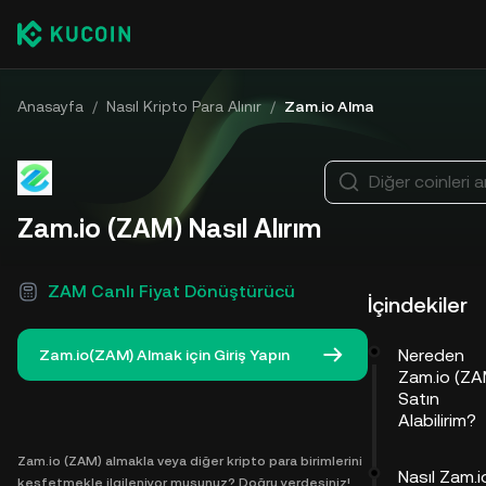
Anasayfa
/
Nasıl Kripto Para Alınır
/
Zam.io Alma
Diğer coinleri a
Zam.io (ZAM) Nasıl Alırım
ZAM Canlı Fiyat Dönüştürücü
İçindekiler
Nereden
Zam.io(ZAM) Almak için Giriş Yapın
Zam.io (ZA
Satın
Alabilirim?
Zam.io (ZAM) almakla veya diğer kripto para birimlerini
Nasıl Zam.i
keşfetmekle ilgileniyor musunuz? Doğru yerdesiniz!