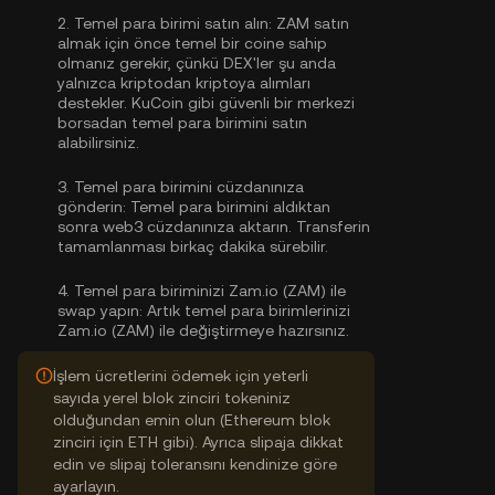
2.
Temel para birimi satın alın:
ZAM satın
almak için önce temel bir coine sahip
olmanız gerekir, çünkü DEX'ler şu anda
yalnızca kriptodan kriptoya alımları
destekler. KuCoin gibi güvenli bir merkezi
borsadan
temel para birimini satın
alabilirsiniz
.
3.
Temel para birimini cüzdanınıza
gönderin:
Temel para birimini aldıktan
sonra web3 cüzdanınıza aktarın. Transferin
tamamlanması birkaç dakika sürebilir.
4.
Temel para biriminizi Zam.io (ZAM) ile
swap yapın:
Artık temel para birimlerinizi
Zam.io (ZAM) ile değiştirmeye hazırsınız.
İşlem ücretlerini ödemek için yeterli
sayıda yerel blok zinciri tokeniniz
olduğundan emin olun (Ethereum blok
zinciri için ETH gibi). Ayrıca slipaja dikkat
edin ve slipaj toleransını kendinize göre
ayarlayın.