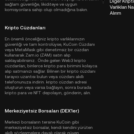
Diğer Kript
sağlam güvenliğe, likiditeye ve uygun
Varlıkları Na
komisyonlara sahip olup olmadığına bakın.
Alırım
Kripto Cüzdanları
En önemli önceliğiniz kripto varlıklarınızın
güvenliği ve tam kontrolüyse,
KuCoin Cüzdanı
veya MetaMask gibi denetimsiz bir cüzdan
kullanarak Zam.io (ZAM) satın alıp
saklayabilirsiniz.. Önde gelen Web3 kripto
cüzdanları, binlerce kripto para birimini kolayca
alıp satmanızı sağlar. Bilinen bir kripto cüzdanı
tarayıcı uzantısı bulun veya cüzdanı akıllı
telefonunuza indirin. kripto cüzdan adresi
oluşturun veya varsa bağlayın, sonra burada
kripto para ve NFT depolayın, gönderin, alın.
Merkeziyetsiz Borsaları (DEX'ler)
Merkezi borsaların tersine KuCoin gibi
merkeziyetsiz borsalar, kendi kendini yürüten
akıllı sözleşmelere dayalı olarak güven