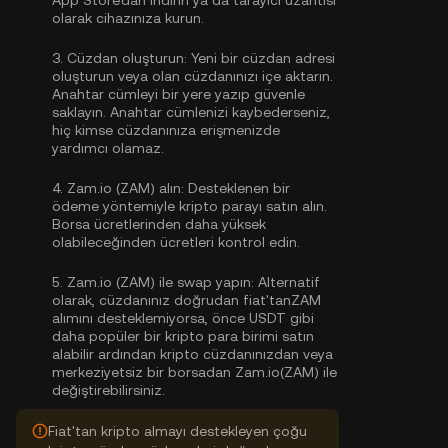
App Store'dan indirin ya da tarayıcı uzantısı
olarak cihazınıza kurun.
3.
Cüzdan oluşturun:
Yeni bir cüzdan adresi
oluşturun veya olan cüzdanınızı içe aktarın.
Anahtar cümleyi bir yere yazıp güvenle
saklayın. Anahtar cümlenizi kaybederseniz,
hiç kimse cüzdanınıza erişmenizde
yardımcı olamaz.
4.
Zam.io (ZAM) alın:
Desteklenen bir
ödeme yöntemiyle kripto parayı satın alın.
Borsa ücretlerinden daha yüksek
olabileceğinden ücretleri kontrol edin.
5.
Zam.io (ZAM) ile swap yapın:
Alternatif
olarak, cüzdanınız doğrudan fiat'tanZAM
alımını desteklemiyorsa, önce USDT gibi
daha popüler bir kripto para birimi satın
alabilir ardından kripto cüzdanınızdan veya
merkeziyetsiz bir borsadan Zam.io(ZAM) ile
değiştirebilirsiniz.
Fiat'tan kripto almayı destekleyen çoğu