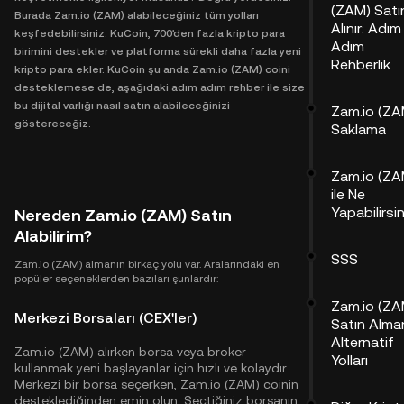
(ZAM) Satı
Burada Zam.io (ZAM) alabileceğiniz tüm yolları
Alınır: Adım
keşfedebilirsiniz. KuCoin, 700'den fazla kripto para
Adım
birimini destekler ve platforma sürekli daha fazla yeni
Rehberlik
kripto para ekler. KuCoin şu anda Zam.io (ZAM) coini
desteklemese de, aşağıdaki adım adım rehber ile size
bu dijital varlığı nasıl satın alabileceğinizi
Zam.io (ZA
göstereceğiz.
Saklama
Zam.io (ZA
ile Ne
Yapabilirsi
Nereden Zam.io (ZAM) Satın
Alabilirim?
SSS
Zam.io (ZAM) almanın birkaç yolu var. Aralarındaki en
popüler seçeneklerden bazıları şunlardır:
Zam.io (ZA
Merkezi Borsaları (CEX'ler)
Satın Alma
Alternatif
Zam.io (ZAM) alırken borsa veya broker
Yolları
kullanmak yeni başlayanlar için hızlı ve kolaydır.
Merkezi bir borsa seçerken, Zam.io (ZAM) coinin
desteklediğinden emin olun. Seçtiğiniz borsanın