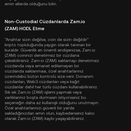
emin ellerde olduğunu bilin.
Non-Custodial Cüzdanlarda Zam.io
(ZAM) HODL Etme
"Anahtar sizin değilse, coin de sizin değildir"
kripto topluluğunda yaygın olarak tanınan bir
kuraldır. Güvenlik en önemli endişenizse, Zam.io
(ZAM) coininizi denetimsiz bir cüzdana
çekebilirsiniz. Zam.io (ZAM) saklamayı denetimsiz
cüzdanda veya emanet edilemeyen bir
cüzdanda saklanması, özel anahtarlarınız
üzerindebü bütün kontrolü size verir. Donanım
cüzdanları, Web3 cüzdanları veya kağıt
cüzdanlar dahil her türlü cüzdanı kullanabilirsiniz.
Sık sık Zam.io (ZAM) işlemi yapmak veya
varlıklarınız boşta durmasın istiyorsanız bu
seçeneğin daha az kullanışlı olduğunu unutmayın.
Özel anahtarlarınızı güvenli bir yerde
sakladığınızdan emin olun, kaybederseniz kalıcı
olarak Zam.io (ZAM) kaybı yaşayabilirsiniz.