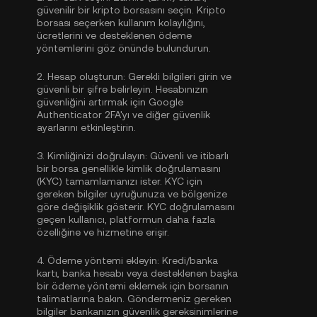
güvenilir bir kripto borsasını seçin. Kripto
borsası seçerken kullanım kolaylığını,
ücretlerini ve desteklenen ödeme
yöntemlerini göz önünde bulundurun.
2.
Hesap oluşturun:
Gerekli bilgileri girin ve
güvenli bir şifre belirleyin. Hesabınızın
güvenliğini artırmak için
Google
Authenticator 2FA'yı
ve diğer güvenlik
ayarlarını etkinleştirin.
3.
Kimliğinizi doğrulayın:
Güvenli ve itibarlı
bir borsa genellikle
kimlik doğrulamasını
(KYC)
tamamlamanızı ister. KYC için
gereken bilgiler uyruğunuza ve bölgenize
göre değişiklik gösterir. KYC doğrulamasını
geçen kullanıcı, platformun daha fazla
özelliğine ve hizmetine erişir.
4.
Ödeme yöntemi ekleyin:
Kredi/banka
kartı, banka hesabı veya desteklenen başka
bir ödeme yöntemi eklemek için borsanın
talimatlarına bakın. Göndermeniz gereken
bilgiler bankanızın güvenlik gereksinimlerine