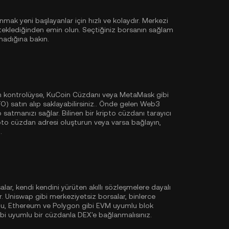
ak yeni başlayanlar için hızlı ve kolaydır. Merkezi
teklediğinden emin olun. Seçtiğiniz borsanın sağlam
madığına bakın.
am kontrolüyse,
KuCoin Cüzdanı
veya MetaMask gibi
) satın alıp saklayabilirsiniz.. Önde gelen Web3
p satmanızı sağlar. Bilinen bir kripto cüzdanı tarayıcı
ripto cüzdan adresi oluşturun veya varsa bağlayın,
.
lar, kendi kendini yürüten akıllı sözleşmelere dayalı
. Uniswap gibi merkeziyetsiz borsalar, binlerce
ğu,
Ethereum
ve
Polygon
gibi EVM uyumlu blok
ibi uyumlu bir cüzdanla DEX'e bağlanmalısınız.