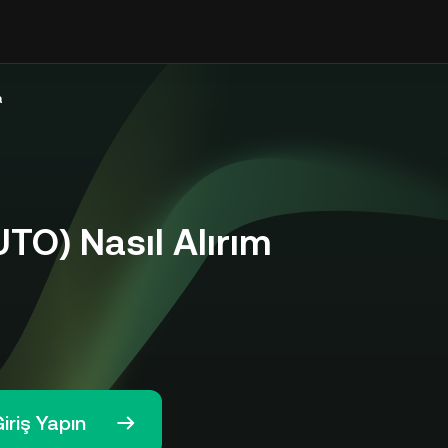
a
TO) Nasıl Alırım
iriş Yapın