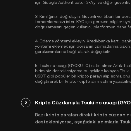
için
Google Authenticator 2FA'yı
ve diğer güvenlik a
3.
Kimliğinizi doğrulayın:
Güvenli ve itibarlı bir bor
tamamlamanızı ister. KYC için gereken bilgiler uyr
doğrulamasını geçen kullanıcı, platformun daha fazl
4.
Ödeme yöntemi ekleyin:
Kredi/banka kartı, ban
yöntemi eklemek için borsanın talimatlarına bakın
gereksinimlerine bağlı olarak değişebilir.
5.
Tsuki no usagi (GYOKUTO) satın alma:
Artık Tsu
biriminiz destekleniyorsa bu şekilde kolayca Tsuki
USDT
gibi popüler bir kripto parayı alıp sonra onu
değiştirerek bir kripto-kripto alım satımı yapabilirs
Kripto Cüzdanıyla Tsuki no usagi (G
2
Bazı kripto paraları direkt kripto cüzdanını
destekleniyorsa, aşağıdaki adımlarla Tsuki