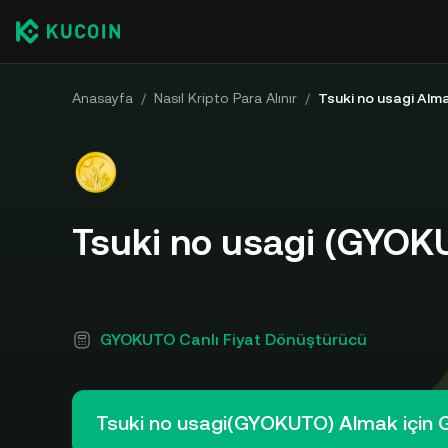
Anasayfa
/
Nasıl Kripto Para Alınır
/
Tsuki no usagi Alm
Tsuki no usagi (GYOKU
GYOKUTO Canlı Fiyat Dönüştürücü
Tsuki no usagi(GYOKUTO) Almak için G