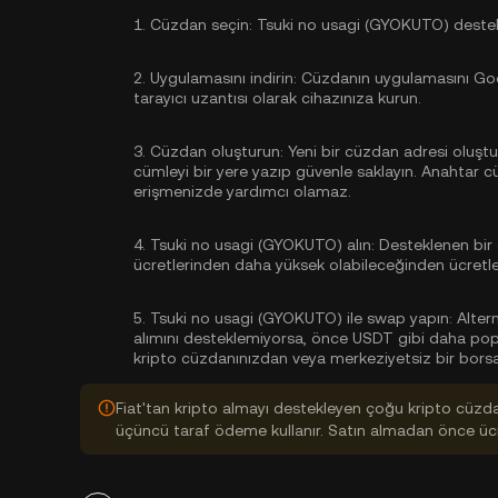
1.
Cüzdan seçin:
Tsuki no usagi (GYOKUTO) destekle
2.
Uygulamasını indirin:
Cüzdanın uygulamasını Goog
tarayıcı uzantısı olarak cihazınıza kurun.
3.
Cüzdan oluşturun:
Yeni bir cüzdan adresi oluştu
cümleyi bir yere yazıp güvenle saklayın. Anahtar 
erişmenizde yardımcı olamaz.
4.
Tsuki no usagi (GYOKUTO) alın:
Desteklenen bir 
ücretlerinden daha yüksek olabileceğinden ücretler
5.
Tsuki no usagi (GYOKUTO) ile swap yapın:
Alter
alımını desteklemiyorsa, önce USDT gibi daha popüle
kripto cüzdanınızdan veya merkeziyetsiz bir borsa
Fiat'tan kripto almayı destekleyen çoğu kripto cüzd
üçüncü taraf ödeme kullanır. Satın almadan önce ücre