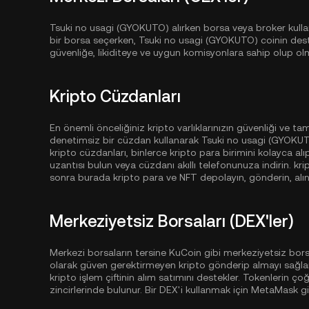
Tsuki no usagi (GYOKUTO) alırken borsa veya broker kullanm
bir borsa seçerken, Tsuki no usagi (GYOKUTO) coinin des
güvenliğe, likiditeye ve uygun komisyonlara sahip olup ol
Kripto Cüzdanları
En önemli önceliğiniz kripto varlıklarınızın güvenliği ve t
denetimsiz bir cüzdan kullanarak Tsuki no usagi (GYOKUTO
kripto cüzdanları, binlerce kripto para birimini kolayca alı
uzantısı bulun veya cüzdanı akıllı telefonunuza indirin. k
sonra burada kripto para ve NFT depolayın, gönderin, alın
Merkeziyetsiz Borsaları (DEX'ler)
Merkezi borsaların tersine KuCoin gibi merkeziyetsiz borsa
olarak güven gerektirmeyen kripto gönderip almayı sağlar
kripto işlem çiftinin alım satımını destekler. Tokenlerin ço
zincirlerinde bulunur. Bir DEX'i kullanmak için MetaMask g