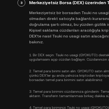
Merkeziyetsiz Borsa (DEX) üzerinden 
3
Merkeziyetsiz bir borsadan Tsuki no usagi 
olmadan direkt satıcıyla bağlantı kurarsın
doğrulama şartı olmaz, bu yüzden gizlilik iste
Kişisel saklama cüzdanları aracılığıyla krip
DEX'te nasıl Tsuki no usagi satın alacağın
bakınız.
1.
Bir DEX seçin:
Tsuki no usagi (GYOKUTO) destekl
uygulamasını açıp cüzdan bağlayın. Cüzdanınızın 
2.
Temel para birimi satın alın:
GYOKUTO satın almak
çünkü DEX'ler şu anda yalnızca kriptodan kriptoya 
borsadan
temel para birimini satın alabilirsiniz
.
3.
Temel para birimini cüzdanınıza gönderin:
Temel
aktarın. Transferin tamamlanması birkaç dakika sür
4.
Temel para biriminizi Tsuki no usagi (GYOKUTO) 