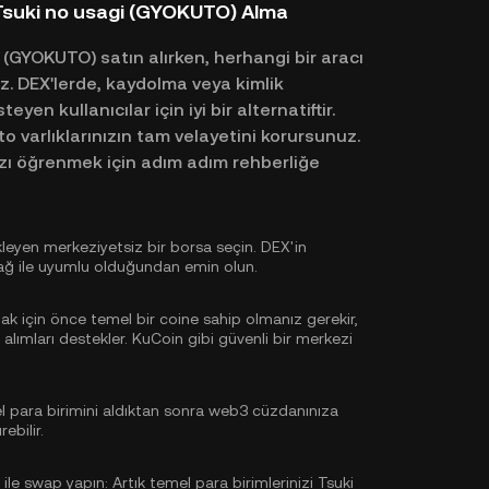
Tsuki no usagi (GYOKUTO) Alma
(GYOKUTO) satın alırken, herhangi bir aracı
ız. DEX'lerde, kaydolma veya kimlik
yen kullanıcılar için iyi bir alternatiftir.
to varlıklarınızın tam velayetini korursunuz.
ızı öğrenmek için adım adım rehberliğe
eyen merkeziyetsiz bir borsa seçin. DEX'in
ağ ile uyumlu olduğundan emin olun.
 için önce temel bir coine sahip olmanız gerekir,
alımları destekler. KuCoin gibi güvenli bir merkezi
 para birimini aldıktan sonra web3 cüzdanınıza
ebilir.
ile swap yapın:
Artık temel para birimlerinizi Tsuki