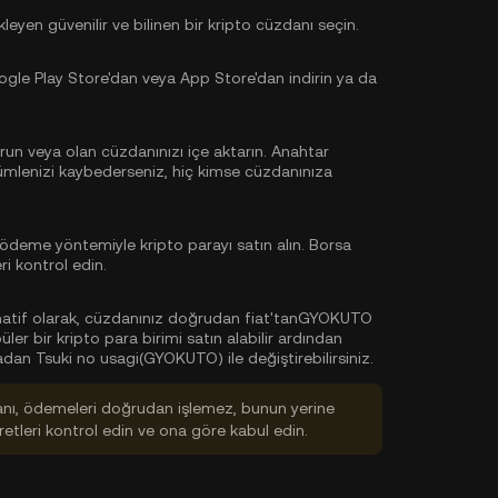
yen güvenilir ve bilinen bir kripto cüzdanı seçin.
le Play Store'dan veya App Store'dan indirin ya da
run veya olan cüzdanınızı içe aktarın. Anahtar
cümlenizi kaybederseniz, hiç kimse cüzdanınıza
ödeme yöntemiyle kripto parayı satın alın. Borsa
i kontrol edin.
natif olarak, cüzdanınız doğrudan fiat'tanGYOKUTO
r bir kripto para birimi satın alabilir ardından
dan Tsuki no usagi(GYOKUTO) ile değiştirebilirsiniz.
anı, ödemeleri doğrudan işlemez, bunun yerine
tleri kontrol edin ve ona göre kabul edin.