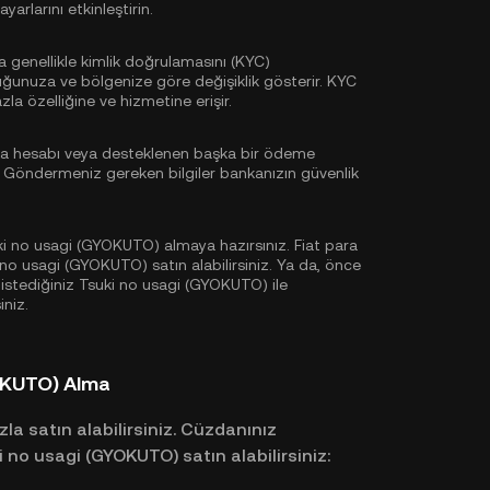
yarlarını etkinleştirin.
sa genellikle
kimlik doğrulamasını (KYC)
uğunuza ve bölgenize göre değişiklik gösterir. KYC
a özelliğine ve hizmetine erişir.
ka hesabı veya desteklenen başka bir ödeme
. Göndermeniz gereken bilgiler bankanızın güvenlik
ki no usagi (GYOKUTO) almaya hazırsınız. Fiat para
 no usagi (GYOKUTO) satın alabilirsiniz. Ya da, önce
 istediğiniz Tsuki no usagi (GYOKUTO) ile
iniz.
YOKUTO) Alma
zla satın alabilirsiniz. Cüzdanınız
 no usagi (GYOKUTO) satın alabilirsiniz: