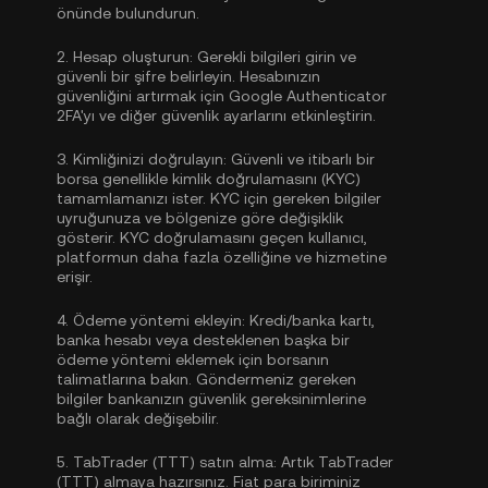
önünde bulundurun.
2.
Hesap oluşturun:
Gerekli bilgileri girin ve
güvenli bir şifre belirleyin. Hesabınızın
güvenliğini artırmak için
Google Authenticator
2FA'yı
ve diğer güvenlik ayarlarını etkinleştirin.
3.
Kimliğinizi doğrulayın:
Güvenli ve itibarlı bir
borsa genellikle
kimlik doğrulamasını (KYC)
tamamlamanızı ister. KYC için gereken bilgiler
uyruğunuza ve bölgenize göre değişiklik
gösterir. KYC doğrulamasını geçen kullanıcı,
platformun daha fazla özelliğine ve hizmetine
erişir.
4.
Ödeme yöntemi ekleyin:
Kredi/banka kartı,
banka hesabı veya desteklenen başka bir
ödeme yöntemi eklemek için borsanın
talimatlarına bakın. Göndermeniz gereken
bilgiler bankanızın güvenlik gereksinimlerine
bağlı olarak değişebilir.
5.
TabTrader (TTT) satın alma:
Artık TabTrader
(TTT) almaya hazırsınız. Fiat para biriminiz