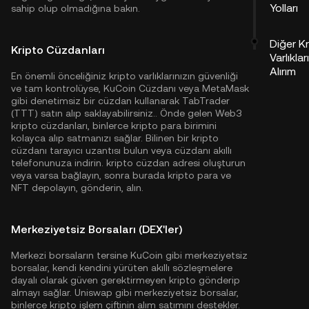
Yolları
sahip olup olmadığına bakın.
Diğer K
Kripto Cüzdanları
Varlıklar
Alırım
En önemli önceliğiniz kripto varlıklarınızın güvenliği
ve tam kontrolüyse,
KuCoin Cüzdanı
veya MetaMask
gibi denetimsiz bir cüzdan kullanarak TabTrader
(TTT) satın alıp saklayabilirsiniz.. Önde gelen Web3
kripto cüzdanları, binlerce kripto para birimini
kolayca alıp satmanızı sağlar. Bilinen bir kripto
cüzdanı tarayıcı uzantısı bulun veya cüzdanı akıllı
telefonunuza indirin. kripto cüzdan adresi oluşturun
veya varsa bağlayın, sonra burada kripto para ve
NFT depolayın, gönderin, alın.
Merkeziyetsiz Borsaları (DEX'ler)
Merkezi borsaların tersine KuCoin gibi merkeziyetsiz
borsalar, kendi kendini yürüten akıllı sözleşmelere
dayalı olarak güven gerektirmeyen kripto gönderip
almayı sağlar. Uniswap gibi merkeziyetsiz borsalar,
binlerce kripto işlem çiftinin alım satımını destekler.