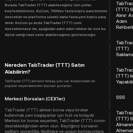
TabTra
Burada TabTrader (TTT) alabileceğiniz tüm yolları
(TTT) S
keşfedebilirsiniz. KuCoin, 700'den fazla kripto para birimini
Alınır: 
destekler ve platforma sürekli daha fazla yeni kripto para
Adım
ekler. KuCoin şu anda TabTrader (TTT) coini
Rehberl
desteklemese de, aşağıdaki adım adım rehber ile size bu
dijital varlığı nasıl satın alabileceğinizi göstereceğiz.
TabTra
(TTT)
Saklam
Nereden TabTrader (TTT) Satın
TabTra
Alabilirim?
(TTT) il
TabTrader (TTT) almanın birkaç yolu var. Aralarındaki en
Yapabili
popüler seçeneklerden bazıları şunlardır:
SSS
Merkezi Borsaları (CEX'ler)
TabTrader (TTT) alırken borsa veya broker
TabTra
kullanmak yeni başlayanlar için hızlı ve kolaydır.
(TTT) S
Merkezi bir borsa seçerken, TabTrader (TTT) coinin
Almanın
desteklediğinden emin olun. Seçtiğiniz borsanın
Alternat
sağlam güvenliğe, likiditeye ve uygun komisyonlara