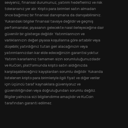
seviyeniz, finansal durumunuz, yatırım hedefleriniz ve risk
toleransınız yer alır. Kripto para birimleri satın almadan
önce bağımsız bir finansal danışmana da danışabilirsiniz.
Yukarıdaki bilgiler finansal tavsiye değildir ve geçmiş
performanslar, piyasanın gelecekte nasıl ilerleyeceğine dair
güvenilir bir gösterge değildir. Yatırımlarınızın ve
varlıklarınızın değeri piyasa koşullarına göre artabilir veya
düşebilir, yatırdığınız tutarı geri alacağınızın veya
yatırımlarınızdan kar elde edeceğinizin garantisi yoktur.
Yatırım kararlarınız tamamen sizin sorumluluğunuzdadır
ve KuCoin, platformunda kripto satın aldığınızda
karşılaşabileceğiniz kayıplardan sorumlu değildir. Yukarıda
listelenen kripto para birimleriyle ilgili fiyat ve diğer veriler
için üçüncü taraf kaynaklara güveniyoruz ve
güvenilirliğinden veya doğruluğundan sorumlu değiliz.
Bilgiler yalnızca sizi bilgilendirme amaçlıdır ve KuCoin
tarafından garanti edilmez.