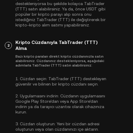
destekleniyorsa bu şekilde kolayca TabTrader
(TTT) satın alabilirsiniz. Ya da, önce
USDT
gibi
popüler bir kripto parayı alıp sonra onu
istediğiniz TabTrader (TTT) ile değiştirerek bir
kripto-kripto alım satımı yapabilirsiniz.
Kripto Cüzdanıyla TabTrader (TTT)
2
Alma
Bazı kripto paraları direkt kripto cüzdanınızla satın
alabilirsiniz. Cüzdanınız destekleniyorsa, aşağıdaki
adımlarla TabTrader (TTT) satın alabilirsiniz:
1.
Cüzdan seçin:
TabTrader (TTT) destekleyen
güvenilir ve bilinen bir kripto cüzdanı seçin.
2.
Uygulamasını indirin:
Cüzdanın uygulamasını
Google Play Store'dan veya App Store'dan
indirin ya da tarayıcı uzantısı olarak cihazınıza
kurun.
3.
Cüzdan oluşturun:
Yeni bir cüzdan adresi
oluşturun veya olan cüzdanınızı içe aktarın.