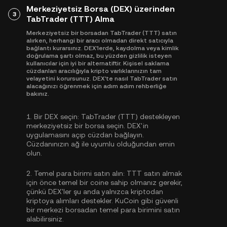
Merkeziyetsiz Borsa (DEX) üzerinden
3
TabTrader (TTT) Alma
Merkeziyetsiz bir borsadan TabTrader (TTT) satın
alırken, herhangi bir aracı olmadan direkt satıcıyla
bağlantı kurarsınız. DEX'lerde, kaydolma veya kimlik
doğrulama şartı olmaz, bu yüzden gizlilik isteyen
kullanıcılar için iyi bir alternatiftir. Kişisel saklama
cüzdanları aracılığıyla kripto varlıklarınızın tam
velayetini korursunuz. DEX'te nasıl TabTrader satın
alacağınızı öğrenmek için adım adım rehberliğe
bakınız.
1.
Bir DEX seçin:
TabTrader (TTT) destekleyen
merkeziyetsiz bir borsa seçin. DEX'in
uygulamasını açıp cüzdan bağlayın.
Cüzdanınızın ağ ile uyumlu olduğundan emin
olun.
2.
Temel para birimi satın alın:
TTT satın almak
için önce temel bir coine sahip olmanız gerekir,
çünkü DEX'ler şu anda yalnızca kriptodan
kriptoya alımları destekler. KuCoin gibi güvenli
bir merkezi borsadan
temel para birimini satın
alabilirsiniz
.