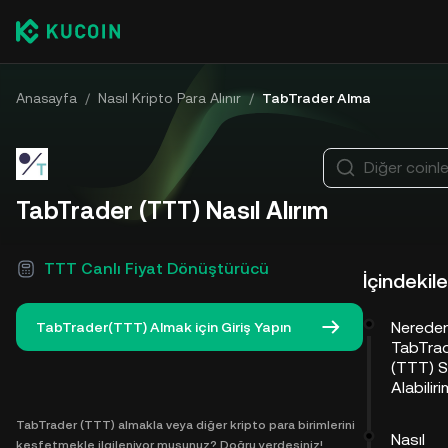
Anasayfa
/
Nasıl Kripto Para Alınır
/
TabTrader Alma
Diğer coinle
TabTrader (TTT) Nasıl Alırım
TTT Canlı Fiyat Dönüştürücü
İçindekile
Nerede
TabTrader(TTT) Almak için Giriş Yapın
TabTra
(TTT) S
Alabilir
TabTrader (TTT) almakla veya diğer kripto para birimlerini
Nasıl
keşfetmekle ilgileniyor musunuz? Doğru yerdesiniz!