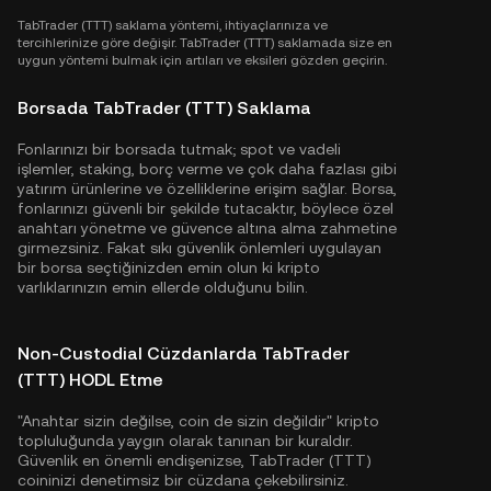
TabTrader (TTT) saklama yöntemi, ihtiyaçlarınıza ve
tercihlerinize göre değişir. TabTrader (TTT) saklamada size en
uygun yöntemi bulmak için artıları ve eksileri gözden geçirin.
Borsada TabTrader (TTT) Saklama
Fonlarınızı bir borsada tutmak; spot ve vadeli
işlemler, staking, borç verme ve çok daha fazlası gibi
yatırım ürünlerine ve özelliklerine erişim sağlar. Borsa,
fonlarınızı güvenli bir şekilde tutacaktır, böylece özel
anahtarı yönetme ve güvence altına alma zahmetine
girmezsiniz. Fakat sıkı güvenlik önlemleri uygulayan
bir borsa seçtiğinizden emin olun ki kripto
varlıklarınızın emin ellerde olduğunu bilin.
Non-Custodial Cüzdanlarda TabTrader
(TTT) HODL Etme
"Anahtar sizin değilse, coin de sizin değildir" kripto
topluluğunda yaygın olarak tanınan bir kuraldır.
Güvenlik en önemli endişenizse, TabTrader (TTT)
coininizi denetimsiz bir cüzdana çekebilirsiniz.