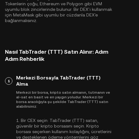
Tokenlerin çoğu,
Ethereum
ve
Polygon
gibi EVM
uyumlu blok zincirlerinde bulunur. Bir DEX'i kullanmak
için MetaMask gibi uyumlu bir cüzdanla DEX'e
bağlanmalısınız.
Nasıl TabTrader (TTT) Satın Alınır: Adım
Adım Rehberlik
Merkezi Borsayla TabTrader (TTT)
1
Alma
Merkezi bir borsa, kripto satın almanın, tutmanın ve
al-sat en basit ve en yaygın yoludur. Merkezi bir
borsa aracılığıyla şu şekilde TabTrader (TTT) satın
alabilirsiniz:
1.
Bir CEX seçin:
TabTrader (TTT) satan,
güvenilir bir kripto borsasını seçin. Kripto
borsası seçerken kullanım kolaylığını, ücretlerini
ve desteklenen ödeme yöntemlerini göz