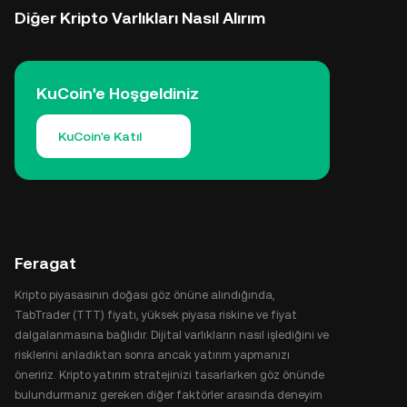
Diğer Kripto Varlıkları Nasıl Alırım
KuCoin'e Hoşgeldiniz
KuCoin'e Katıl
Feragat
Kripto piyasasının doğası göz önüne alındığında,
TabTrader (TTT) fiyatı, yüksek piyasa riskine ve fiyat
dalgalanmasına bağlıdır. Dijital varlıkların nasıl işlediğini ve
risklerini anladıktan sonra ancak yatırım yapmanızı
öneririz. Kripto yatırım stratejinizi tasarlarken göz önünde
bulundurmanız gereken diğer faktörler arasında deneyim