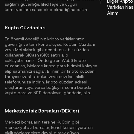
Diğer Kripto
sağlam güvenliğe, likiditeye ve uygun
Varlıkları Nası
komisyonlara sahip olup olmadığına bakın.
Alırım
Kripto Cüzdanları
En önemli önceliğiniz kripto varlıklarınızın
güvenliği ve tam kontrolüyse,
KuCoin Cüzdanı
veya MetaMask gibi denetimsiz bir cüzdan
kullanarak SICash (SIC) satın alıp
saklayabilirsiniz.. Önde gelen Web3 kripto
cüzdanları, binlerce kripto para birimini kolayca
alıp satmanızı sağlar. Bilinen bir kripto cüzdanı
tarayıcı uzantısı bulun veya cüzdanı akıllı
telefonunuza indirin. kripto cüzdan adresi
oluşturun veya varsa bağlayın, sonra burada
kripto para ve NFT depolayın, gönderin, alın.
Merkeziyetsiz Borsaları (DEX'ler)
Merkezi borsaların tersine KuCoin gibi
merkeziyetsiz borsalar, kendi kendini yürüten
akıllı sözleşmelere dayalı olarak güven