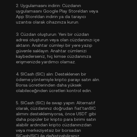
2.
Uygulamasını indirin:
Cüzdanın
uygulamasını Google Play Store'dan veya
App Store'dan indirin ya da tarayıcı
uzantısı olarak cihazınıza kurun.
3.
Cüzdan oluşturun:
Yeni bir cüzdan
adresi oluşturun veya olan cüzdanınızı içe
aktarın. Anahtar cümleyi bir yere yazıp
güvenle saklayın. Anahtar cümlenizi
kaybederseniz, hiç kimse cüzdanınıza
erişmenizde yardımcı olamaz.
4.
SICash (SIC) alın:
Desteklenen bir
ödeme yöntemiyle kripto parayı satın alın.
Borsa ücretlerinden daha yüksek
olabileceğinden ücretleri kontrol edin.
5.
SICash (SIC) ile swap yapın:
Alternatif
olarak, cüzdanınız doğrudan fiat'tanSIC
alımını desteklemiyorsa, önce USDT gibi
daha popüler bir kripto para birimi satın
alabilir ardından kripto cüzdanınızdan
veya merkeziyetsiz bir borsadan
SICash(SIC) ile değiştirebilirsiniz.