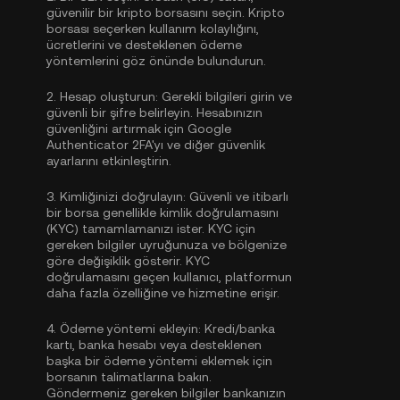
güvenilir bir kripto borsasını seçin. Kripto
borsası seçerken kullanım kolaylığını,
ücretlerini ve desteklenen ödeme
yöntemlerini göz önünde bulundurun.
2.
Hesap oluşturun:
Gerekli bilgileri girin ve
güvenli bir şifre belirleyin. Hesabınızın
güvenliğini artırmak için
Google
Authenticator 2FA'yı
ve diğer güvenlik
ayarlarını etkinleştirin.
3.
Kimliğinizi doğrulayın:
Güvenli ve itibarlı
bir borsa genellikle
kimlik doğrulamasını
(KYC)
tamamlamanızı ister. KYC için
gereken bilgiler uyruğunuza ve bölgenize
göre değişiklik gösterir. KYC
doğrulamasını geçen kullanıcı, platformun
daha fazla özelliğine ve hizmetine erişir.
4.
Ödeme yöntemi ekleyin:
Kredi/banka
kartı, banka hesabı veya desteklenen
başka bir ödeme yöntemi eklemek için
borsanın talimatlarına bakın.
Göndermeniz gereken bilgiler bankanızın