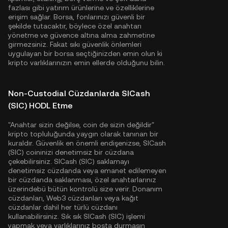
fazlası gibi yatırım ürünlerine ve özelliklerine
erişim sağlar. Borsa, fonlarınızı güvenli bir
şekilde tutacaktır, böylece özel anahtarı
yönetme ve güvence altına alma zahmetine
girmezsiniz. Fakat sıkı güvenlik önlemleri
uygulayan bir borsa seçtiğinizden emin olun ki
kripto varlıklarınızın emin ellerde olduğunu bilin.
Non-Custodial Cüzdanlarda SICash
(SIC) HODL Etme
"Anahtar sizin değilse, coin de sizin değildir"
kripto topluluğunda yaygın olarak tanınan bir
kuraldır. Güvenlik en önemli endişenizse, SICash
(SIC) coininizi denetimsiz bir cüzdana
çekebilirsiniz. SICash (SIC) saklamayı
denetimsiz cüzdanda veya emanet edilemeyen
bir cüzdanda saklanması, özel anahtarlarınız
üzerindebü bütün kontrolü size verir. Donanım
cüzdanları, Web3 cüzdanları veya kağıt
cüzdanlar dahil her türlü cüzdanı
kullanabilirsiniz. Sık sık SICash (SIC) işlemi
yapmak veya varlıklarınız boşta durmasın