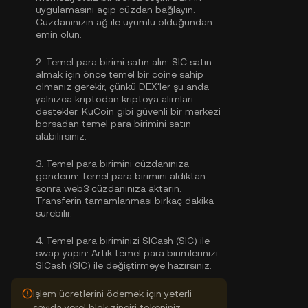
uygulamasını açıp cüzdan bağlayın.
Cüzdanınızın ağ ile uyumlu olduğundan
emin olun.
2.
Temel para birimi satın alın:
SIC satın
almak için önce temel bir coine sahip
olmanız gerekir, çünkü DEX'ler şu anda
yalnızca kriptodan kriptoya alımları
destekler. KuCoin gibi güvenli bir merkezi
borsadan
temel para birimini satın
alabilirsiniz
.
3.
Temel para birimini cüzdanınıza
gönderin:
Temel para birimini aldıktan
sonra web3 cüzdanınıza aktarın.
Transferin tamamlanması birkaç dakika
sürebilir.
4.
Temel para biriminizi SICash (SIC) ile
swap yapın:
Artık temel para birimlerinizi
SICash (SIC) ile değiştirmeye hazırsınız.
İşlem ücretlerini ödemek için yeterli
sayıda yerel blok zinciri tokeniniz