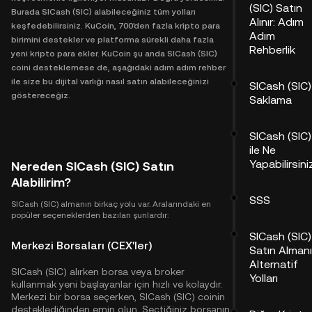
(SIC) Satın
Burada SICash (SIC) alabileceğiniz tüm yolları
Alınır: Adım
keşfedebilirsiniz. KuCoin, 700'den fazla kripto para
Adım
birimini destekler ve platforma sürekli daha fazla
Rehberlik
yeni kripto para ekler. KuCoin şu anda SICash (SIC)
coini desteklemese de, aşağıdaki adım adım rehber
ile size bu dijital varlığı nasıl satın alabileceğinizi
SICash (SIC)
göstereceğiz.
Saklama
SICash (SIC)
ile Ne
Yapabilirsini
Nereden SICash (SIC) Satın
Alabilirim?
SSS
SICash (SIC) almanın birkaç yolu var. Aralarındaki en
popüler seçeneklerden bazıları şunlardır:
SICash (SIC)
Merkezi Borsaları (CEX'ler)
Satın Alman
Alternatif
SICash (SIC) alırken borsa veya broker
Yolları
kullanmak yeni başlayanlar için hızlı ve kolaydır.
Merkezi bir borsa seçerken, SICash (SIC) coinin
desteklediğinden emin olun. Seçtiğiniz borsanın