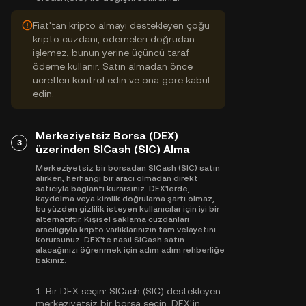
Fiat'tan kripto almayı destekleyen çoğu
kripto cüzdanı, ödemeleri doğrudan
işlemez, bunun yerine üçüncü taraf
ödeme kullanır. Satın almadan önce
ücretleri kontrol edin ve ona göre kabul
edin.
Merkeziyetsiz Borsa (DEX)
3
üzerinden SICash (SIC) Alma
Merkeziyetsiz bir borsadan SICash (SIC) satın
alırken, herhangi bir aracı olmadan direkt
satıcıyla bağlantı kurarsınız. DEX'lerde,
kaydolma veya kimlik doğrulama şartı olmaz,
bu yüzden gizlilik isteyen kullanıcılar için iyi bir
alternatiftir. Kişisel saklama cüzdanları
aracılığıyla kripto varlıklarınızın tam velayetini
korursunuz. DEX'te nasıl SICash satın
alacağınızı öğrenmek için adım adım rehberliğe
bakınız.
1.
Bir DEX seçin:
SICash (SIC) destekleyen
merkeziyetsiz bir borsa seçin. DEX'in