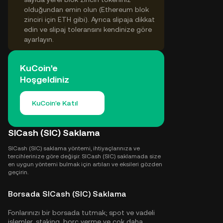
olduğundan emin olun (Ethereum blok
zinciri için ETH gibi). Ayrıca slipaja dikkat
edin ve slipaj toleransını kendinize göre
ayarlayın.
KuCoin'e
Hoşgeldiniz
KuCoin'e Katıl
SICash (SIC) Saklama
SICash (SIC) saklama yöntemi, ihtiyaçlarınıza ve
tercihlerinize göre değişir. SICash (SIC) saklamada size
en uygun yöntemi bulmak için artıları ve eksileri gözden
geçirin.
Borsada SICash (SIC) Saklama
Fonlarınızı bir borsada tutmak; spot ve vadeli
işlemler, staking, borç verme ve çok daha