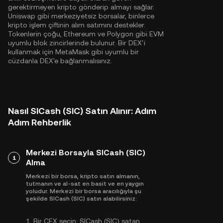
gerektirmeyen kripto gönderip almayı sağlar.
Uniswap gibi merkeziyetsiz borsalar, binlerce
kripto işlem çiftinin alım satımını destekler.
Tokenlerin çoğu,
Ethereum
ve
Polygon
gibi EVM
uyumlu blok zincirlerinde bulunur. Bir DEX'i
kullanmak için MetaMask gibi uyumlu bir
cüzdanla DEX'e bağlanmalısınız.
Nasıl SICash (SIC) Satın Alınır: Adım
Adım Rehberlik
Merkezi Borsayla SICash (SIC)
1
Alma
Merkezi bir borsa, kripto satın almanın,
tutmanın ve al-sat en basit ve en yaygın
yoludur. Merkezi bir borsa aracılığıyla şu
şekilde SICash (SIC) satın alabilirsiniz:
1.
Bir CEX seçin:
SICash (SIC) satan,