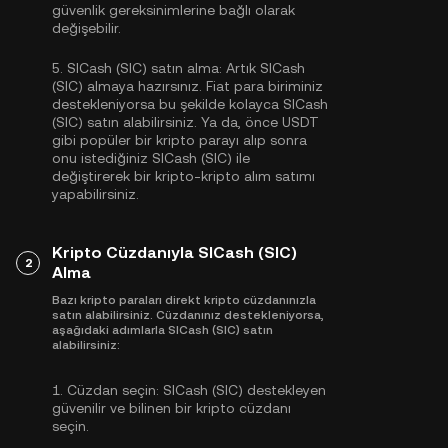
güvenlik gereksinimlerine bağlı olarak
değişebilir.
5.
SICash (SIC) satın alma:
Artık SICash
(SIC) almaya hazırsınız. Fiat para biriminiz
destekleniyorsa bu şekilde kolayca SICash
(SIC) satın alabilirsiniz. Ya da, önce
USDT
gibi popüler bir kripto parayı alıp sonra
onu istediğiniz SICash (SIC) ile
değiştirerek bir kripto-kripto alım satımı
yapabilirsiniz.
Kripto Cüzdanıyla SICash (SIC)
2
Alma
Bazı kripto paraları direkt kripto cüzdanınızla
satın alabilirsiniz. Cüzdanınız destekleniyorsa,
aşağıdaki adımlarla SICash (SIC) satın
alabilirsiniz:
1.
Cüzdan seçin:
SICash (SIC) destekleyen
güvenilir ve bilinen bir kripto cüzdanı
seçin.