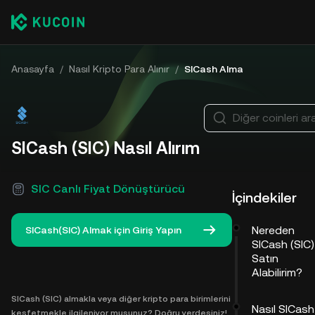
Anasayfa
/
Nasıl Kripto Para Alınır
/
SICash Alma
Diğer coinleri ar
SICash (SIC) Nasıl Alırım
SIC Canlı Fiyat Dönüştürücü
İçindekiler
Nereden
SICash(SIC) Almak için Giriş Yapın
SICash (SIC)
Satın
Alabilirim?
SICash (SIC) almakla veya diğer kripto para birimlerini
Nasıl SICash
keşfetmekle ilgileniyor musunuz? Doğru yerdesiniz!