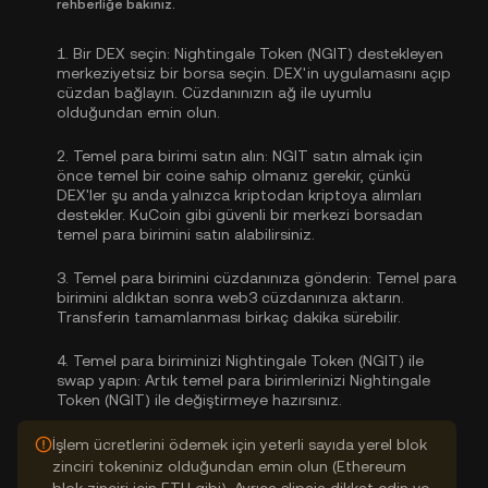
rehberliğe bakınız.
1.
Bir DEX seçin:
Nightingale Token (NGIT) destekleyen
merkeziyetsiz bir borsa seçin. DEX'in uygulamasını açıp
cüzdan bağlayın. Cüzdanınızın ağ ile uyumlu
olduğundan emin olun.
2.
Temel para birimi satın alın:
NGIT satın almak için
önce temel bir coine sahip olmanız gerekir, çünkü
DEX'ler şu anda yalnızca kriptodan kriptoya alımları
destekler. KuCoin gibi güvenli bir merkezi borsadan
temel para birimini satın alabilirsiniz
.
3.
Temel para birimini cüzdanınıza gönderin:
Temel para
birimini aldıktan sonra web3 cüzdanınıza aktarın.
Transferin tamamlanması birkaç dakika sürebilir.
4.
Temel para biriminizi Nightingale Token (NGIT) ile
swap yapın:
Artık temel para birimlerinizi Nightingale
Token (NGIT) ile değiştirmeye hazırsınız.
İşlem ücretlerini ödemek için yeterli sayıda yerel blok
zinciri tokeniniz olduğundan emin olun (Ethereum