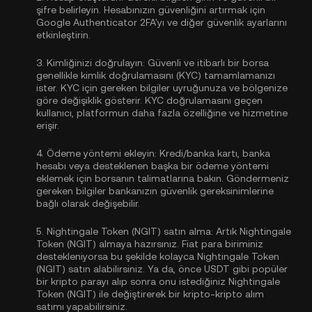
şifre belirleyin. Hesabınızın güvenliğini artırmak için
Google Authenticator 2FA'yı
ve diğer güvenlik ayarlarını
etkinleştirin.
3.
Kimliğinizi doğrulayın:
Güvenli ve itibarlı bir borsa
genellikle
kimlik doğrulamasını (KYC)
tamamlamanızı
ister. KYC için gereken bilgiler uyruğunuza ve bölgenize
göre değişiklik gösterir. KYC doğrulamasını geçen
kullanıcı, platformun daha fazla özelliğine ve hizmetine
erişir.
4.
Ödeme yöntemi ekleyin:
Kredi/banka kartı, banka
hesabı veya desteklenen başka bir ödeme yöntemi
eklemek için borsanın talimatlarına bakın. Göndermeniz
gereken bilgiler bankanızın güvenlik gereksinimlerine
bağlı olarak değişebilir.
5.
Nightingale Token (NGIT) satın alma:
Artık Nightingale
Token (NGIT) almaya hazırsınız. Fiat para biriminiz
destekleniyorsa bu şekilde kolayca Nightingale Token
(NGIT) satın alabilirsiniz. Ya da, önce
USDT
gibi popüler
bir kripto parayı alıp sonra onu istediğiniz Nightingale
Token (NGIT) ile değiştirerek bir kripto-kripto alım
satımı yapabilirsiniz.