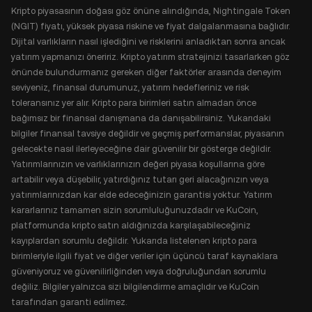
Kripto piyasasının doğası göz önüne alındığında, Nightingale Token
(NGIT) fiyatı, yüksek piyasa riskine ve fiyat dalgalanmasına bağlıdır.
Dijital varlıkların nasıl işlediğini ve risklerini anladıktan sonra ancak
yatırım yapmanızı öneririz. Kripto yatırım stratejinizi tasarlarken göz
önünde bulundurmanız gereken diğer faktörler arasında deneyim
seviyeniz, finansal durumunuz, yatırım hedefleriniz ve risk
toleransınız yer alır. Kripto para birimleri satın almadan önce
bağımsız bir finansal danışmana da danışabilirsiniz. Yukarıdaki
bilgiler finansal tavsiye değildir ve geçmiş performanslar, piyasanın
gelecekte nasıl ilerleyeceğine dair güvenilir bir gösterge değildir.
Yatırımlarınızın ve varlıklarınızın değeri piyasa koşullarına göre
artabilir veya düşebilir, yatırdığınız tutarı geri alacağınızın veya
yatırımlarınızdan kar elde edeceğinizin garantisi yoktur. Yatırım
kararlarınız tamamen sizin sorumluluğunuzdadır ve KuCoin,
platformunda kripto satın aldığınızda karşılaşabileceğiniz
kayıplardan sorumlu değildir. Yukarıda listelenen kripto para
birimleriyle ilgili fiyat ve diğer veriler için üçüncü taraf kaynaklara
güveniyoruz ve güvenilirliğinden veya doğruluğundan sorumlu
değiliz. Bilgiler yalnızca sizi bilgilendirme amaçlıdır ve KuCoin
tarafından garanti edilmez.