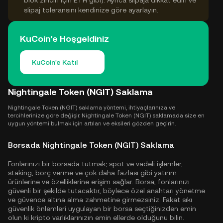
blok zinciri için ETH gibi). Ayrıca slipaja dikkat edin ve
slipaj toleransını kendinize göre ayarlayın.
KuCoin'e Hoşgeldiniz
KuCoin'e Katıl
Nightingale Token (NGIT) Saklama
Nightingale Token (NGIT) saklama yöntemi, ihtiyaçlarınıza ve
tercihlerinize göre değişir. Nightingale Token (NGIT) saklamada size en
uygun yöntemi bulmak için artıları ve eksileri gözden geçirin.
Borsada Nightingale Token (NGIT) Saklama
Fonlarınızı bir borsada tutmak; spot ve vadeli işlemler,
staking, borç verme ve çok daha fazlası gibi yatırım
ürünlerine ve özelliklerine erişim sağlar. Borsa, fonlarınızı
güvenli bir şekilde tutacaktır, böylece özel anahtarı yönetme
ve güvence altına alma zahmetine girmezsiniz. Fakat sıkı
güvenlik önlemleri uygulayan bir borsa seçtiğinizden emin
olun ki kripto varlıklarınızın emin ellerde olduğunu bilin.