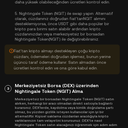
daha yüksek olabileceğinden ücretleri kontrol edin.
5.
Nightingale Token (NGIT) ile swap yapın:
Alternatif
olarak, cüzdanınız doğrudan fiat'tanNGIT alımını
desteklemiyorsa, önce USDT gibi daha popüler bir
kripto para birimi satın alabilir ardından kripto
cüzdanınızdan veya merkeziyetsiz bir borsadan
Nightingale Token(NGIT) ile değiştirebilirsiniz.
Fiat'tan kripto almayı destekleyen çoğu kripto
cüzdanı, ödemeleri doğrudan işlemez, bunun yerine
üçüncü taraf ödeme kullanır. Satın almadan önce
ücretleri kontrol edin ve ona göre kabul edin.
Merkeziyetsiz Borsa (DEX) üzerinden
3
Nightingale Token (NGIT) Alma
Merkeziyetsiz bir borsadan Nightingale Token (NGIT) satın
alırken, herhangi bir aracı olmadan direkt satıcıyla bağlantı
kurarsınız. DEX'lerde, kaydolma veya kimlik doğrulama şartı
olmaz, bu yüzden gizlilik isteyen kullanıcılar için iyi bir
alternatiftir. Kişisel saklama cüzdanları aracılığıyla kripto
varlıklarınızın tam velayetini korursunuz. DEX'te nasıl
Nightingale Token satın alacağınızı öğrenmek için adım adım