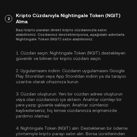
Kripto Cüzdanıyla Nightingale Token (NGIT)
2
Alma
Bazı kripto paraları direkt kripto cüzdanınızla satın
alabilirsiniz. Cüzdanınız destekleniyorsa, aşağıdaki adımlarla
Nightingale Token (NGIT) satın alabilirsiniz:
1.
Cüzdan seçin:
Nightingale Token (NGIT) destekleyen
güvenilir ve bilinen bir kripto cüzdanı seçin.
2.
Uygulamasını indirin:
Cüzdanın uygulamasını Google
Play Store'dan veya App Store'dan indirin ya da tarayıcı
uzantısı olarak cihazınıza kurun.
3.
Cüzdan oluşturun:
Yeni bir cüzdan adresi oluşturun
veya olan cüzdanınızı içe aktarın. Anahtar cümleyi bir
yere yazıp güvenle saklayın. Anahtar cümlenizi
kaybederseniz, hiç kimse cüzdanınıza erişmenizde
yardımcı olamaz.
4.
Nightingale Token (NGIT) alın:
Desteklenen bir ödeme
yöntemiyle kripto parayı satın alın. Borsa ücretlerinden