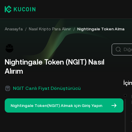
Anasayfa
/
Nasıl Kripto Para Alınır
/
Nightingale Token Alma
Diğe
Nightingale Token (NGIT) Nasıl
Alırım
İçi
NGIT Canlı Fiyat Dönüştürücü
Nightingale Token(NGIT) Almak için Giriş Yapın