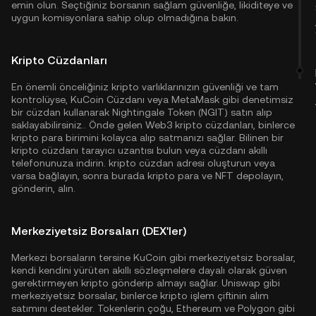
emin olun. Seçtiğiniz borsanın sağlam güvenliğe, likiditeye ve
uygun komisyonlara sahip olup olmadığına bakın.
Kripto Cüzdanları
En önemli önceliğiniz kripto varlıklarınızın güvenliği ve tam
kontrolüyse,
KuCoin Cüzdanı
veya MetaMask gibi denetimsiz
bir cüzdan kullanarak Nightingale Token (NGIT) satın alıp
saklayabilirsiniz.. Önde gelen Web3 kripto cüzdanları, binlerce
kripto para birimini kolayca alıp satmanızı sağlar. Bilinen bir
kripto cüzdanı tarayıcı uzantısı bulun veya cüzdanı akıllı
telefonunuza indirin. kripto cüzdan adresi oluşturun veya
varsa bağlayın, sonra burada kripto para ve NFT depolayın,
gönderin, alın.
Merkeziyetsiz Borsaları (DEX'ler)
Merkezi borsaların tersine KuCoin gibi merkeziyetsiz borsalar,
kendi kendini yürüten akıllı sözleşmelere dayalı olarak güven
gerektirmeyen kripto gönderip almayı sağlar. Uniswap gibi
merkeziyetsiz borsalar, binlerce kripto işlem çiftinin alım
satımını destekler. Tokenlerin çoğu,
Ethereum
ve
Polygon
gibi