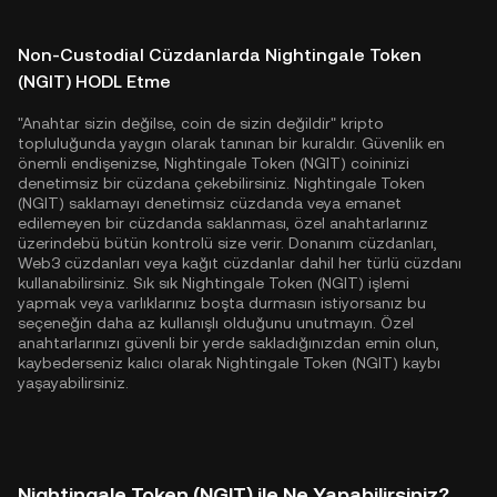
Non-Custodial Cüzdanlarda Nightingale Token
(NGIT) HODL Etme
"Anahtar sizin değilse, coin de sizin değildir" kripto
topluluğunda yaygın olarak tanınan bir kuraldır. Güvenlik en
önemli endişenizse, Nightingale Token (NGIT) coininizi
denetimsiz bir cüzdana çekebilirsiniz. Nightingale Token
(NGIT) saklamayı denetimsiz cüzdanda veya emanet
edilemeyen bir cüzdanda saklanması, özel anahtarlarınız
üzerindebü bütün kontrolü size verir. Donanım cüzdanları,
Web3 cüzdanları veya kağıt cüzdanlar dahil her türlü cüzdanı
kullanabilirsiniz. Sık sık Nightingale Token (NGIT) işlemi
yapmak veya varlıklarınız boşta durmasın istiyorsanız bu
seçeneğin daha az kullanışlı olduğunu unutmayın. Özel
anahtarlarınızı güvenli bir yerde sakladığınızdan emin olun,
kaybederseniz kalıcı olarak Nightingale Token (NGIT) kaybı
yaşayabilirsiniz.
Nightingale Token (NGIT) ile Ne Yapabilirsiniz?