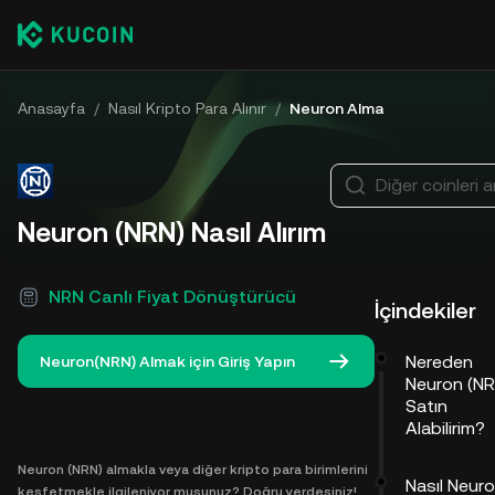
Anasayfa
/
Nasıl Kripto Para Alınır
/
Neuron Alma
Diğer coinleri a
Neuron (NRN) Nasıl Alırım
NRN Canlı Fiyat Dönüştürücü
İçindekiler
Nereden
Neuron(NRN) Almak için Giriş Yapın
Neuron (NR
Satın
Alabilirim?
Neuron (NRN) almakla veya diğer kripto para birimlerini
Nasıl Neur
keşfetmekle ilgileniyor musunuz? Doğru yerdesiniz!