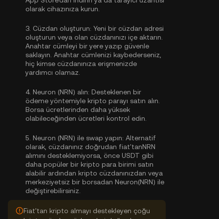
App Store'dan indirin ya da tarayıcı uzantısı
olarak cihazınıza kurun.
3.
Cüzdan oluşturun:
Yeni bir cüzdan adresi
oluşturun veya olan cüzdanınızı içe aktarın.
Anahtar cümleyi bir yere yazıp güvenle
saklayın. Anahtar cümlenizi kaybederseniz,
hiç kimse cüzdanınıza erişmenizde
yardımcı olamaz.
4.
Neuron (NRN) alın:
Desteklenen bir
ödeme yöntemiyle kripto parayı satın alın.
Borsa ücretlerinden daha yüksek
olabileceğinden ücretleri kontrol edin.
5.
Neuron (NRN) ile swap yapın:
Alternatif
olarak, cüzdanınız doğrudan fiat'tanNRN
alımını desteklemiyorsa, önce USDT gibi
daha popüler bir kripto para birimi satın
alabilir ardından kripto cüzdanınızdan veya
merkeziyetsiz bir borsadan Neuron(NRN) ile
değiştirebilirsiniz.
Fiat'tan kripto almayı destekleyen çoğu