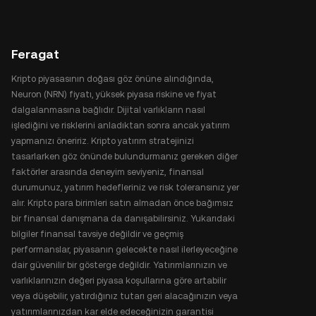
Feragat
Kripto piyasasının doğası göz önüne alındığında,
Neuron (NRN) fiyatı, yüksek piyasa riskine ve fiyat
dalgalanmasına bağlıdır. Dijital varlıkların nasıl
işlediğini ve risklerini anladıktan sonra ancak yatırım
yapmanızı öneririz. Kripto yatırım stratejinizi
tasarlarken göz önünde bulundurmanız gereken diğer
faktörler arasında deneyim seviyeniz, finansal
durumunuz, yatırım hedefleriniz ve risk toleransınız yer
alır. Kripto para birimleri satın almadan önce bağımsız
bir finansal danışmana da danışabilirsiniz. Yukarıdaki
bilgiler finansal tavsiye değildir ve geçmiş
performanslar, piyasanın gelecekte nasıl ilerleyeceğine
dair güvenilir bir gösterge değildir. Yatırımlarınızın ve
varlıklarınızın değeri piyasa koşullarına göre artabilir
veya düşebilir, yatırdığınız tutarı geri alacağınızın veya
yatırımlarınızdan kar elde edeceğinizin garantisi