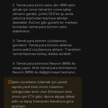
2.
Temel para birimi satın alın:
NRN satın
almak için önce temel bir coine sahip
olmanız gerekir, çünkü DEX'ler şu anda
yalnızca kriptodan kriptoya alımları
destekler. KuCoin gibi güvenli bir merkezi
borsadan
temel para birimini satın
alabilirsiniz
.
3.
Temel para birimini cüzdanınıza
gönderin:
Temel para birimini aldıktan
sonra web3 cüzdanınıza aktarın. Transferin
tamamlanması birkaç dakika sürebilir.
4.
Temel para biriminizi Neuron (NRN) ile
swap yapın:
Artık temel para birimlerinizi
Neuron (NRN) ile değiştirmeye hazırsınız.
İşlem ücretlerini ödemek için yeterli
sayıda yerel blok zinciri tokeniniz
olduğundan emin olun (Ethereum blok
zinciri için ETH gibi). Ayrıca slipaja dikkat
edin ve slipaj toleransını kendinize göre
ayarlayın.