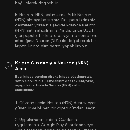
bağlı olarak değişebilir.
5.
Neuron (NRN) satın alma:
Artık Neuron
(NRN) almaya hazırsınız. Fiat para biriminiz
destekleniyorsa bu şekilde kolayca Neuron
(NRN) satın alabilirsiniz. Ya da, önce
USDT
gibi popüler bir kripto parayı alıp sonra onu
istediğiniz Neuron (NRN) ile değiştirerek bir
kripto-kripto alım satımı yapabilirsiniz.
Kripto Cüzdanıyla Neuron (NRN)
2
Alma
Bazı kripto paraları direkt kripto cüzdanınızla
satın alabilirsiniz. Cüzdanınız destekleniyorsa,
aşağıdaki adımlarla Neuron (NRN) satın
alabilirsiniz:
1.
Cüzdan seçin:
Neuron (NRN) destekleyen
güvenilir ve bilinen bir kripto cüzdanı seçin.
2.
Uygulamasını indirin:
Cüzdanın
uygulamasını Google Play Store'dan veya