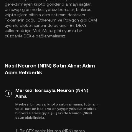
gerektirmeyen kripto gönderip almayı sağlar.
Uniswap gibi merkeziyetsiz borsalar, binlerce
kripto işlem çiftinin alım satımını destekler.
Tokenlerin çoğu,
Ethereum
ve
Polygon
gibi EVM
uyumlu blok zincirlerinde bulunur. Bir DEX'i
kullanmak için MetaMask gibi uyumlu bir
cüzdanla DEX'e bağlanmalısınız.
Nasıl Neuron (NRN) Satın Alınır: Adım
Adım Rehberlik
Merkezi Borsayla Neuron (NRN)
1
Alma
Merkezi bir borsa, kripto satın almanın, tutmanın
ve al-sat en basit ve en yaygın yoludur. Merkezi
bir borsa aracılığıyla şu şekilde Neuron (NRN)
satın alabilirsiniz:
1.
Bir CEX seçin:
Neuron (NRN) satan,