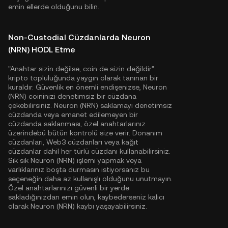
emin ellerde olduğunu bilin.
Non-Custodial Cüzdanlarda Neuron
(NRN) HODL Etme
"Anahtar sizin değilse, coin de sizin değildir"
kripto topluluğunda yaygın olarak tanınan bir
kuraldır. Güvenlik en önemli endişenizse, Neuron
(NRN) coininizi denetimsiz bir cüzdana
çekebilirsiniz. Neuron (NRN) saklamayı denetimsiz
cüzdanda veya emanet edilemeyen bir
cüzdanda saklanması, özel anahtarlarınız
üzerindebü bütün kontrolü size verir. Donanım
cüzdanları, Web3 cüzdanları veya kağıt
cüzdanlar dahil her türlü cüzdanı kullanabilirsiniz.
Sık sık Neuron (NRN) işlemi yapmak veya
varlıklarınız boşta durmasın istiyorsanız bu
seçeneğin daha az kullanışlı olduğunu unutmayın.
Özel anahtarlarınızı güvenli bir yerde
sakladığınızdan emin olun, kaybederseniz kalıcı
olarak Neuron (NRN) kaybı yaşayabilirsiniz.