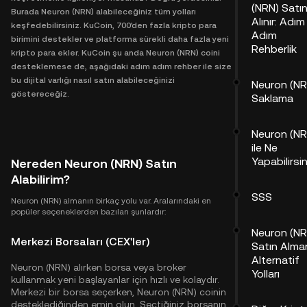
(NRN) Satı
Burada Neuron (NRN) alabileceğiniz tüm yolları
Alınır: Adım
keşfedebilirsiniz. KuCoin, 700'den fazla kripto para
Adım
birimini destekler ve platforma sürekli daha fazla yeni
Rehberlik
kripto para ekler. KuCoin şu anda Neuron (NRN) coini
desteklemese de, aşağıdaki adım adım rehber ile size
bu dijital varlığı nasıl satın alabileceğinizi
Neuron (NR
göstereceğiz.
Saklama
Neuron (NR
ile Ne
Yapabilirsi
Nereden Neuron (NRN) Satın
Alabilirim?
SSS
Neuron (NRN) almanın birkaç yolu var. Aralarındaki en
popüler seçeneklerden bazıları şunlardır:
Neuron (NR
Merkezi Borsaları (CEX'ler)
Satın Alma
Alternatif
Neuron (NRN) alırken borsa veya broker
Yolları
kullanmak yeni başlayanlar için hızlı ve kolaydır.
Merkezi bir borsa seçerken, Neuron (NRN) coinin
desteklediğinden emin olun. Seçtiğiniz borsanın