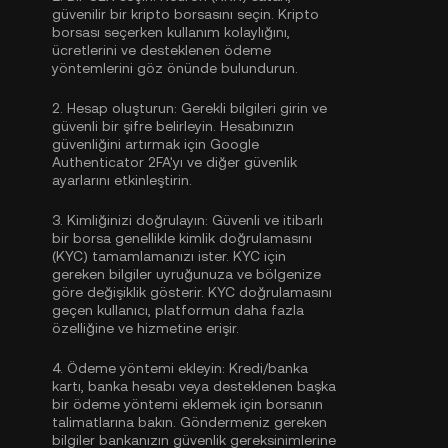
güvenilir bir kripto borsasını seçin. Kripto
borsası seçerken kullanım kolaylığını,
ücretlerini ve desteklenen ödeme
yöntemlerini göz önünde bulundurun.
2.
Hesap oluşturun:
Gerekli bilgileri girin ve
güvenli bir şifre belirleyin. Hesabınızın
güvenliğini artırmak için
Google
Authenticator 2FA'yı
ve diğer güvenlik
ayarlarını etkinleştirin.
3.
Kimliğinizi doğrulayın:
Güvenli ve itibarlı
bir borsa genellikle
kimlik doğrulamasını
(KYC)
tamamlamanızı ister. KYC için
gereken bilgiler uyruğunuza ve bölgenize
göre değişiklik gösterir. KYC doğrulamasını
geçen kullanıcı, platformun daha fazla
özelliğine ve hizmetine erişir.
4.
Ödeme yöntemi ekleyin:
Kredi/banka
kartı, banka hesabı veya desteklenen başka
bir ödeme yöntemi eklemek için borsanın
talimatlarına bakın. Göndermeniz gereken
bilgiler bankanızın güvenlik gereksinimlerine