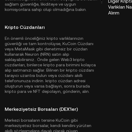
Diğer Kript
sağlam güvenliğe, likiditeye ve uygun
Varlıkları Na
komisyonlara sahip olup olmadığına bakın.
Alırım
Kripto Cüzdanları
En önemli önceliğiniz kripto varlıklarınızın
güvenliği ve tam kontrolüyse,
KuCoin Cüzdanı
veya MetaMask gibi denetimsiz bir cüzdan
kullanarak Neuron (NRN) satın alıp
saklayabilirsiniz.. Önde gelen Web3 kripto
cüzdanları, binlerce kripto para birimini kolayca
alıp satmanızı sağlar. Bilinen bir kripto cüzdanı
tarayıcı uzantısı bulun veya cüzdanı akıllı
telefonunuza indirin. kripto cüzdan adresi
oluşturun veya varsa bağlayın, sonra burada
kripto para ve NFT depolayın, gönderin, alın.
Merkeziyetsiz Borsaları (DEX'ler)
Merkezi borsaların tersine KuCoin gibi
merkeziyetsiz borsalar, kendi kendini yürüten
akıllı sözleşmelere dayalı olarak güven