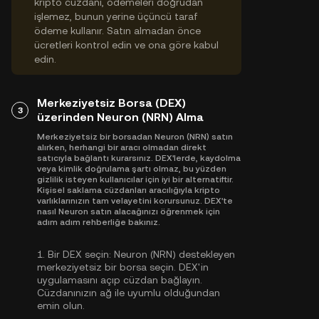
kripto cüzdanı, ödemeleri doğrudan
işlemez, bunun yerine üçüncü taraf
ödeme kullanır. Satın almadan önce
ücretleri kontrol edin ve ona göre kabul
edin.
Merkeziyetsiz Borsa (DEX)
3
üzerinden Neuron (NRN) Alma
Merkeziyetsiz bir borsadan Neuron (NRN) satın
alırken, herhangi bir aracı olmadan direkt
satıcıyla bağlantı kurarsınız. DEX'lerde, kaydolma
veya kimlik doğrulama şartı olmaz, bu yüzden
gizlilik isteyen kullanıcılar için iyi bir alternatiftir.
Kişisel saklama cüzdanları aracılığıyla kripto
varlıklarınızın tam velayetini korursunuz. DEX'te
nasıl Neuron satın alacağınızı öğrenmek için
adım adım rehberliğe bakınız.
1.
Bir DEX seçin:
Neuron (NRN) destekleyen
merkeziyetsiz bir borsa seçin. DEX'in
uygulamasını açıp cüzdan bağlayın.
Cüzdanınızın ağ ile uyumlu olduğundan
emin olun.