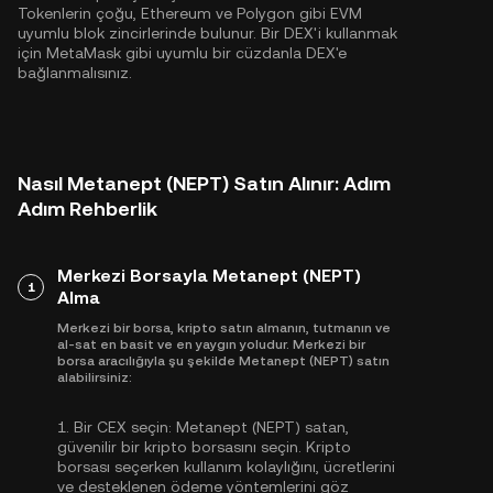
Tokenlerin çoğu,
Ethereum
ve
Polygon
gibi EVM
uyumlu blok zincirlerinde bulunur. Bir DEX'i kullanmak
için MetaMask gibi uyumlu bir cüzdanla DEX'e
bağlanmalısınız.
Nasıl Metanept (NEPT) Satın Alınır: Adım
Adım Rehberlik
Merkezi Borsayla Metanept (NEPT)
1
Alma
Merkezi bir borsa, kripto satın almanın, tutmanın ve
al-sat en basit ve en yaygın yoludur. Merkezi bir
borsa aracılığıyla şu şekilde Metanept (NEPT) satın
alabilirsiniz:
1.
Bir CEX seçin:
Metanept (NEPT) satan,
güvenilir bir kripto borsasını seçin. Kripto
borsası seçerken kullanım kolaylığını, ücretlerini
ve desteklenen ödeme yöntemlerini göz