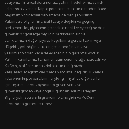
seviyeniz, finansal durumunuz, yatırım hedefleriniz ve risk
toleransınız yer alır. Kripto para birimleri satın almadan önce
bağımsız bir finansal danışmana da danışabilirsiniz.
Yukarıdaki bilgiler finansal tavsiye değildir ve geçmiş
performanslar, piyasanın gelecekte nasıl ilerleyeceğine dair
güvenilir bir gösterge değildir. Yatırımlarınızın ve
varlıklarınızın değeri piyasa koşullarına göre artabilir veya
düşebilir, yatırdığınız tutarı geri alacağınızın veya
yatırımlarınızdan kar elde edeceğinizin garantisi yoktur.
Yatırım kararlarınız tamamen sizin sorumluluğunuzdadır ve
KuCoin, platformunda kripto satın aldığınızda
karşılaşabileceğiniz kayıplardan sorumlu değildir. Yukarıda
listelenen kripto para birimleriyle ilgili fiyat ve diğer veriler
için üçüncü taraf kaynaklara güveniyoruz ve
güvenilirliğinden veya doğruluğundan sorumlu değiliz.
Bilgiler yalnızca sizi bilgilendirme amaçlıdır ve KuCoin
tarafından garanti edilmez.