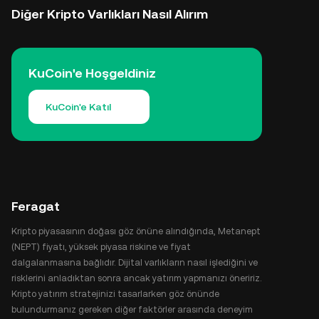
Diğer Kripto Varlıkları Nasıl Alırım
KuCoin'e Hoşgeldiniz
KuCoin'e Katıl
Feragat
Kripto piyasasının doğası göz önüne alındığında, Metanept
(NEPT) fiyatı, yüksek piyasa riskine ve fiyat
dalgalanmasına bağlıdır. Dijital varlıkların nasıl işlediğini ve
risklerini anladıktan sonra ancak yatırım yapmanızı öneririz.
Kripto yatırım stratejinizi tasarlarken göz önünde
bulundurmanız gereken diğer faktörler arasında deneyim