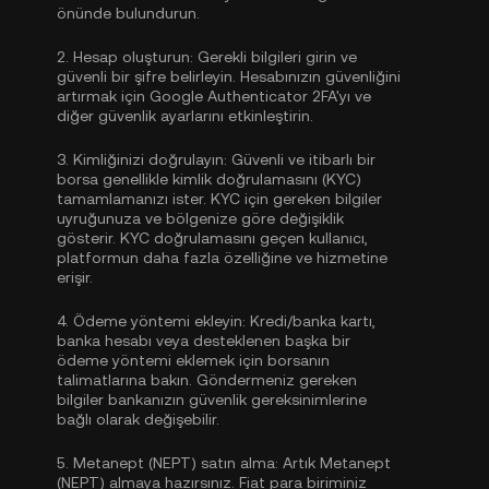
önünde bulundurun.
2.
Hesap oluşturun:
Gerekli bilgileri girin ve
güvenli bir şifre belirleyin. Hesabınızın güvenliğini
artırmak için
Google Authenticator 2FA'yı
ve
diğer güvenlik ayarlarını etkinleştirin.
3.
Kimliğinizi doğrulayın:
Güvenli ve itibarlı bir
borsa genellikle
kimlik doğrulamasını (KYC)
tamamlamanızı ister. KYC için gereken bilgiler
uyruğunuza ve bölgenize göre değişiklik
gösterir. KYC doğrulamasını geçen kullanıcı,
platformun daha fazla özelliğine ve hizmetine
erişir.
4.
Ödeme yöntemi ekleyin:
Kredi/banka kartı,
banka hesabı veya desteklenen başka bir
ödeme yöntemi eklemek için borsanın
talimatlarına bakın. Göndermeniz gereken
bilgiler bankanızın güvenlik gereksinimlerine
bağlı olarak değişebilir.
5.
Metanept (NEPT) satın alma:
Artık Metanept
(NEPT) almaya hazırsınız. Fiat para biriminiz