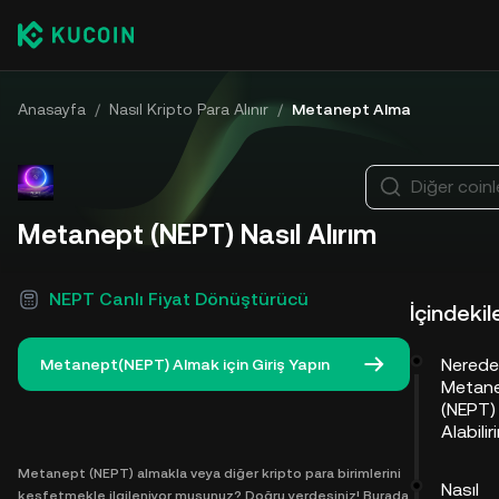
Anasayfa
/
Nasıl Kripto Para Alınır
/
Metanept Alma
Diğer coinl
Metanept (NEPT) Nasıl Alırım
NEPT Canlı Fiyat Dönüştürücü
İçindekil
Nered
Metanept(NEPT) Almak için Giriş Yapın
Metan
(NEPT)
Alabili
Metanept (NEPT) almakla veya diğer kripto para birimlerini
Nasıl
keşfetmekle ilgileniyor musunuz? Doğru yerdesiniz! Burada