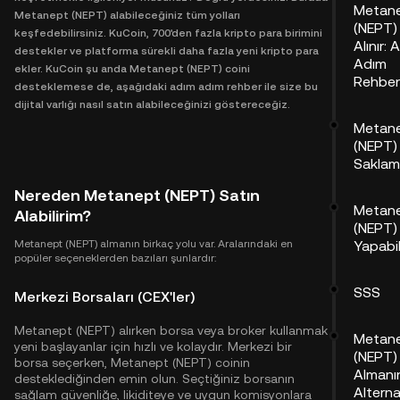
Metan
Metanept (NEPT) alabileceğiniz tüm yolları
(NEPT)
keşfedebilirsiniz. KuCoin, 700'den fazla kripto para birimini
Alınır: 
destekler ve platforma sürekli daha fazla yeni kripto para
Adım
ekler. KuCoin şu anda Metanept (NEPT) coini
Rehberl
desteklemese de, aşağıdaki adım adım rehber ile size bu
dijital varlığı nasıl satın alabileceğinizi göstereceğiz.
Metan
(NEPT)
Sakla
Nereden Metanept (NEPT) Satın
Metan
Alabilirim?
(NEPT) 
Metanept (NEPT) almanın birkaç yolu var. Aralarındaki en
Yapabil
popüler seçeneklerden bazıları şunlardır:
SSS
Merkezi Borsaları (CEX'ler)
Metanept (NEPT) alırken borsa veya broker kullanmak
Metan
yeni başlayanlar için hızlı ve kolaydır. Merkezi bir
(NEPT)
borsa seçerken, Metanept (NEPT) coinin
Almanı
desteklediğinden emin olun. Seçtiğiniz borsanın
Alterna
sağlam güvenliğe, likiditeye ve uygun komisyonlara