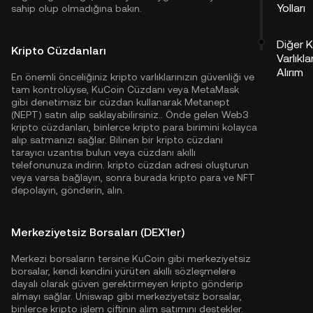
Yolları
sahip olup olmadığına bakın.
Diğer K
Kripto Cüzdanları
Varlıkla
Alırım
En önemli önceliğiniz kripto varlıklarınızın güvenliği ve
tam kontrolüyse,
KuCoin Cüzdanı
veya MetaMask
gibi denetimsiz bir cüzdan kullanarak Metanept
(NEPT) satın alıp saklayabilirsiniz.. Önde gelen Web3
kripto cüzdanları, binlerce kripto para birimini kolayca
alıp satmanızı sağlar. Bilinen bir kripto cüzdanı
tarayıcı uzantısı bulun veya cüzdanı akıllı
telefonunuza indirin. kripto cüzdan adresi oluşturun
veya varsa bağlayın, sonra burada kripto para ve NFT
depolayın, gönderin, alın.
Merkeziyetsiz Borsaları (DEX'ler)
Merkezi borsaların tersine KuCoin gibi merkeziyetsiz
borsalar, kendi kendini yürüten akıllı sözleşmelere
dayalı olarak güven gerektirmeyen kripto gönderip
almayı sağlar. Uniswap gibi merkeziyetsiz borsalar,
binlerce kripto işlem çiftinin alım satımını destekler.