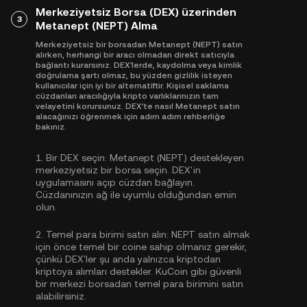
Merkeziyetsiz Borsa (DEX) üzerinden
3
Metanept (NEPT) Alma
Merkeziyetsiz bir borsadan Metanept (NEPT) satın
alırken, herhangi bir aracı olmadan direkt satıcıyla
bağlantı kurarsınız. DEX'lerde, kaydolma veya kimlik
doğrulama şartı olmaz, bu yüzden gizlilik isteyen
kullanıcılar için iyi bir alternatiftir. Kişisel saklama
cüzdanları aracılığıyla kripto varlıklarınızın tam
velayetini korursunuz. DEX'te nasıl Metanept satın
alacağınızı öğrenmek için adım adım rehberliğe
bakınız.
1.
Bir DEX seçin:
Metanept (NEPT) destekleyen
merkeziyetsiz bir borsa seçin. DEX'in
uygulamasını açıp cüzdan bağlayın.
Cüzdanınızın ağ ile uyumlu olduğundan emin
olun.
2.
Temel para birimi satın alın:
NEPT satın almak
için önce temel bir coine sahip olmanız gerekir,
çünkü DEX'ler şu anda yalnızca kriptodan
kriptoya alımları destekler. KuCoin gibi güvenli
bir merkezi borsadan
temel para birimini satın
alabilirsiniz
.