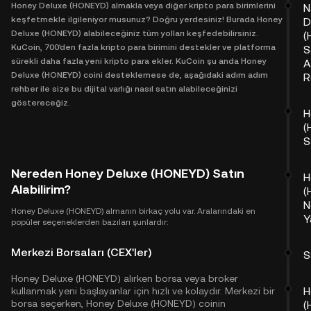
Honey Deluxe (HONEYD) almakla veya diğer kripto para birimlerini
N
keşfetmekle ilgileniyor musunuz? Doğru yerdesiniz! Burada Honey
D
Deluxe (HONEYD) alabileceğiniz tüm yolları keşfedebilirsiniz.
(
KuCoin, 700'den fazla kripto para birimini destekler ve platforma
S
sürekli daha fazla yeni kripto para ekler. KuCoin şu anda Honey
A
Deluxe (HONEYD) coini desteklemese de, aşağıdaki adım adım
R
rehber ile size bu dijital varlığı nasıl satın alabileceğinizi
göstereceğiz.
H
(
S
Nereden Honey Deluxe (HONEYD) Satın
H
Alabilirim?
(
N
Honey Deluxe (HONEYD) almanın birkaç yolu var. Aralarındaki en
Y
popüler seçeneklerden bazıları şunlardır:
Merkezi Borsaları (CEX'ler)
S
Honey Deluxe (HONEYD) alırken borsa veya broker
H
kullanmak yeni başlayanlar için hızlı ve kolaydır. Merkezi bir
borsa seçerken, Honey Deluxe (HONEYD) coinin
(