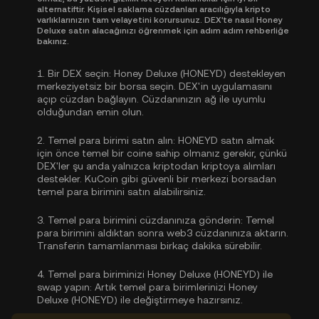
alternatiftir. Kişisel saklama cüzdanları aracılığıyla kripto
varlıklarınızın tam velayetini korursunuz. DEX'te nasıl Honey
Deluxe satın alacağınızı öğrenmek için adım adım rehberliğe
bakınız.
1.
Bir DEX seçin:
Honey Deluxe (HONEYD) destekleyen
merkeziyetsiz bir borsa seçin. DEX'in uygulamasını
açıp cüzdan bağlayın. Cüzdanınızın ağ ile uyumlu
olduğundan emin olun.
2.
Temel para birimi satın alın:
HONEYD satın almak
için önce temel bir coine sahip olmanız gerekir, çünkü
DEX'ler şu anda yalnızca kriptodan kriptoya alımları
destekler. KuCoin gibi güvenli bir merkezi borsadan
temel para birimini satın alabilirsiniz
.
3.
Temel para birimini cüzdanınıza gönderin:
Temel
para birimini aldıktan sonra web3 cüzdanınıza aktarın.
Transferin tamamlanması birkaç dakika sürebilir.
4.
Temel para biriminizi Honey Deluxe (HONEYD) ile
swap yapın:
Artık temel para birimlerinizi Honey
Deluxe (HONEYD) ile değiştirmeye hazırsınız.