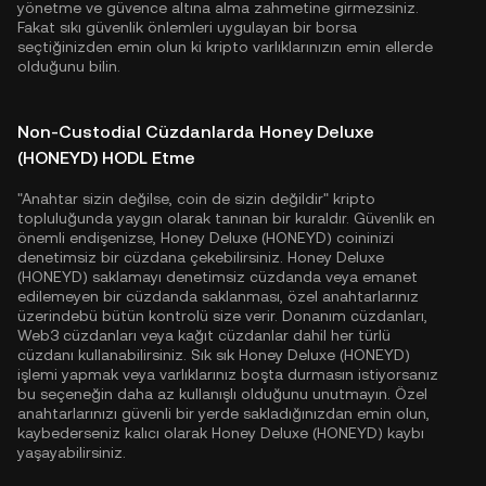
yönetme ve güvence altına alma zahmetine girmezsiniz.
Fakat sıkı güvenlik önlemleri uygulayan bir borsa
seçtiğinizden emin olun ki kripto varlıklarınızın emin ellerde
olduğunu bilin.
Non-Custodial Cüzdanlarda Honey Deluxe
(HONEYD) HODL Etme
"Anahtar sizin değilse, coin de sizin değildir" kripto
topluluğunda yaygın olarak tanınan bir kuraldır. Güvenlik en
önemli endişenizse, Honey Deluxe (HONEYD) coininizi
denetimsiz bir cüzdana çekebilirsiniz. Honey Deluxe
(HONEYD) saklamayı denetimsiz cüzdanda veya emanet
edilemeyen bir cüzdanda saklanması, özel anahtarlarınız
üzerindebü bütün kontrolü size verir. Donanım cüzdanları,
Web3 cüzdanları veya kağıt cüzdanlar dahil her türlü
cüzdanı kullanabilirsiniz. Sık sık Honey Deluxe (HONEYD)
işlemi yapmak veya varlıklarınız boşta durmasın istiyorsanız
bu seçeneğin daha az kullanışlı olduğunu unutmayın. Özel
anahtarlarınızı güvenli bir yerde sakladığınızdan emin olun,
kaybederseniz kalıcı olarak Honey Deluxe (HONEYD) kaybı
yaşayabilirsiniz.