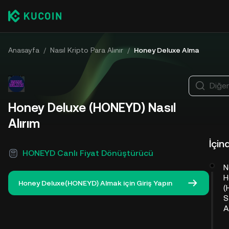
Anasayfa
/
Nasıl Kripto Para Alınır
/
Honey Deluxe Alma
Diğer
Honey Deluxe (HONEYD) Nasıl
Alırım
İçin
HONEYD Canlı Fiyat Dönüştürücü
N
H
Honey Deluxe(HONEYD) Almak için Giriş Yapın
(
S
A