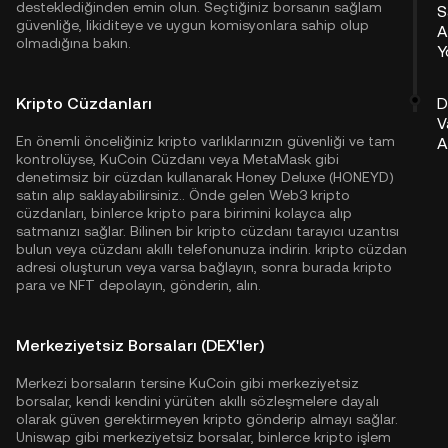
desteklediğinden emin olun. Seçtiğiniz borsanın sağlam
S
güvenliğe, likiditeye ve uygun komisyonlara sahip olup
A
olmadığına bakın.
Y
Kripto Cüzdanları
D
V
En önemli önceliğiniz kripto varlıklarınızın güvenliği ve tam
A
kontrolüyse,
KuCoin Cüzdanı
veya MetaMask gibi
denetimsiz bir cüzdan kullanarak Honey Deluxe (HONEYD)
satın alıp saklayabilirsiniz.. Önde gelen Web3 kripto
cüzdanları, binlerce kripto para birimini kolayca alıp
satmanızı sağlar. Bilinen bir kripto cüzdanı tarayıcı uzantısı
bulun veya cüzdanı akıllı telefonunuza indirin. kripto cüzdan
adresi oluşturun veya varsa bağlayın, sonra burada kripto
para ve NFT depolayın, gönderin, alın.
Merkeziyetsiz Borsaları (DEX'ler)
Merkezi borsaların tersine KuCoin gibi merkeziyetsiz
borsalar, kendi kendini yürüten akıllı sözleşmelere dayalı
olarak güven gerektirmeyen kripto gönderip almayı sağlar.
Uniswap gibi merkeziyetsiz borsalar, binlerce kripto işlem