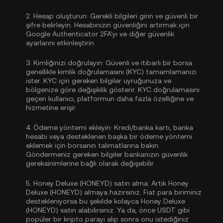
2.
Hesap oluşturun:
Gerekli bilgileri girin ve güvenli bir
şifre belirleyin. Hesabınızın güvenliğini artırmak için
Google Authenticator 2FA'yı
ve diğer güvenlik
ayarlarını etkinleştirin.
3.
Kimliğinizi doğrulayın:
Güvenli ve itibarlı bir borsa
genellikle
kimlik doğrulamasını (KYC)
tamamlamanızı
ister. KYC için gereken bilgiler uyruğunuza ve
bölgenize göre değişiklik gösterir. KYC doğrulamasını
geçen kullanıcı, platformun daha fazla özelliğine ve
hizmetine erişir.
4.
Ödeme yöntemi ekleyin:
Kredi/banka kartı, banka
hesabı veya desteklenen başka bir ödeme yöntemi
eklemek için borsanın talimatlarına bakın.
Göndermeniz gereken bilgiler bankanızın güvenlik
gereksinimlerine bağlı olarak değişebilir.
5.
Honey Deluxe (HONEYD) satın alma:
Artık Honey
Deluxe (HONEYD) almaya hazırsınız. Fiat para biriminiz
destekleniyorsa bu şekilde kolayca Honey Deluxe
(HONEYD) satın alabilirsiniz. Ya da, önce
USDT
gibi
popüler bir kripto parayı alıp sonra onu istediğiniz