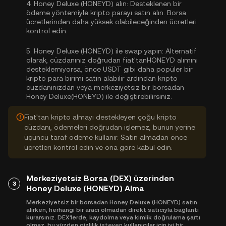
4.
Honey Deluxe (HONEYD) alın:
Desteklenen bir
ödeme yöntemiyle kripto parayı satın alın. Borsa
ücretlerinden daha yüksek olabileceğinden ücretleri
kontrol edin.
5.
Honey Deluxe (HONEYD) ile swap yapın:
Alternatif
olarak, cüzdanınız doğrudan fiat'tanHONEYD alımını
desteklemiyorsa, önce USDT gibi daha popüler bir
kripto para birimi satın alabilir ardından kripto
cüzdanınızdan veya merkeziyetsiz bir borsadan
Honey Deluxe(HONEYD) ile değiştirebilirsiniz.
Fiat'tan kripto almayı destekleyen çoğu kripto
cüzdanı, ödemeleri doğrudan işlemez, bunun yerine
üçüncü taraf ödeme kullanır. Satın almadan önce
ücretleri kontrol edin ve ona göre kabul edin.
Merkeziyetsiz Borsa (DEX) üzerinden
3
Honey Deluxe (HONEYD) Alma
Merkeziyetsiz bir borsadan Honey Deluxe (HONEYD) satın
alırken, herhangi bir aracı olmadan direkt satıcıyla bağlantı
kurarsınız. DEX'lerde, kaydolma veya kimlik doğrulama şartı
olmaz, bu yüzden gizlilik isteyen kullanıcılar için iyi bir