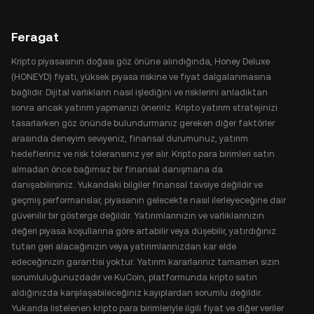
Feragat
Kripto piyasasının doğası göz önüne alındığında, Honey Deluxe
(HONEYD) fiyatı, yüksek piyasa riskine ve fiyat dalgalanmasına
bağlıdır. Dijital varlıkların nasıl işlediğini ve risklerini anladıktan
sonra ancak yatırım yapmanızı öneririz. Kripto yatırım stratejinizi
tasarlarken göz önünde bulundurmanız gereken diğer faktörler
arasında deneyim seviyeniz, finansal durumunuz, yatırım
hedefleriniz ve risk toleransınız yer alır. Kripto para birimleri satın
almadan önce bağımsız bir finansal danışmana da
danışabilirsiniz. Yukarıdaki bilgiler finansal tavsiye değildir ve
geçmiş performanslar, piyasanın gelecekte nasıl ilerleyeceğine dair
güvenilir bir gösterge değildir. Yatırımlarınızın ve varlıklarınızın
değeri piyasa koşullarına göre artabilir veya düşebilir, yatırdığınız
tutarı geri alacağınızın veya yatırımlarınızdan kar elde
edeceğinizin garantisi yoktur. Yatırım kararlarınız tamamen sizin
sorumluluğunuzdadır ve KuCoin, platformunda kripto satın
aldığınızda karşılaşabileceğiniz kayıplardan sorumlu değildir.
Yukarıda listelenen kripto para birimleriyle ilgili fiyat ve diğer veriler