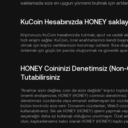
saklamada size en uygun yöntemi bulmak için artıları
KuCoin Hesabınızda HONEY saklayab
Kriptonuzu KuCoin hesabınızda tutmak; spot ve vadeli al
hızlı erişim sağlar. KuCoin, özel anahtarlarınızı kendi b
olmak için kripto varlıklarınızın korumayı üstlenir. Size düşe
önlemek için güçlü bir parola oluşturmak ve güvenlik ayarl
HONEY Coininizi Denetimsiz (Non-
Tutabilirsiniz
"Anahtar sizin değilse, coin de sizin değildir" kripto toplu
önemli endişenizse, HONEY (HONEY) coininizi denetimsiz 
denetimsiz cüzdanda veya emanet edilemeyen bir cüzdan
bütün kontrolü size verir. Donanım cüzdanları, Web3 cüzda
kullanabilirsiniz. Sık sık HONEY (HONEY) işlemi yapmak vey
seçeneğin daha az kullanışlı olduğunu unutmayın. Özel ana
olun, kaybederseniz kalıcı olarak HONEY (HONEY) kaybı yaş