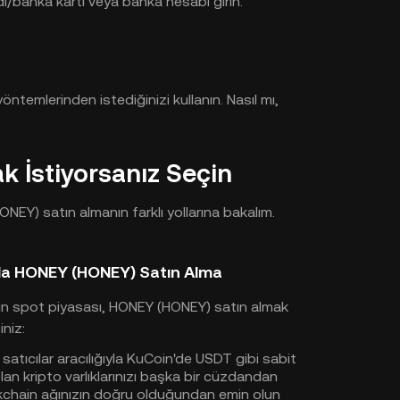
i/banka kartı veya banka hesabı girin.
temlerinden istediğinizi kullanın. Nasıl mı,
 İstiyorsanız Seçin
NEY) satın almanın farklı yollarına bakalım.
yla HONEY (HONEY) Satın Alma
Coin spot piyasası, HONEY (HONEY) satın almak
iniz:
atıcılar aracılığıyla KuCoin'de USDT gibi sabit
 olan kripto varlıklarınızı başka bir cüzdandan
ckchain ağınızın doğru olduğundan emin olun