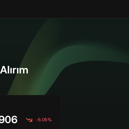
Alırım
906
-5.05%