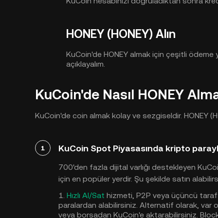
KuCoin hesabınızı doğruladıktan sonra kred
HONEY (HONEY) Alın
KuCoin'de HONEY almak için çeşitli ödeme yön
açıklayalım.
KuCoin'de Nasıl HONEY Almak
KuCoin'de coin almak kolay ve sezgiseldir. HONEY (HO
KuCoin Spot Piyasasında kripto para
1
700'den fazla dijital varlığı destekleyen Ku
için en popüler yerdir. Şu şekilde satın alabilirs
1.
Hızlı Al/Sat
hizmeti, P2P veya üçüncü taraf s
paralardan alabilirsiniz. Alternatif olarak, var
veya borsadan KuCoin'e aktarabilirsiniz. Blo