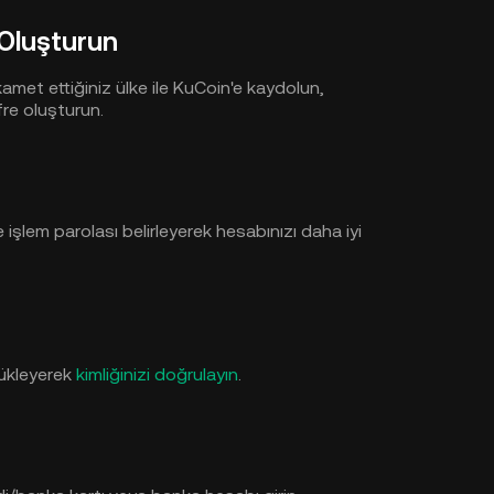
 Oluşturun
met ettiğiniz ülke ile KuCoin'e kaydolun,
fre oluşturun.
işlem parolası belirleyerek hesabınızı daha iyi
 yükleyerek
kimliğinizi doğrulayın
.