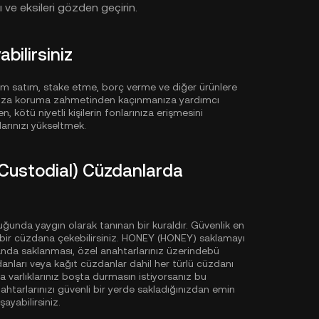
 ve eksileri gözden geçirin.
ilirsiniz
ım satım, stake etme, borç verme ve diğer ürünlere
aşınıza koruma zahmetinden kaçınmanıza yardımcı
n, kötü niyetli kişilerin fonlarınıza erişmesini
arınızı yükseltmek.
Custodial) Cüzdanlarda
luğunda yaygın olarak tanınan bir kuraldır. Güvenlik en
bir cüzdana çekebilirsiniz. HONEY (HONEY) saklamayı
da saklanması, özel anahtarlarınız üzerindebü
nları veya kağıt cüzdanlar dahil her türlü cüzdanı
a varlıklarınız boşta durmasın istiyorsanız bu
htarlarınızı güvenli bir yerde sakladığınızdan emin
ayabilirsiniz.