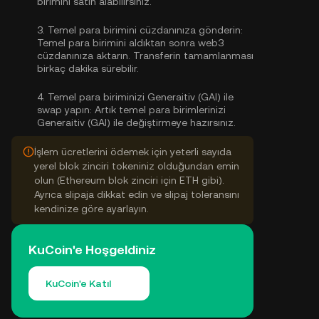
birimini satın alabilirsiniz
.
3.
Temel para birimini cüzdanınıza gönderin:
Temel para birimini aldıktan sonra web3
cüzdanınıza aktarın. Transferin tamamlanması
birkaç dakika sürebilir.
4.
Temel para biriminizi Generaitiv (GAI) ile
swap yapın:
Artık temel para birimlerinizi
Generaitiv (GAI) ile değiştirmeye hazırsınız.
İşlem ücretlerini ödemek için yeterli sayıda
yerel blok zinciri tokeniniz olduğundan emin
olun (Ethereum blok zinciri için ETH gibi).
Ayrıca slipaja dikkat edin ve slipaj toleransını
kendinize göre ayarlayın.
KuCoin'e Hoşgeldiniz
KuCoin'e Katıl