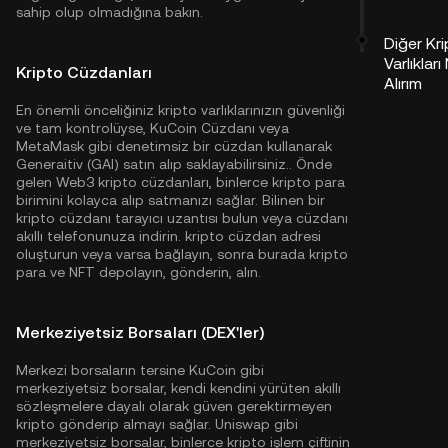
sahip olup olmadığına bakın.
Diğer Kr
Varlıkları
Kripto Cüzdanları
Alırım
En önemli önceliğiniz kripto varlıklarınızın güvenliği
ve tam kontrolüyse,
KuCoin Cüzdanı
veya
MetaMask gibi denetimsiz bir cüzdan kullanarak
Generaitiv (GAI) satın alıp saklayabilirsiniz.. Önde
gelen Web3 kripto cüzdanları, binlerce kripto para
birimini kolayca alıp satmanızı sağlar. Bilinen bir
kripto cüzdanı tarayıcı uzantısı bulun veya cüzdanı
akıllı telefonunuza indirin. kripto cüzdan adresi
oluşturun veya varsa bağlayın, sonra burada kripto
para ve NFT depolayın, gönderin, alın.
Merkeziyetsiz Borsaları (DEX'ler)
Merkezi borsaların tersine KuCoin gibi
merkeziyetsiz borsalar, kendi kendini yürüten akıllı
sözleşmelere dayalı olarak güven gerektirmeyen
kripto gönderip almayı sağlar. Uniswap gibi
merkeziyetsiz borsalar, binlerce kripto işlem çiftinin