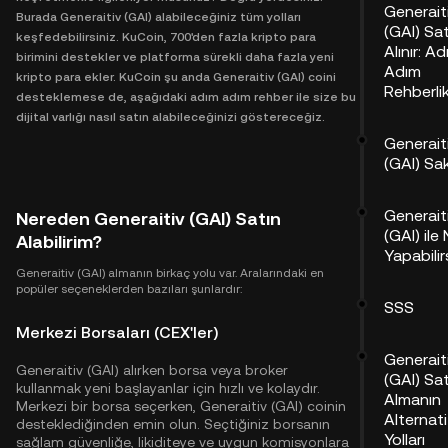
Generait
Burada Generaitiv (GAI) alabileceğiniz tüm yolları
(GAI) Sat
keşfedebilirsiniz. KuCoin, 700'den fazla kripto para
Alınır: A
birimini destekler ve platforma sürekli daha fazla yeni
Adım
kripto para ekler. KuCoin şu anda Generaitiv (GAI) coini
Rehberli
desteklemese de, aşağıdaki adım adım rehber ile size bu
dijital varlığı nasıl satın alabileceğinizi göstereceğiz.
Generait
(GAI) Sa
Generait
Nereden Generaitiv (GAI) Satın
(GAI) ile
Alabilirim?
Yapabilir
Generaitiv (GAI) almanın birkaç yolu var. Aralarındaki en
popüler seçeneklerden bazıları şunlardır:
SSS
Merkezi Borsaları (CEX'ler)
Generait
Generaitiv (GAI) alırken borsa veya broker
(GAI) Sat
kullanmak yeni başlayanlar için hızlı ve kolaydır.
Almanın
Merkezi bir borsa seçerken, Generaitiv (GAI) coinin
Alternati
desteklediğinden emin olun. Seçtiğiniz borsanın
Yolları
sağlam güvenliğe, likiditeye ve uygun komisyonlara