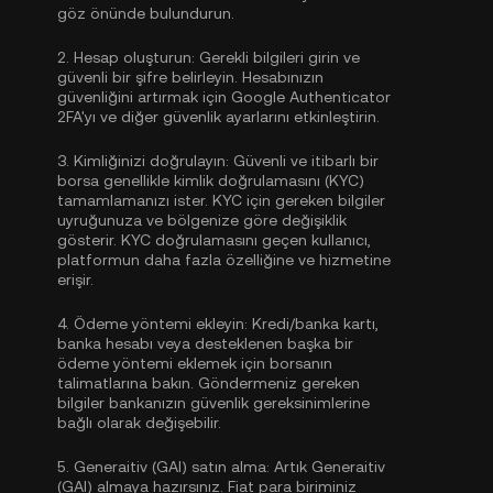
göz önünde bulundurun.
2.
Hesap oluşturun:
Gerekli bilgileri girin ve
güvenli bir şifre belirleyin. Hesabınızın
güvenliğini artırmak için
Google Authenticator
2FA'yı
ve diğer güvenlik ayarlarını etkinleştirin.
3.
Kimliğinizi doğrulayın:
Güvenli ve itibarlı bir
borsa genellikle
kimlik doğrulamasını (KYC)
tamamlamanızı ister. KYC için gereken bilgiler
uyruğunuza ve bölgenize göre değişiklik
gösterir. KYC doğrulamasını geçen kullanıcı,
platformun daha fazla özelliğine ve hizmetine
erişir.
4.
Ödeme yöntemi ekleyin:
Kredi/banka kartı,
banka hesabı veya desteklenen başka bir
ödeme yöntemi eklemek için borsanın
talimatlarına bakın. Göndermeniz gereken
bilgiler bankanızın güvenlik gereksinimlerine
bağlı olarak değişebilir.
5.
Generaitiv (GAI) satın alma:
Artık Generaitiv
(GAI) almaya hazırsınız. Fiat para biriminiz