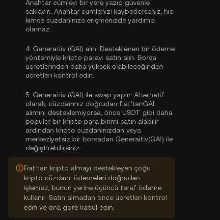
Anahtar cümleyi bir yere yazıp güvenle
saklayın. Anahtar cümlenizi kaybederseniz, hiç
kimse cüzdanınıza erişmenizde yardımcı
olamaz.
4.
Generaitiv (GAI) alın:
Desteklenen bir ödeme
yöntemiyle kripto parayı satın alın. Borsa
ücretlerinden daha yüksek olabileceğinden
ücretleri kontrol edin.
5.
Generaitiv (GAI) ile swap yapın:
Alternatif
olarak, cüzdanınız doğrudan fiat'tanGAI
alımını desteklemiyorsa, önce USDT gibi daha
popüler bir kripto para birimi satın alabilir
ardından kripto cüzdanınızdan veya
merkeziyetsiz bir borsadan Generaitiv(GAI) ile
değiştirebilirsiniz.
Fiat'tan kripto almayı destekleyen çoğu
kripto cüzdanı, ödemeleri doğrudan
işlemez, bunun yerine üçüncü taraf ödeme
kullanır. Satın almadan önce ücretleri kontrol
edin ve ona göre kabul edin.