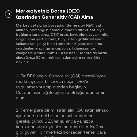
Merkeziyetsiz Borsa (DEX)
3
üzerinden Generaitiv (GAI) Alma
Merkeziyetsiz bir borsadan Generaitiv (GAI) satın
alırken, herhangi bir aracı olmadan direkt satıcıyla
bağlantı kurarsınız. DEX'lerde, kaydolma veya kimlik
doğrulama şartı olmaz, bu yüzden gizlilik isteyen
kullanıcılar için iyi bir alternatiftir. Kişisel saklama
cüzdanları aracılığıyla kripto varlıklarınızın tam
velayetini korursunuz. DEX'te nasıl Generaitiv satın
alacağınızı öğrenmek için adım adım rehberliğe
bakınız.
1.
Bir DEX seçin:
Generaitiv (GAI) destekleyen
merkeziyetsiz bir borsa seçin. DEX'in
uygulamasını açıp cüzdan bağlayın.
Cüzdanınızın ağ ile uyumlu olduğundan emin
olun.
2.
Temel para birimi satın alın:
GAI satın almak
için önce temel bir coine sahip olmanız
gerekir, çünkü DEX'ler şu anda yalnızca
kriptodan kriptoya alımları destekler. KuCoin
gibi güvenli bir merkezi borsadan
temel para