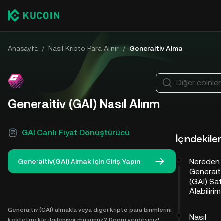
Anasayfa
/
Nasıl Kripto Para Alınır
/
Generaitiv Alma
Diğer coinler
Generaitiv (GAI) Nasıl Alırım
GAI Canlı Fiyat Dönüştürücü
İçindekiler
Nereden
Generaitiv(GAI) Almak için Giriş Yapın
Generait
(GAI) Sat
Alabiliri
Generaitiv (GAI) almakla veya diğer kripto para birimlerini
Nasıl
keşfetmekle ilgileniyor musunuz? Doğru yerdesiniz!