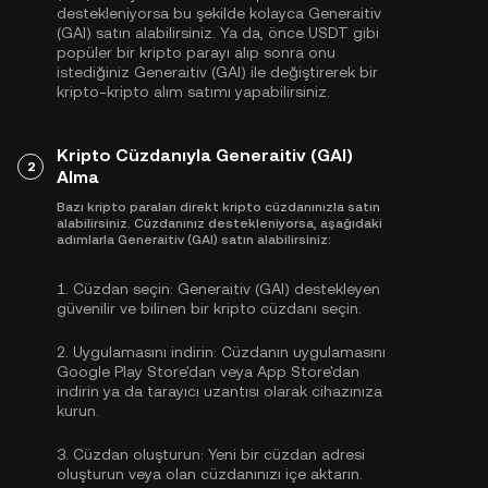
destekleniyorsa bu şekilde kolayca Generaitiv
(GAI) satın alabilirsiniz. Ya da, önce
USDT
gibi
popüler bir kripto parayı alıp sonra onu
istediğiniz Generaitiv (GAI) ile değiştirerek bir
kripto-kripto alım satımı yapabilirsiniz.
Kripto Cüzdanıyla Generaitiv (GAI)
2
Alma
Bazı kripto paraları direkt kripto cüzdanınızla satın
alabilirsiniz. Cüzdanınız destekleniyorsa, aşağıdaki
adımlarla Generaitiv (GAI) satın alabilirsiniz:
1.
Cüzdan seçin:
Generaitiv (GAI) destekleyen
güvenilir ve bilinen bir kripto cüzdanı seçin.
2.
Uygulamasını indirin:
Cüzdanın uygulamasını
Google Play Store'dan veya App Store'dan
indirin ya da tarayıcı uzantısı olarak cihazınıza
kurun.
3.
Cüzdan oluşturun:
Yeni bir cüzdan adresi
oluşturun veya olan cüzdanınızı içe aktarın.