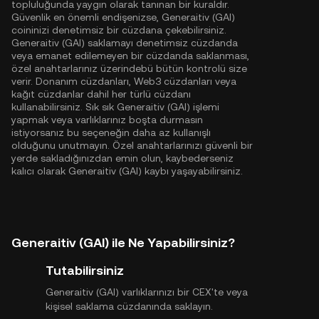
topluluğunda yaygın olarak tanınan bir kuraldır.
Güvenlik en önemli endişenizse, Generaitiv (GAI)
coininizi denetimsiz bir cüzdana çekebilirsiniz.
Generaitiv (GAI) saklamayı denetimsiz cüzdanda
veya emanet edilemeyen bir cüzdanda saklanması,
özel anahtarlarınız üzerindebü bütün kontrolü size
verir. Donanım cüzdanları, Web3 cüzdanları veya
kağıt cüzdanlar dahil her türlü cüzdanı
kullanabilirsiniz. Sık sık Generaitiv (GAI) işlemi
yapmak veya varlıklarınız boşta durmasın
istiyorsanız bu seçeneğin daha az kullanışlı
olduğunu unutmayın. Özel anahtarlarınızı güvenli bir
yerde sakladığınızdan emin olun, kaybederseniz
kalıcı olarak Generaitiv (GAI) kaybı yaşayabilirsiniz.
Generaitiv (GAI) ile Ne Yapabilirsiniz?
Tutabilirsiniz
Generaitiv (GAI) varlıklarınızı bir CEX'te veya
kişisel saklama cüzdanında saklayın.