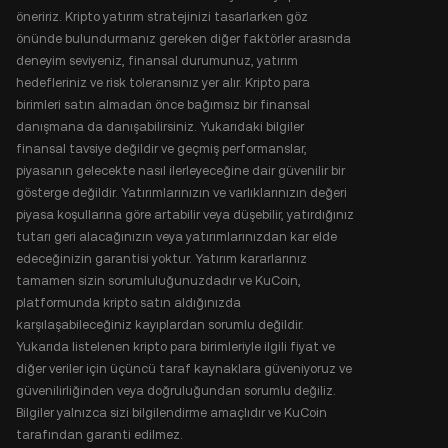
öneririz. Kripto yatırım stratejinizi tasarlarken göz
önünde bulundurmanız gereken diğer faktörler arasında
deneyim seviyeniz, finansal durumunuz, yatırım
hedefleriniz ve risk toleransınız yer alır. Kripto para
birimleri satın almadan önce bağımsız bir finansal
danışmana da danışabilirsiniz. Yukarıdaki bilgiler
finansal tavsiye değildir ve geçmiş performanslar,
piyasanın gelecekte nasıl ilerleyeceğine dair güvenilir bir
gösterge değildir. Yatırımlarınızın ve varlıklarınızın değeri
piyasa koşullarına göre artabilir veya düşebilir, yatırdığınız
tutarı geri alacağınızın veya yatırımlarınızdan kar elde
edeceğinizin garantisi yoktur. Yatırım kararlarınız
tamamen sizin sorumluluğunuzdadır ve KuCoin,
platformunda kripto satın aldığınızda
karşılaşabileceğiniz kayıplardan sorumlu değildir.
Yukarıda listelenen kripto para birimleriyle ilgili fiyat ve
diğer veriler için üçüncü taraf kaynaklara güveniyoruz ve
güvenilirliğinden veya doğruluğundan sorumlu değiliz.
Bilgiler yalnızca sizi bilgilendirme amaçlıdır ve KuCoin
tarafından garanti edilmez.