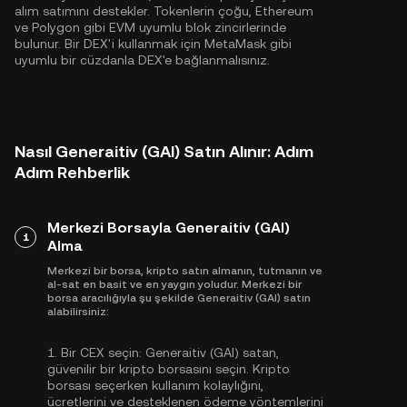
alım satımını destekler. Tokenlerin çoğu,
Ethereum
ve
Polygon
gibi EVM uyumlu blok zincirlerinde
bulunur. Bir DEX'i kullanmak için MetaMask gibi
uyumlu bir cüzdanla DEX'e bağlanmalısınız.
Nasıl Generaitiv (GAI) Satın Alınır: Adım
Adım Rehberlik
Merkezi Borsayla Generaitiv (GAI)
1
Alma
Merkezi bir borsa, kripto satın almanın, tutmanın ve
al-sat en basit ve en yaygın yoludur. Merkezi bir
borsa aracılığıyla şu şekilde Generaitiv (GAI) satın
alabilirsiniz:
1.
Bir CEX seçin:
Generaitiv (GAI) satan,
güvenilir bir kripto borsasını seçin. Kripto
borsası seçerken kullanım kolaylığını,
ücretlerini ve desteklenen ödeme yöntemlerini