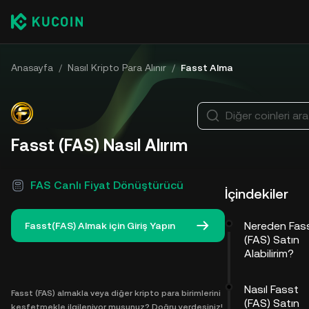
Anasayfa
/
Nasıl Kripto Para Alınır
/
Fasst Alma
Diğer coinleri ara
Fasst (FAS) Nasıl Alırım
FAS Canlı Fiyat Dönüştürücü
İçindekiler
Nereden Fas
Fasst(FAS) Almak için Giriş Yapın
(FAS) Satın
Alabilirim?
Nasıl Fasst
Fasst (FAS) almakla veya diğer kripto para birimlerini
(FAS) Satın
keşfetmekle ilgileniyor musunuz? Doğru yerdesiniz!