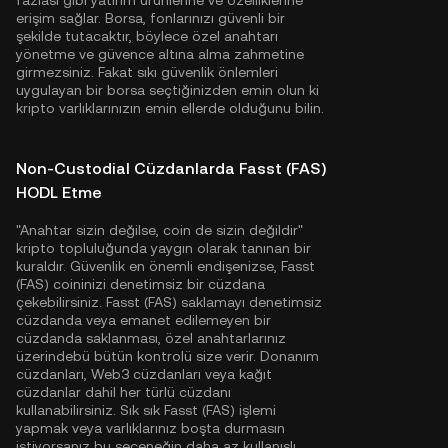
fazlası gibi yatırım ürünlerine ve özelliklerine
erişim sağlar. Borsa, fonlarınızı güvenli bir
şekilde tutacaktır, böylece özel anahtarı
yönetme ve güvence altına alma zahmetine
girmezsiniz. Fakat sıkı güvenlik önlemleri
uygulayan bir borsa seçtiğinizden emin olun ki
kripto varlıklarınızın emin ellerde olduğunu bilin.
Non-Custodial Cüzdanlarda Fasst (FAS)
HODL Etme
"Anahtar sizin değilse, coin de sizin değildir"
kripto topluluğunda yaygın olarak tanınan bir
kuraldır. Güvenlik en önemli endişenizse, Fasst
(FAS) coininizi denetimsiz bir cüzdana
çekebilirsiniz. Fasst (FAS) saklamayı denetimsiz
cüzdanda veya emanet edilemeyen bir
cüzdanda saklanması, özel anahtarlarınız
üzerindebü bütün kontrolü size verir. Donanım
cüzdanları, Web3 cüzdanları veya kağıt
cüzdanlar dahil her türlü cüzdanı
kullanabilirsiniz. Sık sık Fasst (FAS) işlemi
yapmak veya varlıklarınız boşta durmasın
istiyorsanız bu seçeneğin daha az kullanışlı