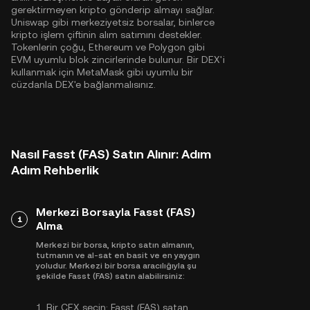
gerektirmeyen kripto gönderip almayı sağlar.
Uniswap gibi merkeziyetsiz borsalar, binlerce
kripto işlem çiftinin alım satımını destekler.
Tokenlerin çoğu,
Ethereum
ve
Polygon
gibi
EVM uyumlu blok zincirlerinde bulunur. Bir DEX'i
kullanmak için MetaMask gibi uyumlu bir
cüzdanla DEX'e bağlanmalısınız.
Nasıl Fasst (FAS) Satın Alınır: Adım
Adım Rehberlik
Merkezi Borsayla Fasst (FAS)
1
Alma
Merkezi bir borsa, kripto satın almanın,
tutmanın ve al-sat en basit ve en yaygın
yoludur. Merkezi bir borsa aracılığıyla şu
şekilde Fasst (FAS) satın alabilirsiniz:
1.
Bir CEX seçin:
Fasst (FAS) satan,