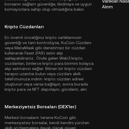
Varlıkları Nası
borsanın sağlam güvenliğe, likiditeye ve uygun
Alırım
komisyonlara sahip olup olmadığına bakın.
Kripto Cüzdanları
En önemli önceliğiniz kripto varlıklarınızın
güvenliği ve tam kontrolüyse,
KuCoin Cüzdanı
veya MetaMask gibi denetimsiz bir cüzdan
kullanarak Fasst (FAS) satın alıp
saklayabilirsiniz.. Önde gelen Web3 kripto
cüzdanları, binlerce kripto para birimini kolayca
alıp satmanızı sağlar. Bilinen bir kripto cüzdanı
tarayıcı uzantısı bulun veya cüzdanı akıllı
telefonunuza indirin. kripto cüzdan adresi
oluşturun veya varsa bağlayın, sonra burada
kripto para ve NFT depolayın, gönderin, alın.
Merkeziyetsiz Borsaları (DEX'ler)
Merkezi borsaların tersine KuCoin gibi
merkeziyetsiz borsalar, kendi kendini yürüten
akıllı sözleşmelere dayalı olarak güven