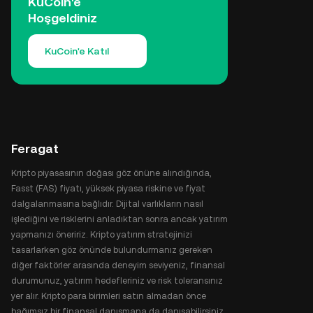
KuCoin'e
Hoşgeldiniz
KuCoin'e Katıl
Feragat
Kripto piyasasının doğası göz önüne alındığında,
Fasst (FAS) fiyatı, yüksek piyasa riskine ve fiyat
dalgalanmasına bağlıdır. Dijital varlıkların nasıl
işlediğini ve risklerini anladıktan sonra ancak yatırım
yapmanızı öneririz. Kripto yatırım stratejinizi
tasarlarken göz önünde bulundurmanız gereken
diğer faktörler arasında deneyim seviyeniz, finansal
durumunuz, yatırım hedefleriniz ve risk toleransınız
yer alır. Kripto para birimleri satın almadan önce
bağımsız bir finansal danışmana da danışabilirsiniz.