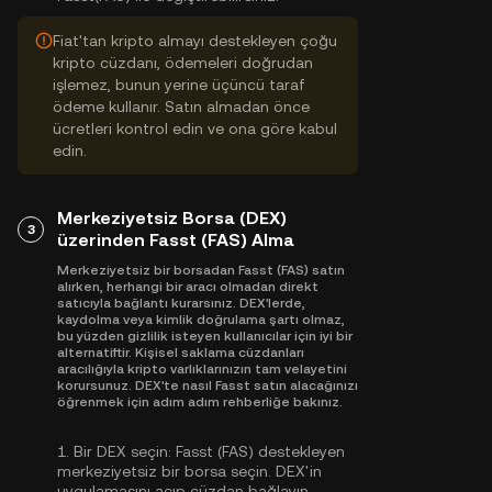
Fiat'tan kripto almayı destekleyen çoğu
kripto cüzdanı, ödemeleri doğrudan
işlemez, bunun yerine üçüncü taraf
ödeme kullanır. Satın almadan önce
ücretleri kontrol edin ve ona göre kabul
edin.
Merkeziyetsiz Borsa (DEX)
3
üzerinden Fasst (FAS) Alma
Merkeziyetsiz bir borsadan Fasst (FAS) satın
alırken, herhangi bir aracı olmadan direkt
satıcıyla bağlantı kurarsınız. DEX'lerde,
kaydolma veya kimlik doğrulama şartı olmaz,
bu yüzden gizlilik isteyen kullanıcılar için iyi bir
alternatiftir. Kişisel saklama cüzdanları
aracılığıyla kripto varlıklarınızın tam velayetini
korursunuz. DEX'te nasıl Fasst satın alacağınızı
öğrenmek için adım adım rehberliğe bakınız.
1.
Bir DEX seçin:
Fasst (FAS) destekleyen
merkeziyetsiz bir borsa seçin. DEX'in
uygulamasını açıp cüzdan bağlayın.