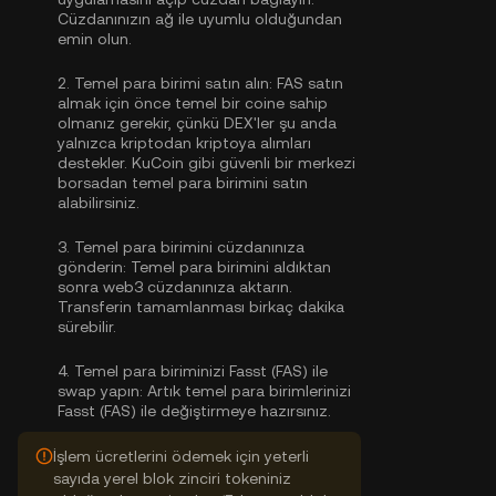
Cüzdanınızın ağ ile uyumlu olduğundan
emin olun.
2.
Temel para birimi satın alın:
FAS satın
almak için önce temel bir coine sahip
olmanız gerekir, çünkü DEX'ler şu anda
yalnızca kriptodan kriptoya alımları
destekler. KuCoin gibi güvenli bir merkezi
borsadan
temel para birimini satın
alabilirsiniz
.
3.
Temel para birimini cüzdanınıza
gönderin:
Temel para birimini aldıktan
sonra web3 cüzdanınıza aktarın.
Transferin tamamlanması birkaç dakika
sürebilir.
4.
Temel para biriminizi Fasst (FAS) ile
swap yapın:
Artık temel para birimlerinizi
Fasst (FAS) ile değiştirmeye hazırsınız.
İşlem ücretlerini ödemek için yeterli
sayıda yerel blok zinciri tokeniniz