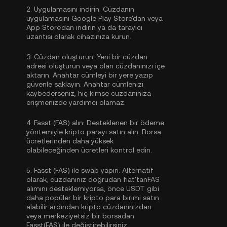
2.
Uygulamasını indirin:
Cüzdanın
uygulamasını Google Play Store'dan veya
App Store'dan indirin ya da tarayıcı
uzantısı olarak cihazınıza kurun.
3.
Cüzdan oluşturun:
Yeni bir cüzdan
adresi oluşturun veya olan cüzdanınızı içe
aktarın. Anahtar cümleyi bir yere yazıp
güvenle saklayın. Anahtar cümlenizi
kaybederseniz, hiç kimse cüzdanınıza
erişmenizde yardımcı olamaz.
4.
Fasst (FAS) alın:
Desteklenen bir ödeme
yöntemiyle kripto parayı satın alın. Borsa
ücretlerinden daha yüksek
olabileceğinden ücretleri kontrol edin.
5.
Fasst (FAS) ile swap yapın:
Alternatif
olarak, cüzdanınız doğrudan fiat'tanFAS
alımını desteklemiyorsa, önce USDT gibi
daha popüler bir kripto para birimi satın
alabilir ardından kripto cüzdanınızdan
veya merkeziyetsiz bir borsadan
Fasst(FAS) ile değiştirebilirsiniz.