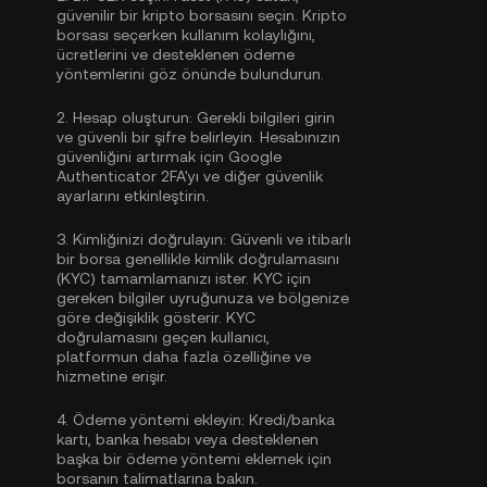
güvenilir bir kripto borsasını seçin. Kripto
borsası seçerken kullanım kolaylığını,
ücretlerini ve desteklenen ödeme
yöntemlerini göz önünde bulundurun.
2.
Hesap oluşturun:
Gerekli bilgileri girin
ve güvenli bir şifre belirleyin. Hesabınızın
güvenliğini artırmak için
Google
Authenticator 2FA'yı
ve diğer güvenlik
ayarlarını etkinleştirin.
3.
Kimliğinizi doğrulayın:
Güvenli ve itibarlı
bir borsa genellikle
kimlik doğrulamasını
(KYC)
tamamlamanızı ister. KYC için
gereken bilgiler uyruğunuza ve bölgenize
göre değişiklik gösterir. KYC
doğrulamasını geçen kullanıcı,
platformun daha fazla özelliğine ve
hizmetine erişir.
4.
Ödeme yöntemi ekleyin:
Kredi/banka
kartı, banka hesabı veya desteklenen
başka bir ödeme yöntemi eklemek için
borsanın talimatlarına bakın.