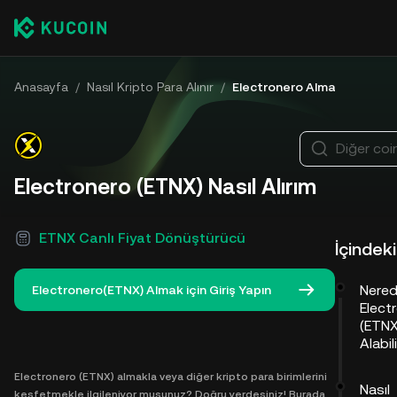
Anasayfa
/
Nasıl Kripto Para Alınır
/
Electronero Alma
Diğer coin
Electronero (ETNX) Nasıl Alırım
ETNX Canlı Fiyat Dönüştürücü
İçindeki
Nere
Electronero(ETNX) Almak için Giriş Yapın
Elect
(ETNX
Alabil
Electronero (ETNX) almakla veya diğer kripto para birimlerini
Nasıl
keşfetmekle ilgileniyor musunuz? Doğru yerdesiniz! Burada