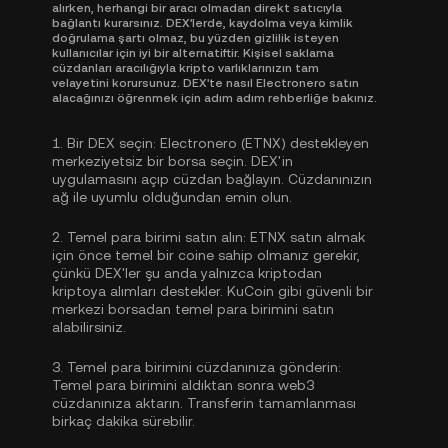
alırken, herhangi bir aracı olmadan direkt satıcıyla
bağlantı kurarsınız. DEX'lerde, kaydolma veya kimlik
doğrulama şartı olmaz, bu yüzden gizlilik isteyen
kullanıcılar için iyi bir alternatiftir. Kişisel saklama
cüzdanları aracılığıyla kripto varlıklarınızın tam
velayetini korursunuz. DEX'te nasıl Electronero satın
alacağınızı öğrenmek için adım adım rehberliğe bakınız.
1.
Bir DEX seçin:
Electronero (ETNX) destekleyen
merkeziyetsiz bir borsa seçin. DEX'in
uygulamasını açıp cüzdan bağlayın. Cüzdanınızın
ağ ile uyumlu olduğundan emin olun.
2.
Temel para birimi satın alın:
ETNX satın almak
için önce temel bir coine sahip olmanız gerekir,
çünkü DEX'ler şu anda yalnızca kriptodan
kriptoya alımları destekler. KuCoin gibi güvenli bir
merkezi borsadan
temel para birimini satın
alabilirsiniz
.
3.
Temel para birimini cüzdanınıza gönderin:
Temel para birimini aldıktan sonra web3
cüzdanınıza aktarın. Transferin tamamlanması
birkaç dakika sürebilir.