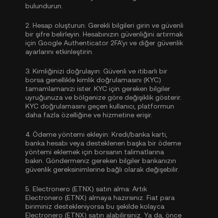
bulundurun.
2.
Hesap oluşturun:
Gerekli bilgileri girin ve güvenli
bir şifre belirleyin. Hesabınızın güvenliğini artırmak
için
Google Authenticator 2FA'yı
ve diğer güvenlik
ayarlarını etkinleştirin.
3.
Kimliğinizi doğrulayın:
Güvenli ve itibarlı bir
borsa genellikle
kimlik doğrulamasını (KYC)
tamamlamanızı ister. KYC için gereken bilgiler
uyruğunuza ve bölgenize göre değişiklik gösterir.
KYC doğrulamasını geçen kullanıcı, platformun
daha fazla özelliğine ve hizmetine erişir.
4.
Ödeme yöntemi ekleyin:
Kredi/banka kartı,
banka hesabı veya desteklenen başka bir ödeme
yöntemi eklemek için borsanın talimatlarına
bakın. Göndermeniz gereken bilgiler bankanızın
güvenlik gereksinimlerine bağlı olarak değişebilir.
5.
Electronero (ETNX) satın alma:
Artık
Electronero (ETNX) almaya hazırsınız. Fiat para
biriminiz destekleniyorsa bu şekilde kolayca
Electronero (ETNX) satın alabilirsiniz. Ya da, önce