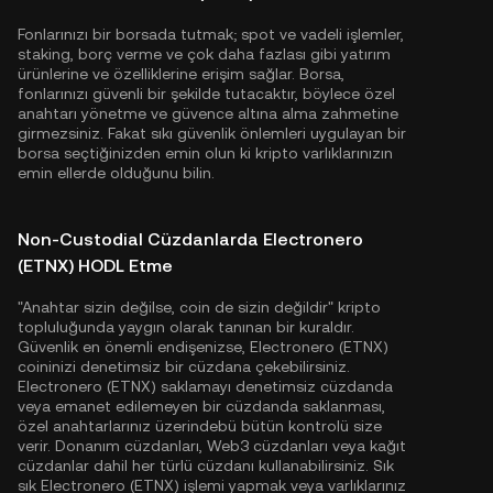
Fonlarınızı bir borsada tutmak; spot ve vadeli işlemler,
staking, borç verme ve çok daha fazlası gibi yatırım
ürünlerine ve özelliklerine erişim sağlar. Borsa,
fonlarınızı güvenli bir şekilde tutacaktır, böylece özel
anahtarı yönetme ve güvence altına alma zahmetine
girmezsiniz. Fakat sıkı güvenlik önlemleri uygulayan bir
borsa seçtiğinizden emin olun ki kripto varlıklarınızın
emin ellerde olduğunu bilin.
Non-Custodial Cüzdanlarda Electronero
(ETNX) HODL Etme
"Anahtar sizin değilse, coin de sizin değildir" kripto
topluluğunda yaygın olarak tanınan bir kuraldır.
Güvenlik en önemli endişenizse, Electronero (ETNX)
coininizi denetimsiz bir cüzdana çekebilirsiniz.
Electronero (ETNX) saklamayı denetimsiz cüzdanda
veya emanet edilemeyen bir cüzdanda saklanması,
özel anahtarlarınız üzerindebü bütün kontrolü size
verir. Donanım cüzdanları, Web3 cüzdanları veya kağıt
cüzdanlar dahil her türlü cüzdanı kullanabilirsiniz. Sık
sık Electronero (ETNX) işlemi yapmak veya varlıklarınız