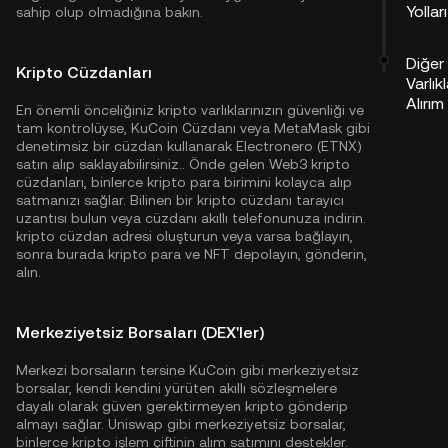
Yolları
sahip olup olmadığına bakın.
Diğer
Kripto Cüzdanları
Varlıkl
Alırım
En önemli önceliğiniz kripto varlıklarınızın güvenliği ve
tam kontrolüyse,
KuCoin Cüzdanı
veya MetaMask gibi
denetimsiz bir cüzdan kullanarak Electronero (ETNX)
satın alıp saklayabilirsiniz.. Önde gelen Web3 kripto
cüzdanları, binlerce kripto para birimini kolayca alıp
satmanızı sağlar. Bilinen bir kripto cüzdanı tarayıcı
uzantısı bulun veya cüzdanı akıllı telefonunuza indirin.
kripto cüzdan adresi oluşturun veya varsa bağlayın,
sonra burada kripto para ve NFT depolayın, gönderin,
alın.
Merkeziyetsiz Borsaları (DEX'ler)
Merkezi borsaların tersine KuCoin gibi merkeziyetsiz
borsalar, kendi kendini yürüten akıllı sözleşmelere
dayalı olarak güven gerektirmeyen kripto gönderip
almayı sağlar. Uniswap gibi merkeziyetsiz borsalar,
binlerce kripto işlem çiftinin alım satımını destekler.