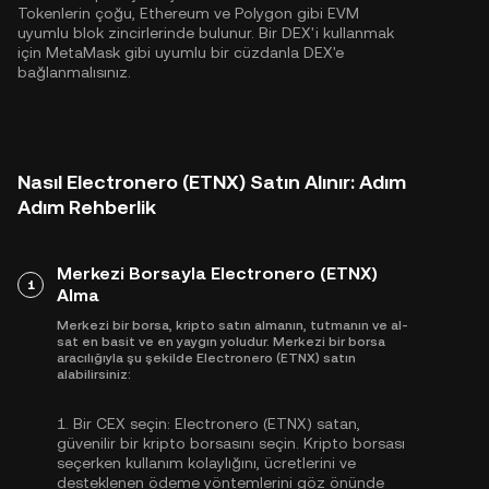
Tokenlerin çoğu,
Ethereum
ve
Polygon
gibi EVM
uyumlu blok zincirlerinde bulunur. Bir DEX'i kullanmak
için MetaMask gibi uyumlu bir cüzdanla DEX'e
bağlanmalısınız.
Nasıl Electronero (ETNX) Satın Alınır: Adım
Adım Rehberlik
Merkezi Borsayla Electronero (ETNX)
1
Alma
Merkezi bir borsa, kripto satın almanın, tutmanın ve al-
sat en basit ve en yaygın yoludur. Merkezi bir borsa
aracılığıyla şu şekilde Electronero (ETNX) satın
alabilirsiniz:
1.
Bir CEX seçin:
Electronero (ETNX) satan,
güvenilir bir kripto borsasını seçin. Kripto borsası
seçerken kullanım kolaylığını, ücretlerini ve
desteklenen ödeme yöntemlerini göz önünde