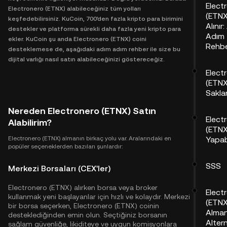
Elect
Electronero (ETNX) alabileceğiniz tüm yolları
(ETNX
keşfedebilirsiniz. KuCoin, 700'den fazla kripto para birimini
Alınır
destekler ve platforma sürekli daha fazla yeni kripto para
Adım
ekler. KuCoin şu anda Electronero (ETNX) coini
Rehbe
desteklemese de, aşağıdaki adım adım rehber ile size bu
dijital varlığı nasıl satın alabileceğinizi göstereceğiz.
Elect
(ETNX
Sakl
Nereden Electronero (ETNX) Satın
Elect
Alabilirim?
(ETNX)
Electronero (ETNX) almanın birkaç yolu var. Aralarındaki en
Yapabi
popüler seçeneklerden bazıları şunlardır:
SSS
Merkezi Borsaları (CEX'ler)
Electronero (ETNX) alırken borsa veya broker
Elect
kullanmak yeni başlayanlar için hızlı ve kolaydır. Merkezi
(ETNX
bir borsa seçerken, Electronero (ETNX) coinin
Alman
desteklediğinden emin olun. Seçtiğiniz borsanın
Altern
sağlam güvenliğe, likiditeye ve uygun komisyonlara