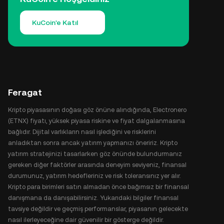
KuCoin'e Katıl
Feragat
Kripto piyasasının doğası göz önüne alındığında, Electronero
(ETNX) fiyatı, yüksek piyasa riskine ve fiyat dalgalanmasına
bağlıdır. Dijital varlıkların nasıl işlediğini ve risklerini
anladıktan sonra ancak yatırım yapmanızı öneririz. Kripto
yatırım stratejinizi tasarlarken göz önünde bulundurmanız
gereken diğer faktörler arasında deneyim seviyeniz, finansal
durumunuz, yatırım hedefleriniz ve risk toleransınız yer alır.
Kripto para birimleri satın almadan önce bağımsız bir finansal
danışmana da danışabilirsiniz. Yukarıdaki bilgiler finansal
tavsiye değildir ve geçmiş performanslar, piyasanın gelecekte
nasıl ilerleyeceğine dair güvenilir bir gösterge değildir.