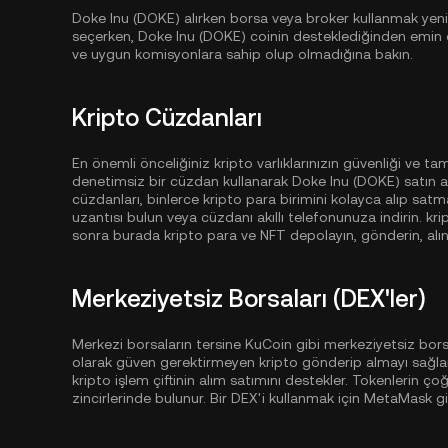
Doke Inu (DOKE) alırken borsa veya broker kullanmak yeni b
seçerken, Doke Inu (DOKE) coinin desteklediğinden emin ol
ve uygun komisyonlara sahip olup olmadığına bakın.
Kripto Cüzdanları
En önemli önceliğiniz kripto varlıklarınızın güvenliği ve t
denetimsiz bir cüzdan kullanarak Doke Inu (DOKE) satın al
cüzdanları, binlerce kripto para birimini kolayca alıp satma
uzantısı bulun veya cüzdanı akıllı telefonunuza indirin. k
sonra burada kripto para ve NFT depolayın, gönderin, alın
Merkeziyetsiz Borsaları (DEX'ler)
Merkezi borsaların tersine KuCoin gibi merkeziyetsiz borsa
olarak güven gerektirmeyen kripto gönderip almayı sağlar
kripto işlem çiftinin alım satımını destekler. Tokenlerin ço
zincirlerinde bulunur. Bir DEX'i kullanmak için MetaMask g