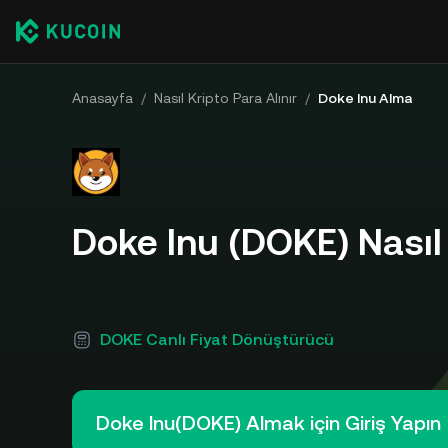
Anasayfa
/
Nasıl Kripto Para Alınır
/
Doke Inu Alma
Doke Inu (DOKE) Nasıl 
DOKE Canlı Fiyat Dönüştürücü
Doke Inu(DOKE) Almak için Giriş Yapın