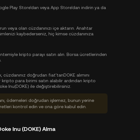
le Play Store'dan veya App Store'dan indirin ya da
run veya olan cüzdanınızı içe aktarın. Anahtar
cümlenizi kaybederseniz, hiç kimse cüzdanınıza
emiyle kripto parayı satın alın. Borsa ücretlerinden
.
ak, cüzdanınız doğrudan fiat'tanDOKE alımını
ripto para birimi satın alabilir ardından kripto
 Inu(DOKE) ile değiştirebilirsiniz.
anı, ödemeleri doğrudan işlemez, bunun yerine
tleri kontrol edin ve ona göre kabul edin.
Doke Inu (DOKE) Alma