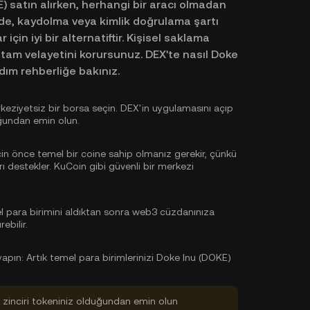
 satın alırken, herhangi bir aracı olmadan
erde, kaydolma veya kimlik doğrulama şartı
 için iyi bir alternatiftir. Kişisel saklama
ın tam velayetini korursunuz. DEX'te nasıl Doke
dım rehberliğe bakınız.
ziyetsiz bir borsa seçin. DEX'in uygulamasını açıp
ğundan emin olun.
in önce temel bir coine sahip olmanız gerekir, çünkü
ı destekler. KuCoin gibi güvenli bir merkezi
 para birimini aldıktan sonra web3 cüzdanınıza
ebilir.
yapın:
Artık temel para birimlerinizi Doke Inu (DOKE)
ok zinciri tokeniniz olduğundan emin olun