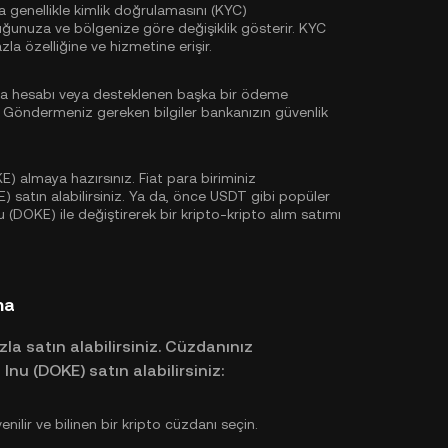
sa genellikle
kimlik doğrulamasını (KYC)
uğunuza ve bölgenize göre değişiklik gösterir. KYC
a özelliğine ve hizmetine erişir.
ka hesabı veya desteklenen başka bir ödeme
. Göndermeniz gereken bilgiler bankanızın güvenlik
) almaya hazırsınız. Fiat para biriminiz
 satın alabilirsiniz. Ya da, önce
USDT
gibi popüler
u (DOKE) ile değiştirerek bir kripto-kripto alım satımı
ma
zla satın alabilirsiniz. Cüzdanınız
nu (DOKE) satın alabilirsiniz:
lir ve bilinen bir kripto cüzdanı seçin.