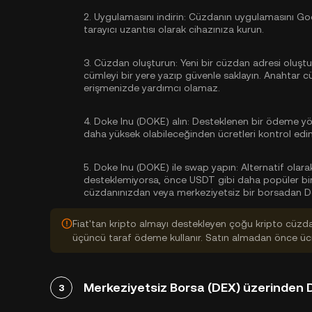
2.
Uygulamasını indirin:
Cüzdanın uygulamasını Goog
tarayıcı uzantısı olarak cihazınıza kurun.
3.
Cüzdan oluşturun:
Yeni bir cüzdan adresi oluştu
cümleyi bir yere yazıp güvenle saklayın. Anahtar 
erişmenizde yardımcı olamaz.
4.
Doke Inu (DOKE) alın:
Desteklenen bir ödeme yönt
daha yüksek olabileceğinden ücretleri kontrol edin
5.
Doke Inu (DOKE) ile swap yapın:
Alternatif olar
desteklemiyorsa, önce USDT gibi daha popüler bir k
cüzdanınızdan veya merkeziyetsiz bir borsadan Doke
Fiat'tan kripto almayı destekleyen çoğu kripto cüzd
üçüncü taraf ödeme kullanır. Satın almadan önce ücre
Merkeziyetsiz Borsa (DEX) üzerinden 
3