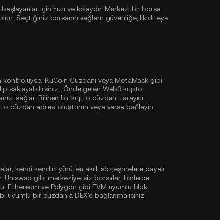
aşlayanlar için hızlı ve kolaydır. Merkezi bir borsa
un. Seçtiğiniz borsanın sağlam güvenliğe, likiditeye
am kontrolüyse,
KuCoin Cüzdanı
veya MetaMask gibi
ıp saklayabilirsiniz.. Önde gelen Web3 kripto
nızı sağlar. Bilinen bir kripto cüzdanı tarayıcı
ripto cüzdan adresi oluşturun veya varsa bağlayın,
.
lar, kendi kendini yürüten akıllı sözleşmelere dayalı
. Uniswap gibi merkeziyetsiz borsalar, binlerce
ğu,
Ethereum
ve
Polygon
gibi EVM uyumlu blok
ibi uyumlu bir cüzdanla DEX'e bağlanmalısınız.