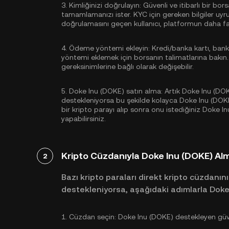
3.
Kimliğinizi doğrulayın:
Güvenli ve itibarlı bir bor
tamamlamanızı ister. KYC için gereken bilgiler uyr
doğrulamasını geçen kullanıcı, platformun daha fazl
4.
Ödeme yöntemi ekleyin:
Kredi/banka kartı, ban
yöntemi eklemek için borsanın talimatlarına bakın
gereksinimlerine bağlı olarak değişebilir.
5.
Doke Inu (DOKE) satın alma:
Artık Doke Inu (DOKE
destekleniyorsa bu şekilde kolayca Doke Inu (DOKE)
bir kripto parayı alıp sonra onu istediğiniz Doke In
yapabilirsiniz.
Kripto Cüzdanıyla Doke Inu (DOKE) Al
2
Bazı kripto paraları direkt kripto cüzdanını
destekleniyorsa, aşağıdaki adımlarla Doke I
1.
Cüzdan seçin:
Doke Inu (DOKE) destekleyen güveni