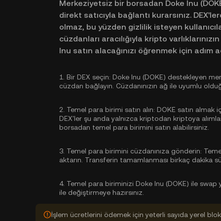
Merkeziyetsiz bir borsadan Doke Inu (DOKE)
direkt satıcıyla bağlantı kurarsınız. DEX'l
olmaz, bu yüzden gizlilik isteyen kullanıcılar
cüzdanları aracılığıyla kripto varlıklarınız
Inu satın alacağınızı öğrenmek için adım a
1.
Bir DEX seçin:
Doke Inu (DOKE) destekleyen merke
cüzdan bağlayın. Cüzdanınızın ağ ile uyumlu oldu
2.
Temel para birimi satın alın:
DOKE satın almak iç
DEX'ler şu anda yalnızca kriptodan kriptoya alımlar
borsadan
temel para birimini satın alabilirsiniz
.
3.
Temel para birimini cüzdanınıza gönderin:
Temel
aktarın. Transferin tamamlanması birkaç dakika sür
4.
Temel para biriminizi Doke Inu (DOKE) ile swap 
ile değiştirmeye hazırsınız.
İşlem ücretlerini ödemek için yeterli sayıda yerel bl