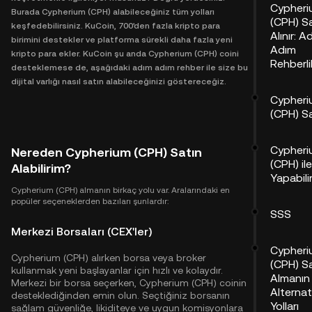
Cypheri
Burada Cypherium (CPH) alabileceğiniz tüm yolları
(CPH) S
keşfedebilirsiniz. KuCoin, 700'den fazla kripto para
Alınır: A
birimini destekler ve platforma sürekli daha fazla yeni
Adım
kripto para ekler. KuCoin şu anda Cypherium (CPH) coini
Rehberli
desteklemese de, aşağıdaki adım adım rehber ile size bu
dijital varlığı nasıl satın alabileceğinizi göstereceğiz.
Cypheri
(CPH) S
Cypheri
Nereden Cypherium (CPH) Satın
(CPH) il
Alabilirim?
Yapabili
Cypherium (CPH) almanın birkaç yolu var. Aralarındaki en
popüler seçeneklerden bazıları şunlardır:
SSS
Merkezi Borsaları (CEX'ler)
Cypheri
Cypherium (CPH) alırken borsa veya broker
(CPH) S
kullanmak yeni başlayanlar için hızlı ve kolaydır.
Almanın
Merkezi bir borsa seçerken, Cypherium (CPH) coinin
Alternat
desteklediğinden emin olun. Seçtiğiniz borsanın
Yolları
sağlam güvenliğe, likiditeye ve uygun komisyonlara