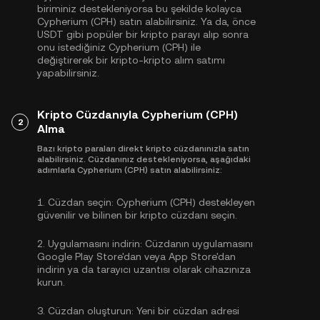
biriminiz destekleniyorsa bu şekilde kolayca
Cypherium (CPH) satın alabilirsiniz. Ya da, önce
USDT
gibi popüler bir kripto parayı alıp sonra
onu istediğiniz Cypherium (CPH) ile
değiştirerek bir kripto-kripto alım satımı
yapabilirsiniz.
Kripto Cüzdanıyla Cypherium (CPH)
2
Alma
Bazı kripto paraları direkt kripto cüzdanınızla satın
alabilirsiniz. Cüzdanınız destekleniyorsa, aşağıdaki
adımlarla Cypherium (CPH) satın alabilirsiniz:
1.
Cüzdan seçin:
Cypherium (CPH) destekleyen
güvenilir ve bilinen bir kripto cüzdanı seçin.
2.
Uygulamasını indirin:
Cüzdanın uygulamasını
Google Play Store'dan veya App Store'dan
indirin ya da tarayıcı uzantısı olarak cihazınıza
kurun.
3.
Cüzdan oluşturun:
Yeni bir cüzdan adresi