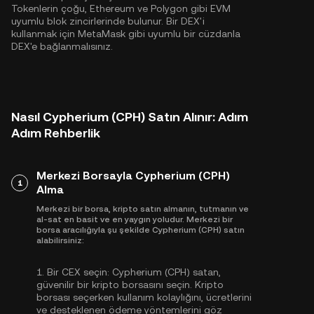
Tokenlerin çoğu,
Ethereum
ve
Polygon
gibi EVM
uyumlu blok zincirlerinde bulunur. Bir DEX'i
kullanmak için MetaMask gibi uyumlu bir cüzdanla
DEX'e bağlanmalısınız.
Nasıl Cypherium (CPH) Satın Alınır: Adım
Adım Rehberlik
Merkezi Borsayla Cypherium (CPH)
1
Alma
Merkezi bir borsa, kripto satın almanın, tutmanın ve
al-sat en basit ve en yaygın yoludur. Merkezi bir
borsa aracılığıyla şu şekilde Cypherium (CPH) satın
alabilirsiniz:
1.
Bir CEX seçin:
Cypherium (CPH) satan,
güvenilir bir kripto borsasını seçin. Kripto
borsası seçerken kullanım kolaylığını, ücretlerini
ve desteklenen ödeme yöntemlerini göz