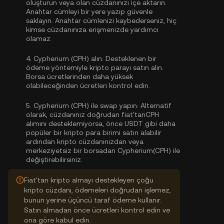
oluşturun veya olan cüzdanınızı içe aktarın.
Anahtar cümleyi bir yere yazıp güvenle
saklayın. Anahtar cümlenizi kaybederseniz, hiç
kimse cüzdanınıza erişmenizde yardımcı
olamaz.
4.
Cypherium (CPH) alın:
Desteklenen bir
ödeme yöntemiyle kripto parayı satın alın.
Borsa ücretlerinden daha yüksek
olabileceğinden ücretleri kontrol edin.
5.
Cypherium (CPH) ile swap yapın:
Alternatif
olarak, cüzdanınız doğrudan fiat'tanCPH
alımını desteklemiyorsa, önce USDT gibi daha
popüler bir kripto para birimi satın alabilir
ardından kripto cüzdanınızdan veya
merkeziyetsiz bir borsadan Cypherium(CPH) ile
değiştirebilirsiniz.
Fiat'tan kripto almayı destekleyen çoğu
kripto cüzdanı, ödemeleri doğrudan işlemez,
bunun yerine üçüncü taraf ödeme kullanır.
Satın almadan önce ücretleri kontrol edin ve
ona göre kabul edin.