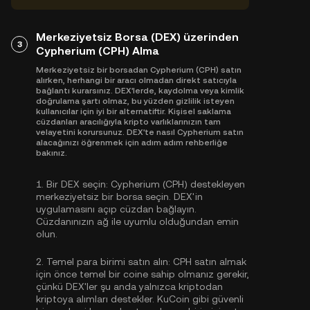
Merkeziyetsiz Borsa (DEX) üzerinden
3
Cypherium (CPH) Alma
Merkeziyetsiz bir borsadan Cypherium (CPH) satın
alırken, herhangi bir aracı olmadan direkt satıcıyla
bağlantı kurarsınız. DEX'lerde, kaydolma veya kimlik
doğrulama şartı olmaz, bu yüzden gizlilik isteyen
kullanıcılar için iyi bir alternatiftir. Kişisel saklama
cüzdanları aracılığıyla kripto varlıklarınızın tam
velayetini korursunuz. DEX'te nasıl Cypherium satın
alacağınızı öğrenmek için adım adım rehberliğe
bakınız.
1.
Bir DEX seçin:
Cypherium (CPH) destekleyen
merkeziyetsiz bir borsa seçin. DEX'in
uygulamasını açıp cüzdan bağlayın.
Cüzdanınızın ağ ile uyumlu olduğundan emin
olun.
2.
Temel para birimi satın alın:
CPH satın almak
için önce temel bir coine sahip olmanız gerekir,
çünkü DEX'ler şu anda yalnızca kriptodan
kriptoya alımları destekler. KuCoin gibi güvenli