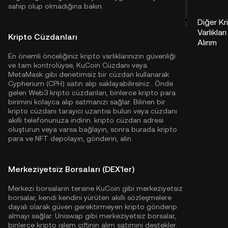
sahip olup olmadığına bakın.
Diğer Kr
Varlıkları
Kripto Cüzdanları
Alırım
En önemli önceliğiniz kripto varlıklarınızın güvenliği
ve tam kontrolüyse,
KuCoin Cüzdanı
veya
MetaMask gibi denetimsiz bir cüzdan kullanarak
Cypherium (CPH) satın alıp saklayabilirsiniz.. Önde
gelen Web3 kripto cüzdanları, binlerce kripto para
birimini kolayca alıp satmanızı sağlar. Bilinen bir
kripto cüzdanı tarayıcı uzantısı bulun veya cüzdanı
akıllı telefonunuza indirin. kripto cüzdan adresi
oluşturun veya varsa bağlayın, sonra burada kripto
para ve NFT depolayın, gönderin, alın.
Merkeziyetsiz Borsaları (DEX'ler)
Merkezi borsaların tersine KuCoin gibi merkeziyetsiz
borsalar, kendi kendini yürüten akıllı sözleşmelere
dayalı olarak güven gerektirmeyen kripto gönderip
almayı sağlar. Uniswap gibi merkeziyetsiz borsalar,
binlerce kripto işlem çiftinin alım satımını destekler.