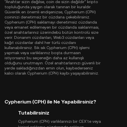
"Anahtar sizin değilse, coin de sizin değildir" kripto
topluluğunda yaygın olarak tanınan bir kuraldır.
Güvenlik en önemli endişenizse, Cypherium (CPH)
coininizi denetimsiz bir cüzdana çekebilirsiniz.
Cypherium (CPH) saklamayı denetimsiz cüzdanda
veya emanet edilemeyen bir cüzdanda saklanması,
özel anahtarlarınız üzerindebü bütün kontrolü size
verir. Donanım cüzdanları, Web3 cüzdanları veya
kağıt cüzdanlar dahil her türlü cüzdanı
kullanabilirsiniz. Sık sık Cypherium (CPH) işlemi
yapmak veya varlıklarınız boşta durmasın
istiyorsanız bu seçeneğin daha az kullanışlı
olduğunu unutmayın. Özel anahtarlarınızı güvenli bir
yerde sakladığınızdan emin olun, kaybederseniz
kalıcı olarak Cypherium (CPH) kaybı yaşayabilirsiniz.
Cypherium (CPH) ile Ne Yapabilirsiniz?
Tutabilirsiniz
Cypherium (CPH) varlıklarınızı bir CEX'te veya