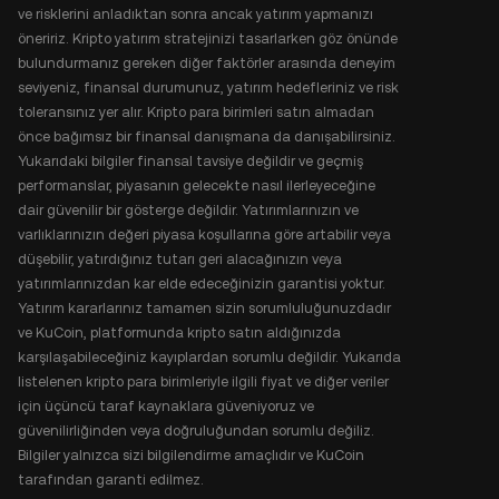
ve risklerini anladıktan sonra ancak yatırım yapmanızı
öneririz. Kripto yatırım stratejinizi tasarlarken göz önünde
bulundurmanız gereken diğer faktörler arasında deneyim
seviyeniz, finansal durumunuz, yatırım hedefleriniz ve risk
toleransınız yer alır. Kripto para birimleri satın almadan
önce bağımsız bir finansal danışmana da danışabilirsiniz.
Yukarıdaki bilgiler finansal tavsiye değildir ve geçmiş
performanslar, piyasanın gelecekte nasıl ilerleyeceğine
dair güvenilir bir gösterge değildir. Yatırımlarınızın ve
varlıklarınızın değeri piyasa koşullarına göre artabilir veya
düşebilir, yatırdığınız tutarı geri alacağınızın veya
yatırımlarınızdan kar elde edeceğinizin garantisi yoktur.
Yatırım kararlarınız tamamen sizin sorumluluğunuzdadır
ve KuCoin, platformunda kripto satın aldığınızda
karşılaşabileceğiniz kayıplardan sorumlu değildir. Yukarıda
listelenen kripto para birimleriyle ilgili fiyat ve diğer veriler
için üçüncü taraf kaynaklara güveniyoruz ve
güvenilirliğinden veya doğruluğundan sorumlu değiliz.
Bilgiler yalnızca sizi bilgilendirme amaçlıdır ve KuCoin
tarafından garanti edilmez.