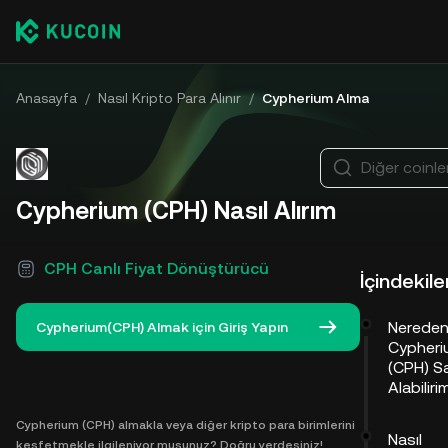
Anasayfa
/
Nasıl Kripto Para Alınır
/
Cypherium Alma
Diğer coinler
Cypherium (CPH) Nasıl Alırım
CPH Canlı Fiyat Dönüştürücü
İçindekile
Nerede
Cypherium(CPH) Almak için Giriş Yapın
Cypheri
(CPH) S
Alabiliri
Cypherium (CPH) almakla veya diğer kripto para birimlerini
Nasıl
keşfetmekle ilgileniyor musunuz? Doğru yerdesiniz!