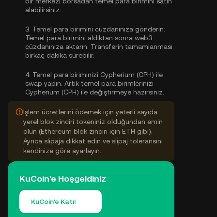
bir merkezi borsadan
temel para birimini satın
alabilirsiniz
.
3.
Temel para birimini cüzdanınıza gönderin:
Temel para birimini aldıktan sonra web3
cüzdanınıza aktarın. Transferin tamamlanması
birkaç dakika sürebilir.
4.
Temel para biriminizi Cypherium (CPH) ile
swap yapın:
Artık temel para birimlerinizi
Cypherium (CPH) ile değiştirmeye hazırsınız.
İşlem ücretlerini ödemek için yeterli sayıda
yerel blok zinciri tokeniniz olduğundan emin
olun (Ethereum blok zinciri için ETH gibi).
Ayrıca slipaja dikkat edin ve slipaj toleransını
kendinize göre ayarlayın.
KuCoin'e Hoşgeldiniz
KuCoin'e Katıl