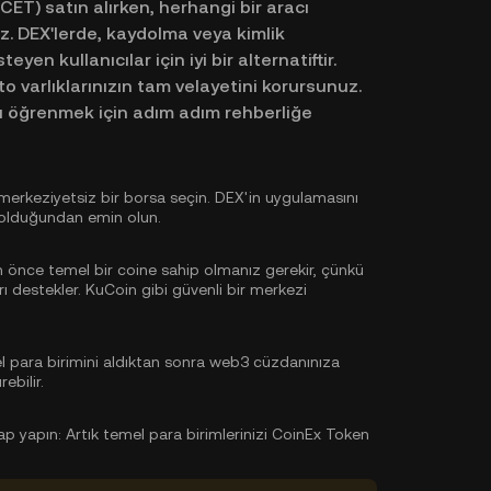
ET) satın alırken, herhangi bir aracı
ız. DEX'lerde, kaydolma veya kimlik
yen kullanıcılar için iyi bir alternatiftir.
to varlıklarınızın tam velayetini korursunuz.
zı öğrenmek için adım adım rehberliğe
erkeziyetsiz bir borsa seçin. DEX'in uygulamasını
 olduğundan emin olun.
 önce temel bir coine sahip olmanız gerekir, çünkü
ı destekler. KuCoin gibi güvenli bir merkezi
 para birimini aldıktan sonra web3 cüzdanınıza
ebilir.
ap yapın:
Artık temel para birimlerinizi CoinEx Token