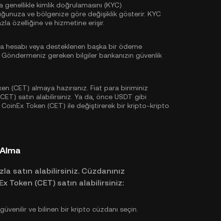
sa genellikle
kimlik doğrulamasını (KYC)
uğunuza ve bölgenize göre değişiklik gösterir. KYC
a özelliğine ve hizmetine erişir.
ka hesabı veya desteklenen başka bir ödeme
. Göndermeniz gereken bilgiler bankanızın güvenlik
en (CET) almaya hazırsınız. Fiat para biriminiz
ET) satın alabilirsiniz. Ya da, önce
USDT
gibi
z CoinEx Token (CET) ile değiştirerek bir kripto-kripto
 Alma
zla satın alabilirsiniz. Cüzdanınız
 Token (CET) satın alabilirsiniz:
venilir ve bilinen bir kripto cüzdanı seçin.