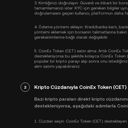
3.
Kimliğinizi doğrulayın:
Güvenli ve itibarlı bir bor
tamamlamanızı ister. KYC için gereken bilgiler uyr
doğrulamasını geçen kullanıcı, platformun daha fazl
4.
Ödeme yöntemi ekleyin:
Kredi/banka kartı, ban
yöntemi eklemek için borsanın talimatlarına bakın
gereksinimlerine bağlı olarak değişebilir.
5.
CoinEx Token (CET) satın alma:
Artık CoinEx Tok
destekleniyorsa bu şekilde kolayca CoinEx Token (C
popüler bir kripto parayı alıp sonra onu istediğini
alım satımı yapabilirsiniz.
Kripto Cüzdanıyla CoinEx Token (CET)
2
Bazı kripto paraları direkt kripto cüzdanını
destekleniyorsa, aşağıdaki adımlarla CoinEx
1.
Cüzdan seçin:
CoinEx Token (CET) destekleyen gü