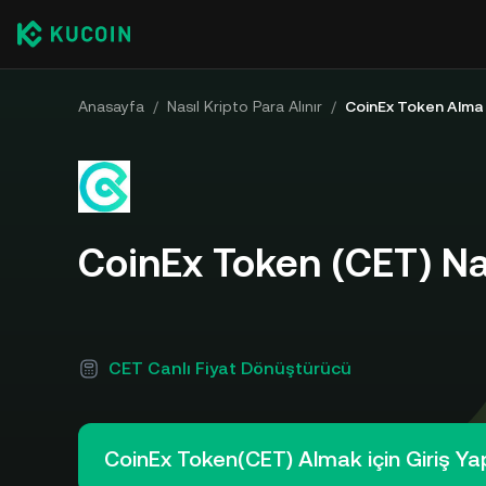
Anasayfa
/
Nasıl Kripto Para Alınır
/
CoinEx Token Alma
CoinEx Token (CET) Nas
CET Canlı Fiyat Dönüştürücü
CoinEx Token(CET) Almak için Giriş Ya