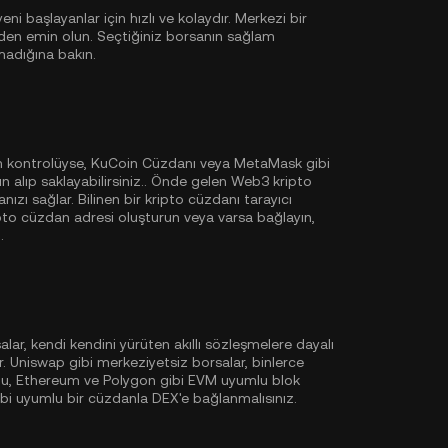
i başlayanlar için hızlı ve kolaydır. Merkezi bir
den emin olun. Seçtiğiniz borsanın sağlam
madığına bakın.
am kontrolüyse,
KuCoin Cüzdanı
veya MetaMask gibi
 alıp saklayabilirsiniz.. Önde gelen Web3 kripto
nızı sağlar. Bilinen bir kripto cüzdanı tarayıcı
ripto cüzdan adresi oluşturun veya varsa bağlayın,
.
lar, kendi kendini yürüten akıllı sözleşmelere dayalı
. Uniswap gibi merkeziyetsiz borsalar, binlerce
ğu,
Ethereum
ve
Polygon
gibi EVM uyumlu blok
ibi uyumlu bir cüzdanla DEX'e bağlanmalısınız.