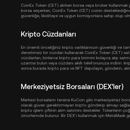
CoinEx Token (CET) alırken borsa veya broker kullanmak yen
borsa seçerken, CoinEx Token (CET) coinin desteklediğin
güvenliğe, likiditeye ve uygun komisyonlara sahip olup ol
Kripto Cüzdanları
En önemli önceliğiniz kripto varlıklarınızın güvenliği ve t
denetimsiz bir cüzdan kullanarak CoinEx Token (CET) satın
cüzdanları, binlerce kripto para birimini kolayca alıp satma
uzantısı bulun veya cüzdanı akıllı telefonunuza indirin. k
sonra burada kripto para ve NFT depolayın, gönderin, alın
Merkeziyetsiz Borsaları (DEX'ler)
Merkezi borsaların tersine KuCoin gibi merkeziyetsiz borsa
olarak güven gerektirmeyen kripto gönderip almayı sağlar
kripto işlem çiftinin alım satımını destekler. Tokenlerin ço
zincirlerinde bulunur. Bir DEX'i kullanmak için MetaMask g