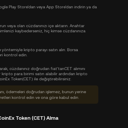
le Play Store'dan veya App Store'dan indirin ya da
run veya olan cüzdanınızı içe aktarın. Anahtar
cümlenizi kaybederseniz, hiç kimse cüzdanınıza
öntemiyle kripto parayı satın alın. Borsa
i kontrol edin.
larak, cüzdanınız doğrudan fiat'tanCET alımını
ripto para birimi satın alabilir ardından kripto
nEx Token(CET) ile değiştirebilirsiniz.
anı, ödemeleri doğrudan işlemez, bunun yerine
tleri kontrol edin ve ona göre kabul edin.
CoinEx Token (CET) Alma