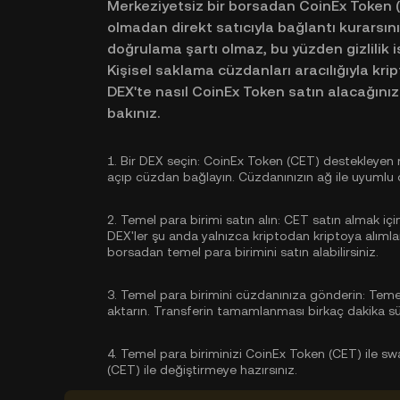
Merkeziyetsiz bir borsadan CoinEx Token (C
olmadan direkt satıcıyla bağlantı kurarsın
doğrulama şartı olmaz, bu yüzden gizlilik iste
Kişisel saklama cüzdanları aracılığıyla krip
DEX'te nasıl CoinEx Token satın alacağını
bakınız.
1.
Bir DEX seçin:
CoinEx Token (CET) destekleyen m
açıp cüzdan bağlayın. Cüzdanınızın ağ ile uyumlu
2.
Temel para birimi satın alın:
CET satın almak için
DEX'ler şu anda yalnızca kriptodan kriptoya alımlar
borsadan
temel para birimini satın alabilirsiniz
.
3.
Temel para birimini cüzdanınıza gönderin:
Temel
aktarın. Transferin tamamlanması birkaç dakika sür
4.
Temel para biriminizi CoinEx Token (CET) ile sw
(CET) ile değiştirmeye hazırsınız.