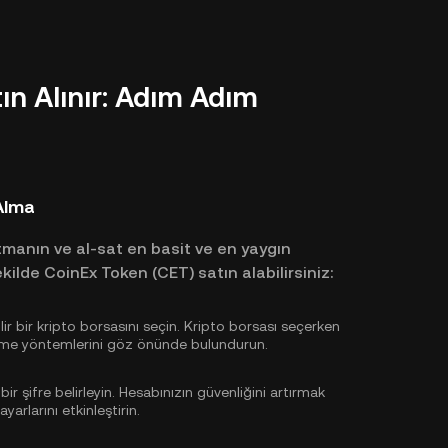
ın Alınır: Adım Adım
Alma
utmanın ve al-sat en basit ve en yaygın
ekilde CoinEx Token (CET) satın alabilirsiniz:
r bir kripto borsasını seçin. Kripto borsası seçerken
ödeme yöntemlerini göz önünde bulundurun.
 bir şifre belirleyin. Hesabınızın güvenliğini artırmak
yarlarını etkinleştirin.