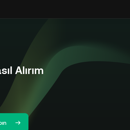
ıl Alırım
pın