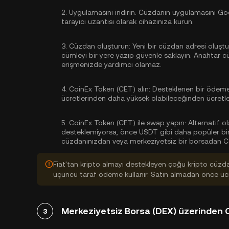
2.
Uygulamasını indirin:
Cüzdanın uygulamasını Goog
tarayıcı uzantısı olarak cihazınıza kurun.
3.
Cüzdan oluşturun:
Yeni bir cüzdan adresi oluştu
cümleyi bir yere yazıp güvenle saklayın. Anahtar 
erişmenizde yardımcı olamaz.
4.
CoinEx Token (CET) alın:
Desteklenen bir ödeme y
ücretlerinden daha yüksek olabileceğinden ücretler
5.
CoinEx Token (CET) ile swap yapın:
Alternatif o
desteklemiyorsa, önce USDT gibi daha popüler bir k
cüzdanınızdan veya merkeziyetsiz bir borsadan Coi
Fiat'tan kripto almayı destekleyen çoğu kripto cüzd
üçüncü taraf ödeme kullanır. Satın almadan önce ücre
Merkeziyetsiz Borsa (DEX) üzerinden 
3