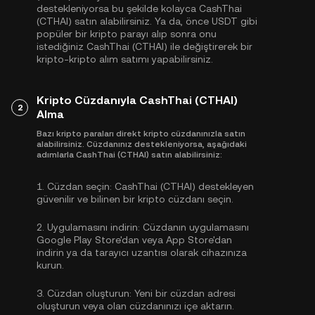
destekleniyorsa bu şekilde kolayca CashThai
(CTHAI) satın alabilirsiniz. Ya da, önce
USDT
gibi
popüler bir kripto parayı alıp sonra onu
istediğiniz CashThai (CTHAI) ile değiştirerek bir
kripto-kripto alım satımı yapabilirsiniz.
Kripto Cüzdanıyla CashThai (CTHAI)
2
Alma
Bazı kripto paraları direkt kripto cüzdanınızla satın
alabilirsiniz. Cüzdanınız destekleniyorsa, aşağıdaki
adımlarla CashThai (CTHAI) satın alabilirsiniz:
1.
Cüzdan seçin:
CashThai (CTHAI) destekleyen
güvenilir ve bilinen bir kripto cüzdanı seçin.
2.
Uygulamasını indirin:
Cüzdanın uygulamasını
Google Play Store'dan veya App Store'dan
indirin ya da tarayıcı uzantısı olarak cihazınıza
kurun.
3.
Cüzdan oluşturun:
Yeni bir cüzdan adresi
oluşturun veya olan cüzdanınızı içe aktarın.