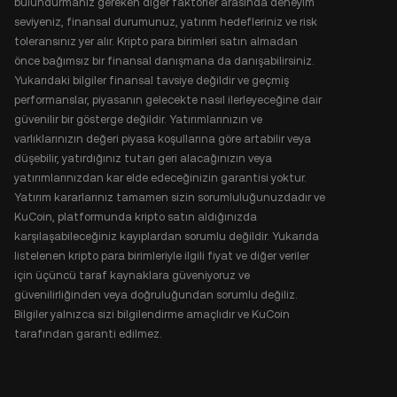
bulundurmanız gereken diğer faktörler arasında deneyim
seviyeniz, finansal durumunuz, yatırım hedefleriniz ve risk
toleransınız yer alır. Kripto para birimleri satın almadan
önce bağımsız bir finansal danışmana da danışabilirsiniz.
Yukarıdaki bilgiler finansal tavsiye değildir ve geçmiş
performanslar, piyasanın gelecekte nasıl ilerleyeceğine dair
güvenilir bir gösterge değildir. Yatırımlarınızın ve
varlıklarınızın değeri piyasa koşullarına göre artabilir veya
düşebilir, yatırdığınız tutarı geri alacağınızın veya
yatırımlarınızdan kar elde edeceğinizin garantisi yoktur.
Yatırım kararlarınız tamamen sizin sorumluluğunuzdadır ve
KuCoin, platformunda kripto satın aldığınızda
karşılaşabileceğiniz kayıplardan sorumlu değildir. Yukarıda
listelenen kripto para birimleriyle ilgili fiyat ve diğer veriler
için üçüncü taraf kaynaklara güveniyoruz ve
güvenilirliğinden veya doğruluğundan sorumlu değiliz.
Bilgiler yalnızca sizi bilgilendirme amaçlıdır ve KuCoin
tarafından garanti edilmez.