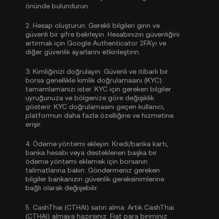
önünde bulundurun.
2.
Hesap oluşturun:
Gerekli bilgileri girin ve
güvenli bir şifre belirleyin. Hesabınızın güvenliğini
artırmak için
Google Authenticator 2FA'yı
ve
diğer güvenlik ayarlarını etkinleştirin.
3.
Kimliğinizi doğrulayın:
Güvenli ve itibarlı bir
borsa genellikle
kimlik doğrulamasını (KYC)
tamamlamanızı ister. KYC için gereken bilgiler
uyruğunuza ve bölgenize göre değişiklik
gösterir. KYC doğrulamasını geçen kullanıcı,
platformun daha fazla özelliğine ve hizmetine
erişir.
4.
Ödeme yöntemi ekleyin:
Kredi/banka kartı,
banka hesabı veya desteklenen başka bir
ödeme yöntemi eklemek için borsanın
talimatlarına bakın. Göndermeniz gereken
bilgiler bankanızın güvenlik gereksinimlerine
bağlı olarak değişebilir.
5.
CashThai (CTHAI) satın alma:
Artık CashThai
(CTHAI) almaya hazırsınız. Fiat para biriminiz