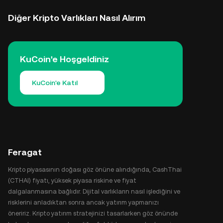
Diğer Kripto Varlıkları Nasıl Alırım
KuCoin'e Hoşgeldiniz
KuCoin'e Katıl
Feragat
Kripto piyasasının doğası göz önüne alındığında, CashThai
(CTHAI) fiyatı, yüksek piyasa riskine ve fiyat
dalgalanmasına bağlıdır. Dijital varlıkların nasıl işlediğini ve
risklerini anladıktan sonra ancak yatırım yapmanızı
öneririz. Kripto yatırım stratejinizi tasarlarken göz önünde