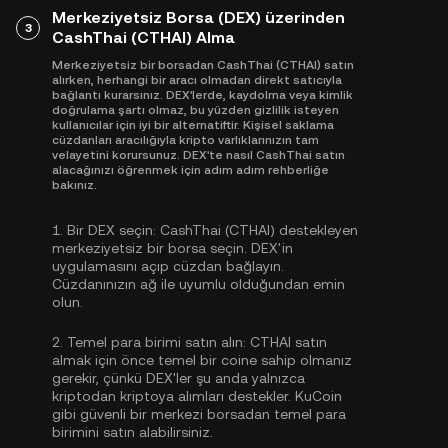
Merkeziyetsiz Borsa (DEX) üzerinden
3
CashThai (CTHAI) Alma
Merkeziyetsiz bir borsadan CashThai (CTHAI) satın
alırken, herhangi bir aracı olmadan direkt satıcıyla
bağlantı kurarsınız. DEX'lerde, kaydolma veya kimlik
doğrulama şartı olmaz, bu yüzden gizlilik isteyen
kullanıcılar için iyi bir alternatiftir. Kişisel saklama
cüzdanları aracılığıyla kripto varlıklarınızın tam
velayetini korursunuz. DEX'te nasıl CashThai satın
alacağınızı öğrenmek için adım adım rehberliğe
bakınız.
1.
Bir DEX seçin:
CashThai (CTHAI) destekleyen
merkeziyetsiz bir borsa seçin. DEX'in
uygulamasını açıp cüzdan bağlayın.
Cüzdanınızın ağ ile uyumlu olduğundan emin
olun.
2.
Temel para birimi satın alın:
CTHAI satın
almak için önce temel bir coine sahip olmanız
gerekir, çünkü DEX'ler şu anda yalnızca
kriptodan kriptoya alımları destekler. KuCoin
gibi güvenli bir merkezi borsadan
temel para
birimini satın alabilirsiniz
.