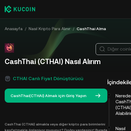
Anasayfa
/
Nasıl Kripto Para Alınır
/
CashThai Alma
Diğer coinle
CashThai (CTHAI) Nasıl Alırım
CTHAI Canlı Fiyat Dönüştürücü
İçindekil
Nerede
CashThai(CTHAI) Almak için Giriş Yapın
CashTh
(CTHAI)
Alabilir
CashThai (CTHAI) almakla veya diğer kripto para birimlerini
Nasıl
keşfetmekle ilgileniyor musunuz? Doğru yerdesiniz! Burada