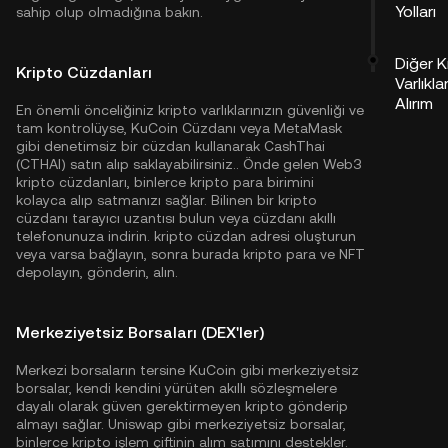
Yolları
sahip olup olmadığına bakın.
Diğer K
Kripto Cüzdanları
Varlıkla
Alırım
En önemli önceliğiniz kripto varlıklarınızın güvenliği ve
tam kontrolüyse,
KuCoin Cüzdanı
veya MetaMask
gibi denetimsiz bir cüzdan kullanarak CashThai
(CTHAI) satın alıp saklayabilirsiniz.. Önde gelen Web3
kripto cüzdanları, binlerce kripto para birimini
kolayca alıp satmanızı sağlar. Bilinen bir kripto
cüzdanı tarayıcı uzantısı bulun veya cüzdanı akıllı
telefonunuza indirin. kripto cüzdan adresi oluşturun
veya varsa bağlayın, sonra burada kripto para ve NFT
depolayın, gönderin, alın.
Merkeziyetsiz Borsaları (DEX'ler)
Merkezi borsaların tersine KuCoin gibi merkeziyetsiz
borsalar, kendi kendini yürüten akıllı sözleşmelere
dayalı olarak güven gerektirmeyen kripto gönderip
almayı sağlar. Uniswap gibi merkeziyetsiz borsalar,
binlerce kripto işlem çiftinin alım satımını destekler.