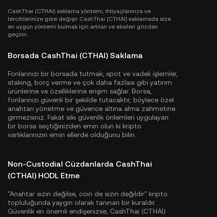
CashThai (CTHAI) saklama yöntemi, ihtiyaçlarınıza ve
tercihlerinize göre değişir. CashThai (CTHAI) saklamada size
en uygun yöntemi bulmak için artıları ve eksileri gözden
geçirin.
Borsada CashThai (CTHAI) Saklama
Fonlarınızı bir borsada tutmak; spot ve vadeli işlemler,
staking, borç verme ve çok daha fazlası gibi yatırım
ürünlerine ve özelliklerine erişim sağlar. Borsa,
fonlarınızı güvenli bir şekilde tutacaktır, böylece özel
anahtarı yönetme ve güvence altına alma zahmetine
girmezsiniz. Fakat sıkı güvenlik önlemleri uygulayan
bir borsa seçtiğinizden emin olun ki kripto
varlıklarınızın emin ellerde olduğunu bilin.
Non-Custodial Cüzdanlarda CashThai
(CTHAI) HODL Etme
"Anahtar sizin değilse, coin de sizin değildir" kripto
topluluğunda yaygın olarak tanınan bir kuraldır.
Güvenlik en önemli endişenizse, CashThai (CTHAI)