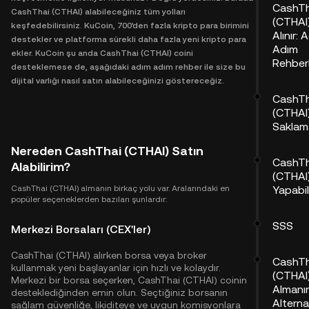
CashTh
CashThai (CTHAI) alabileceğiniz tüm yolları
(CTHAI)
keşfedebilirsiniz. KuCoin, 700'den fazla kripto para birimini
Alınır: 
destekler ve platforma sürekli daha fazla yeni kripto para
Adım
ekler. KuCoin şu anda CashThai (CTHAI) coini
Rehberl
desteklemese de, aşağıdaki adım adım rehber ile size bu
dijital varlığı nasıl satın alabileceğinizi göstereceğiz.
CashTh
(CTHAI
Saklam
Nereden CashThai (CTHAI) Satın
CashTh
Alabilirim?
(CTHAI)
CashThai (CTHAI) almanın birkaç yolu var. Aralarındaki en
Yapabil
popüler seçeneklerden bazıları şunlardır:
SSS
Merkezi Borsaları (CEX'ler)
CashThai (CTHAI) alırken borsa veya broker
CashTh
kullanmak yeni başlayanlar için hızlı ve kolaydır.
(CTHAI)
Merkezi bir borsa seçerken, CashThai (CTHAI) coinin
Almanı
desteklediğinden emin olun. Seçtiğiniz borsanın
Alterna
sağlam güvenliğe, likiditeye ve uygun komisyonlara