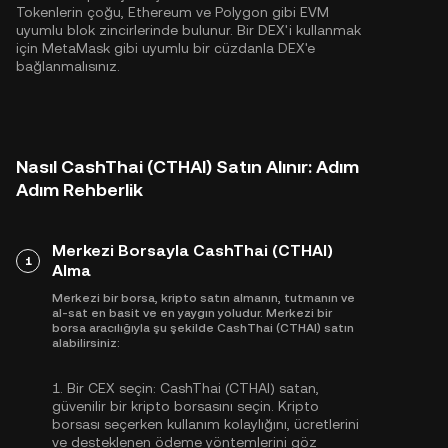
Tokenlerin çoğu,
Ethereum
ve
Polygon
gibi EVM
uyumlu blok zincirlerinde bulunur. Bir DEX'i kullanmak
için MetaMask gibi uyumlu bir cüzdanla DEX'e
bağlanmalısınız.
Nasıl CashThai (CTHAI) Satın Alınır: Adım
Adım Rehberlik
Merkezi Borsayla CashThai (CTHAI)
1
Alma
Merkezi bir borsa, kripto satın almanın, tutmanın ve
al-sat en basit ve en yaygın yoludur. Merkezi bir
borsa aracılığıyla şu şekilde CashThai (CTHAI) satın
alabilirsiniz:
1.
Bir CEX seçin:
CashThai (CTHAI) satan,
güvenilir bir kripto borsasını seçin. Kripto
borsası seçerken kullanım kolaylığını, ücretlerini
ve desteklenen ödeme yöntemlerini göz