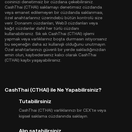
coininizi denetimsiz bir cüzdana çekebilirsiniz.
CashThai (CTHAI) saklamayı denetimsiz cüzdanda
veya emanet edilemeyen bir cüzdanda saklanması,
özel anahtarlarınız üzerindebü bütün kontrolü size
verir. Donanım cüzdanları, Web3 cüzdanları veya
kağıt cüzdanlar dahil her türlü cüzdanı
kullanabilirsiniz. Sık sık CashThai (CTHAI) işlemi
yapmak veya varlıklarınız boşta durmasın istiyorsanız
bu seçeneğin daha az kullanışlı olduğunu unutmayın.
Özel anahtarlarınızı güvenli bir yerde sakladığınızdan
emin olun, kaybederseniz kalıcı olarak CashThai
(CTHAI) kaybı yaşayabilirsiniz.
CashThai (CTHAI) ile Ne Yapabilirsiniz?
Tutabilirsiniz
CashThai (CTHAI) varlıklarınızı bir CEX'te veya
kişisel saklama cüzdanında saklayın.
Alıp satabilirsiniz