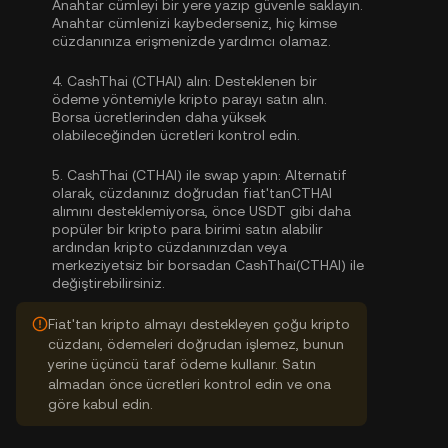
Anahtar cümleyi bir yere yazıp güvenle saklayın.
Anahtar cümlenizi kaybederseniz, hiç kimse
cüzdanınıza erişmenizde yardımcı olamaz.
4.
CashThai (CTHAI) alın:
Desteklenen bir
ödeme yöntemiyle kripto parayı satın alın.
Borsa ücretlerinden daha yüksek
olabileceğinden ücretleri kontrol edin.
5.
CashThai (CTHAI) ile swap yapın:
Alternatif
olarak, cüzdanınız doğrudan fiat'tanCTHAI
alımını desteklemiyorsa, önce USDT gibi daha
popüler bir kripto para birimi satın alabilir
ardından kripto cüzdanınızdan veya
merkeziyetsiz bir borsadan CashThai(CTHAI) ile
değiştirebilirsiniz.
Fiat'tan kripto almayı destekleyen çoğu kripto
cüzdanı, ödemeleri doğrudan işlemez, bunun
yerine üçüncü taraf ödeme kullanır. Satın
almadan önce ücretleri kontrol edin ve ona
göre kabul edin.