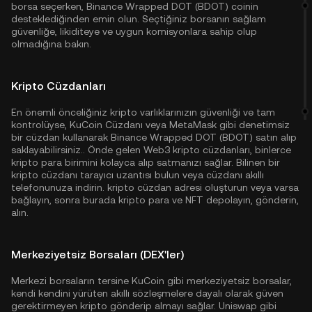
borsa seçerken, Binance Wrapped DOT (BDOT) coinin
desteklediğinden emin olun. Seçtiğiniz borsanın sağlam
güvenliğe, likiditeye ve uygun komisyonlara sahip olup
olmadığına bakın.
Kripto Cüzdanları
En önemli önceliğiniz kripto varlıklarınızın güvenliği ve tam
kontrolüyse,
KuCoin Cüzdanı
veya MetaMask gibi denetimsiz
bir cüzdan kullanarak Binance Wrapped DOT (BDOT) satın alıp
saklayabilirsiniz.. Önde gelen Web3 kripto cüzdanları, binlerce
kripto para birimini kolayca alıp satmanızı sağlar. Bilinen bir
kripto cüzdanı tarayıcı uzantısı bulun veya cüzdanı akıllı
telefonunuza indirin. kripto cüzdan adresi oluşturun veya varsa
bağlayın, sonra burada kripto para ve NFT depolayın, gönderin,
alın.
Merkeziyetsiz Borsaları (DEX'ler)
Merkezi borsaların tersine KuCoin gibi merkeziyetsiz borsalar,
kendi kendini yürüten akıllı sözleşmelere dayalı olarak güven
gerektirmeyen kripto gönderip almayı sağlar. Uniswap gibi