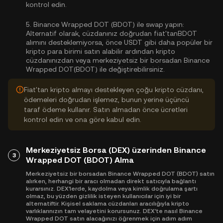
kontrol edin.
5.
Binance Wrapped DOT (BDOT) ile swap yapın:
Alternatif olarak, cüzdanınız doğrudan fiat'tanBDOT
alımını desteklemiyorsa, önce USDT gibi daha popüler bir
kripto para birimi satın alabilir ardından kripto
cüzdanınızdan veya merkeziyetsiz bir borsadan Binance
Wrapped DOT(BDOT) ile değiştirebilirsiniz.
Fiat'tan kripto almayı destekleyen çoğu kripto cüzdanı,
ödemeleri doğrudan işlemez, bunun yerine üçüncü
taraf ödeme kullanır. Satın almadan önce ücretleri
kontrol edin ve ona göre kabul edin.
Merkeziyetsiz Borsa (DEX) üzerinden Binance
3
Wrapped DOT (BDOT) Alma
Merkeziyetsiz bir borsadan Binance Wrapped DOT (BDOT) satın
alırken, herhangi bir aracı olmadan direkt satıcıyla bağlantı
kurarsınız. DEX'lerde, kaydolma veya kimlik doğrulama şartı
olmaz, bu yüzden gizlilik isteyen kullanıcılar için iyi bir
alternatiftir. Kişisel saklama cüzdanları aracılığıyla kripto
varlıklarınızın tam velayetini korursunuz. DEX'te nasıl Binance
Wrapped DOT satın alacağınızı öğrenmek için adım adım