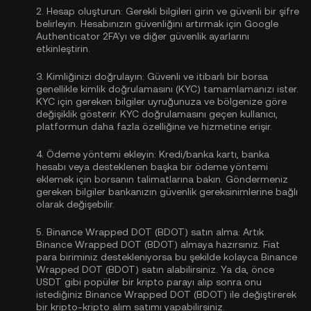
2.
Hesap oluşturun:
Gerekli bilgileri girin ve güvenli bir şifre
belirleyin. Hesabınızın güvenliğini artırmak için
Google
Authenticator 2FA'yı
ve diğer güvenlik ayarlarını
etkinleştirin.
3.
Kimliğinizi doğrulayın:
Güvenli ve itibarlı bir borsa
genellikle
kimlik doğrulamasını (KYC)
tamamlamanızı ister.
KYC için gereken bilgiler uyruğunuza ve bölgenize göre
değişiklik gösterir. KYC doğrulamasını geçen kullanıcı,
platformun daha fazla özelliğine ve hizmetine erişir.
4.
Ödeme yöntemi ekleyin:
Kredi/banka kartı, banka
hesabı veya desteklenen başka bir ödeme yöntemi
eklemek için borsanın talimatlarına bakın. Göndermeniz
gereken bilgiler bankanızın güvenlik gereksinimlerine bağlı
olarak değişebilir.
5.
Binance Wrapped DOT (BDOT) satın alma:
Artık
Binance Wrapped DOT (BDOT) almaya hazırsınız. Fiat
para biriminiz destekleniyorsa bu şekilde kolayca Binance
Wrapped DOT (BDOT) satın alabilirsiniz. Ya da, önce
USDT
gibi popüler bir kripto parayı alıp sonra onu
istediğiniz Binance Wrapped DOT (BDOT) ile değiştirerek
bir kripto-kripto alım satımı yapabilirsiniz.