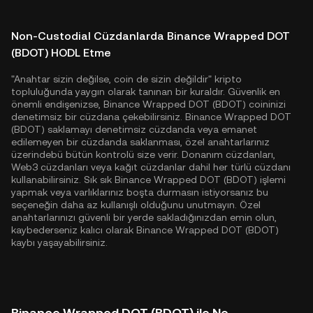
Non-Custodial Cüzdanlarda Binance Wrapped DOT
(BDOT) HODL Etme
"Anahtar sizin değilse, coin de sizin değildir" kripto
topluluğunda yaygın olarak tanınan bir kuraldır. Güvenlik en
önemli endişenizse, Binance Wrapped DOT (BDOT) coininizi
denetimsiz bir cüzdana çekebilirsiniz. Binance Wrapped DOT
(BDOT) saklamayı denetimsiz cüzdanda veya emanet
edilemeyen bir cüzdanda saklanması, özel anahtarlarınız
üzerindebü bütün kontrolü size verir. Donanım cüzdanları,
Web3 cüzdanları veya kağıt cüzdanlar dahil her türlü cüzdanı
kullanabilirsiniz. Sık sık Binance Wrapped DOT (BDOT) işlemi
yapmak veya varlıklarınız boşta durmasın istiyorsanız bu
seçeneğin daha az kullanışlı olduğunu unutmayın. Özel
anahtarlarınızı güvenli bir yerde sakladığınızdan emin olun,
kaybederseniz kalıcı olarak Binance Wrapped DOT (BDOT)
kaybı yaşayabilirsiniz.
Binance Wrapped DOT (BDOT) ile Ne