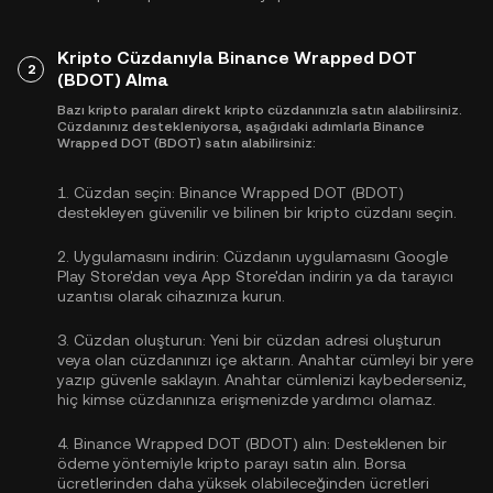
Kripto Cüzdanıyla Binance Wrapped DOT
2
(BDOT) Alma
Bazı kripto paraları direkt kripto cüzdanınızla satın alabilirsiniz.
Cüzdanınız destekleniyorsa, aşağıdaki adımlarla Binance
Wrapped DOT (BDOT) satın alabilirsiniz:
1.
Cüzdan seçin:
Binance Wrapped DOT (BDOT)
destekleyen güvenilir ve bilinen bir kripto cüzdanı seçin.
2.
Uygulamasını indirin:
Cüzdanın uygulamasını Google
Play Store'dan veya App Store'dan indirin ya da tarayıcı
uzantısı olarak cihazınıza kurun.
3.
Cüzdan oluşturun:
Yeni bir cüzdan adresi oluşturun
veya olan cüzdanınızı içe aktarın. Anahtar cümleyi bir yere
yazıp güvenle saklayın. Anahtar cümlenizi kaybederseniz,
hiç kimse cüzdanınıza erişmenizde yardımcı olamaz.
4.
Binance Wrapped DOT (BDOT) alın:
Desteklenen bir
ödeme yöntemiyle kripto parayı satın alın. Borsa
ücretlerinden daha yüksek olabileceğinden ücretleri