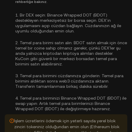
rehberliğe bakınız.
1.
Bir DEX seçin:
Binance Wrapped DOT (BDOT)
destekleyen merkeziyetsiz bir borsa seçin. DEX'in
uygulamasını açıp cüzdan bağlayın. Cüzdanınızın ağ ile
uyumlu olduğundan emin olun.
2.
Temel para birimi satın alın:
BDOT satın almak için önce
temel bir coine sahip olmanız gerekir, çünkü DEX'ler şu
anda yalnızca kriptodan kriptoya alımları destekler.
KuCoin gibi güvenli bir merkezi borsadan
temel para
birimini satın alabilirsiniz
.
3.
Temel para birimini cüzdanınıza gönderin:
Temel para
birimini aldıktan sonra web3 cüzdanınıza aktarın.
Transferin tamamlanması birkaç dakika sürebilir.
4.
Temel para biriminizi Binance Wrapped DOT (BDOT) ile
swap yapın:
Artık temel para birimlerinizi Binance
Wrapped DOT (BDOT) ile değiştirmeye hazırsınız.
İşlem ücretlerini ödemek için yeterli sayıda yerel blok
zinciri tokeniniz olduğundan emin olun (Ethereum blok