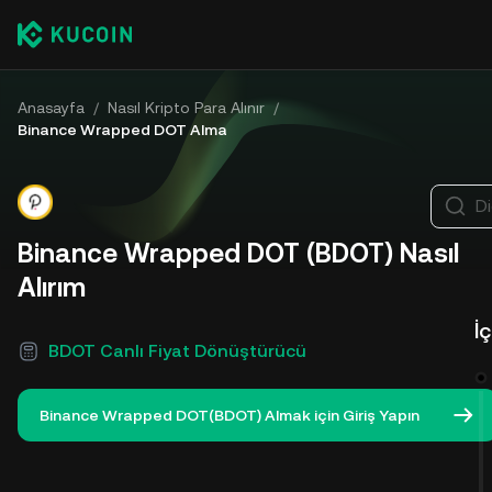
Anasayfa
/
Nasıl Kripto Para Alınır
/
Binance Wrapped DOT Alma
Di
Binance Wrapped DOT (BDOT) Nasıl
Alırım
İ
BDOT Canlı Fiyat Dönüştürücü
Binance Wrapped DOT(BDOT) Almak için Giriş Yapın