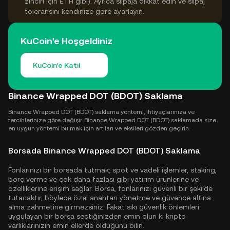
zinciri için ETH gibi). Ayrıca slipaja dikkat edin ve slipaj
toleransını kendinize göre ayarlayın.
KuCoin'e Hoşgeldiniz
KuCoin'e Katıl
Binance Wrapped DOT (BDOT) Saklama
Binance Wrapped DOT (BDOT) saklama yöntemi, ihtiyaçlarınıza ve
tercihlerinize göre değişir. Binance Wrapped DOT (BDOT) saklamada size
en uygun yöntemi bulmak için artıları ve eksileri gözden geçirin.
Borsada Binance Wrapped DOT (BDOT) Saklama
Fonlarınızı bir borsada tutmak; spot ve vadeli işlemler, staking,
borç verme ve çok daha fazlası gibi yatırım ürünlerine ve
özelliklerine erişim sağlar. Borsa, fonlarınızı güvenli bir şekilde
tutacaktır, böylece özel anahtarı yönetme ve güvence altına
alma zahmetine girmezsiniz. Fakat sıkı güvenlik önlemleri
uygulayan bir borsa seçtiğinizden emin olun ki kripto
varlıklarınızın emin ellerde olduğunu bilin.