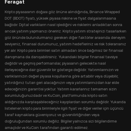
Feragat
Kripto piyasasının doğası göz önüne alındığında, Binance Wrapped
DOT (BDOT) fiyatı, yüksek piyasa riskine ve fiyat dalgalanmasına
bağlıdır. Dijital varlıkların nasıl işlediğini ve risklerini anladıktan sonra
ancak yatırım yapmanızı öneririz. Kripto yatırım stratejinizi tasarlarken
göz önünde bulundurmanız gereken diğer faktörler arasında deneyim
seviyeniz, finansal durumunuz, yatırım hedefleriniz ve risk toleransınız
yer alır. Kripto para birimleri satın almadan önce bağımsız bir finansal
danışmana da danışabilirsiniz. Yukarıdaki bilgiler finansal tavsiye
değildir ve geçmiş performanslar, piyasanın gelecekte nasıl
ilerleyeceğine dair güvenilir bir gösterge değildir. Yatırımlarınızın ve
varlıklarınızın değeri piyasa koşullarına göre artabilir veya düşebilir,
yatırdığınız tutarı geri alacağınızın veya yatırımlarınızdan kar elde
edeceğinizin garantisi yoktur. Yatırım kararlarınız tamamen sizin
sorumluluğunuzdadır ve KuCoin, platformunda kripto satın
aldığınızda karşılaşabileceğiniz kayıplardan sorumlu değildir. Yukarıda
listelenen kripto para birimleriyle ilgili fiyat ve diğer veriler için üçüncü
taraf kaynaklara güveniyoruz ve güvenilirliğinden veya
doğruluğundan sorumlu değiliz. Bilgiler yalnızca sizi bilgilendirme
amaçlıdır ve KuCoin tarafından garanti edilmez.