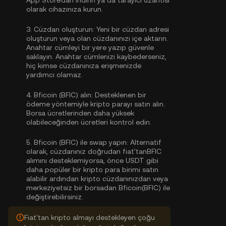
App Store'dan indirin ya da tarayıcı uzantısı
olarak cihazınıza kurun.
3.
Cüzdan oluşturun:
Yeni bir cüzdan adresi
oluşturun veya olan cüzdanınızı içe aktarın.
Anahtar cümleyi bir yere yazıp güvenle
saklayın. Anahtar cümlenizi kaybederseniz,
hiç kimse cüzdanınıza erişmenizde
yardımcı olamaz.
4.
Bficoin (BFIC) alın:
Desteklenen bir
ödeme yöntemiyle kripto parayı satın alın.
Borsa ücretlerinden daha yüksek
olabileceğinden ücretleri kontrol edin.
5.
Bficoin (BFIC) ile swap yapın:
Alternatif
olarak, cüzdanınız doğrudan fiat'tanBFIC
alımını desteklemiyorsa, önce USDT gibi
daha popüler bir kripto para birimi satın
alabilir ardından kripto cüzdanınızdan veya
merkeziyetsiz bir borsadan Bficoin(BFIC) ile
değiştirebilirsiniz.
Fiat'tan kripto almayı destekleyen çoğu