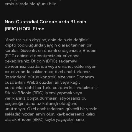
emin ellerde olduğunu bilin.
Non-Custodial Cüzdanlarda Bficoin
(BFIC) HODL Etme
"Anahtar sizin değilse, coin de sizin değildir"
kripto topluluğunda yaygın olarak tanınan bir
kuraldır. Güvenlik en önemli endişenizse, Bficoin
(BFIC) coininizi denetimsiz bir cüzdana
çekebilirsiniz. Bficoin (BFIC) saklamayı
denetimsiz cüzdanda veya emanet edilemeyen
bir cüzdanda saklanması, özel anahtarlarınız
üzerindebü bütün kontrolü size verir. Donanım
cüzdanları, Web3 cüzdanları veya kağıt
cüzdanlar dahil her türlü cüzdanı kullanabilirsiniz.
Sık sık Bficoin (BFIC) işlemi yapmak veya
varlıklarınız boşta durmasın istiyorsanız bu
seçeneğin daha az kullanışlı olduğunu
unutmayın. Özel anahtarlarınızı güvenli bir yerde
sakladığınızdan emin olun, kaybederseniz kalıcı
olarak Bficoin (BFIC) kaybı yaşayabilirsiniz.