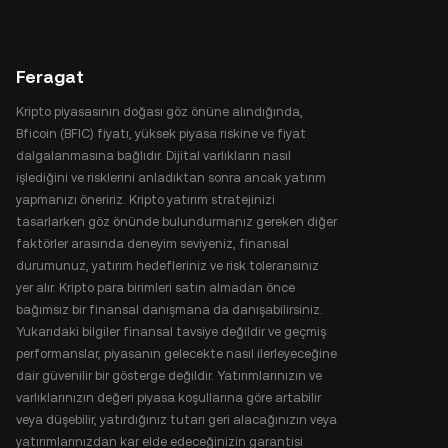
Feragat
Kripto piyasasının doğası göz önüne alındığında,
Bficoin (BFIC) fiyatı, yüksek piyasa riskine ve fiyat
dalgalanmasına bağlıdır. Dijital varlıkların nasıl
işlediğini ve risklerini anladıktan sonra ancak yatırım
yapmanızı öneririz. Kripto yatırım stratejinizi
tasarlarken göz önünde bulundurmanız gereken diğer
faktörler arasında deneyim seviyeniz, finansal
durumunuz, yatırım hedefleriniz ve risk toleransınız
yer alır. Kripto para birimleri satın almadan önce
bağımsız bir finansal danışmana da danışabilirsiniz.
Yukarıdaki bilgiler finansal tavsiye değildir ve geçmiş
performanslar, piyasanın gelecekte nasıl ilerleyeceğine
dair güvenilir bir gösterge değildir. Yatırımlarınızın ve
varlıklarınızın değeri piyasa koşullarına göre artabilir
veya düşebilir, yatırdığınız tutarı geri alacağınızın veya
yatırımlarınızdan kar elde edeceğinizin garantisi