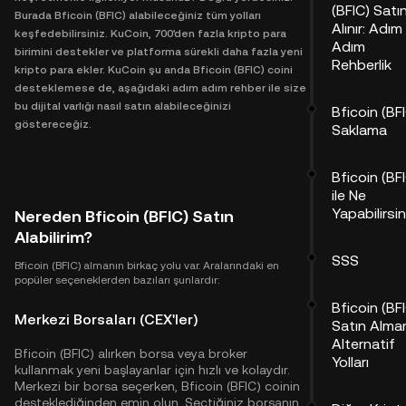
(BFIC) Satı
Burada Bficoin (BFIC) alabileceğiniz tüm yolları
Alınır: Adım
keşfedebilirsiniz. KuCoin, 700'den fazla kripto para
Adım
birimini destekler ve platforma sürekli daha fazla yeni
Rehberlik
kripto para ekler. KuCoin şu anda Bficoin (BFIC) coini
desteklemese de, aşağıdaki adım adım rehber ile size
bu dijital varlığı nasıl satın alabileceğinizi
Bficoin (BF
göstereceğiz.
Saklama
Bficoin (BF
ile Ne
Yapabilirsi
Nereden Bficoin (BFIC) Satın
Alabilirim?
SSS
Bficoin (BFIC) almanın birkaç yolu var. Aralarındaki en
popüler seçeneklerden bazıları şunlardır:
Bficoin (BF
Merkezi Borsaları (CEX'ler)
Satın Alma
Alternatif
Bficoin (BFIC) alırken borsa veya broker
Yolları
kullanmak yeni başlayanlar için hızlı ve kolaydır.
Merkezi bir borsa seçerken, Bficoin (BFIC) coinin
desteklediğinden emin olun. Seçtiğiniz borsanın