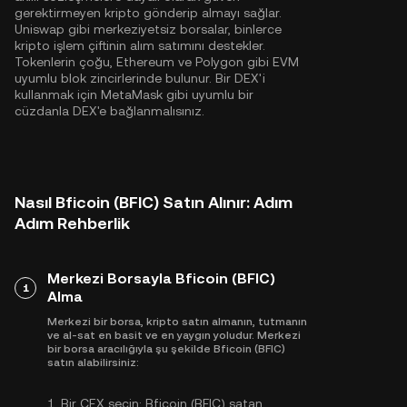
gerektirmeyen kripto gönderip almayı sağlar.
Uniswap gibi merkeziyetsiz borsalar, binlerce
kripto işlem çiftinin alım satımını destekler.
Tokenlerin çoğu,
Ethereum
ve
Polygon
gibi EVM
uyumlu blok zincirlerinde bulunur. Bir DEX'i
kullanmak için MetaMask gibi uyumlu bir
cüzdanla DEX'e bağlanmalısınız.
Nasıl Bficoin (BFIC) Satın Alınır: Adım
Adım Rehberlik
Merkezi Borsayla Bficoin (BFIC)
1
Alma
Merkezi bir borsa, kripto satın almanın, tutmanın
ve al-sat en basit ve en yaygın yoludur. Merkezi
bir borsa aracılığıyla şu şekilde Bficoin (BFIC)
satın alabilirsiniz:
1.
Bir CEX seçin:
Bficoin (BFIC) satan,