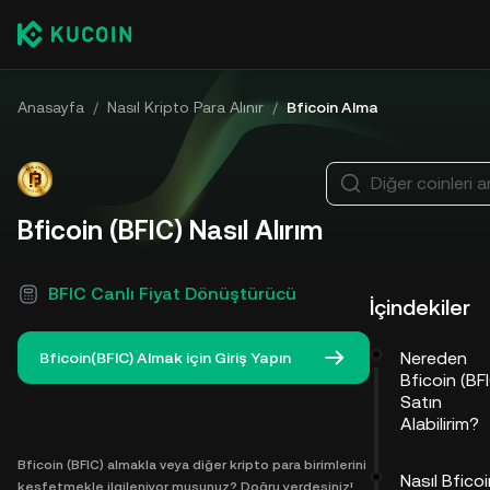
Anasayfa
/
Nasıl Kripto Para Alınır
/
Bficoin Alma
Diğer coinleri a
Bficoin (BFIC) Nasıl Alırım
BFIC Canlı Fiyat Dönüştürücü
İçindekiler
Nereden
Bficoin(BFIC) Almak için Giriş Yapın
Bficoin (BF
Satın
Alabilirim?
Bficoin (BFIC) almakla veya diğer kripto para birimlerini
Nasıl Bfico
keşfetmekle ilgileniyor musunuz? Doğru yerdesiniz!