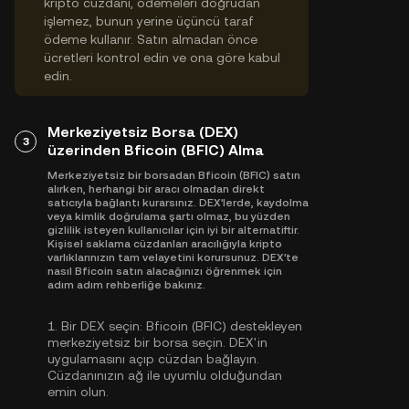
kripto cüzdanı, ödemeleri doğrudan
işlemez, bunun yerine üçüncü taraf
ödeme kullanır. Satın almadan önce
ücretleri kontrol edin ve ona göre kabul
edin.
Merkeziyetsiz Borsa (DEX)
3
üzerinden Bficoin (BFIC) Alma
Merkeziyetsiz bir borsadan Bficoin (BFIC) satın
alırken, herhangi bir aracı olmadan direkt
satıcıyla bağlantı kurarsınız. DEX'lerde, kaydolma
veya kimlik doğrulama şartı olmaz, bu yüzden
gizlilik isteyen kullanıcılar için iyi bir alternatiftir.
Kişisel saklama cüzdanları aracılığıyla kripto
varlıklarınızın tam velayetini korursunuz. DEX'te
nasıl Bficoin satın alacağınızı öğrenmek için
adım adım rehberliğe bakınız.
1.
Bir DEX seçin:
Bficoin (BFIC) destekleyen
merkeziyetsiz bir borsa seçin. DEX'in
uygulamasını açıp cüzdan bağlayın.
Cüzdanınızın ağ ile uyumlu olduğundan
emin olun.