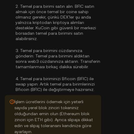
2.
Temel para birimi satın alın:
BFIC satın
almak için önce temel bir coine sahip
olmanız gerekir, çünkü DEX'ler şu anda
yalnızca kriptodan kriptoya alımları
destekler. KuCoin gibi güvenli bir merkezi
borsadan
temel para birimini satın
alabilirsiniz
.
3.
Temel para birimini cüzdanınıza
gönderin:
Temel para birimini aldıktan
sonra web3 cüzdanınıza aktarın. Transferin
tamamlanması birkaç dakika sürebilir.
4.
Temel para biriminizi Bficoin (BFIC) ile
swap yapın:
Artık temel para birimlerinizi
Bficoin (BFIC) ile değiştirmeye hazırsınız.
İşlem ücretlerini ödemek için yeterli
sayıda yerel blok zinciri tokeniniz
olduğundan emin olun (Ethereum blok
zinciri için ETH gibi). Ayrıca slipaja dikkat
edin ve slipaj toleransını kendinize göre
ayarlayın.