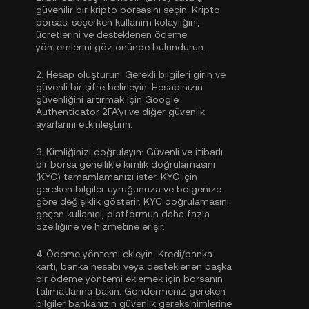
güvenilir bir kripto borsasını seçin. Kripto
borsası seçerken kullanım kolaylığını,
ücretlerini ve desteklenen ödeme
yöntemlerini göz önünde bulundurun.
2.
Hesap oluşturun:
Gerekli bilgileri girin ve
güvenli bir şifre belirleyin. Hesabınızın
güvenliğini artırmak için
Google
Authenticator 2FA'yı
ve diğer güvenlik
ayarlarını etkinleştirin.
3.
Kimliğinizi doğrulayın:
Güvenli ve itibarlı
bir borsa genellikle
kimlik doğrulamasını
(KYC)
tamamlamanızı ister. KYC için
gereken bilgiler uyruğunuza ve bölgenize
göre değişiklik gösterir. KYC doğrulamasını
geçen kullanıcı, platformun daha fazla
özelliğine ve hizmetine erişir.
4.
Ödeme yöntemi ekleyin:
Kredi/banka
kartı, banka hesabı veya desteklenen başka
bir ödeme yöntemi eklemek için borsanın
talimatlarına bakın. Göndermeniz gereken
bilgiler bankanızın güvenlik gereksinimlerine