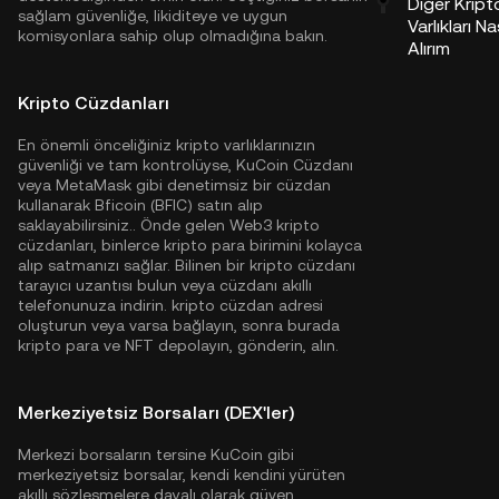
Diğer Kript
sağlam güvenliğe, likiditeye ve uygun
Varlıkları Na
komisyonlara sahip olup olmadığına bakın.
Alırım
Kripto Cüzdanları
En önemli önceliğiniz kripto varlıklarınızın
güvenliği ve tam kontrolüyse,
KuCoin Cüzdanı
veya MetaMask gibi denetimsiz bir cüzdan
kullanarak Bficoin (BFIC) satın alıp
saklayabilirsiniz.. Önde gelen Web3 kripto
cüzdanları, binlerce kripto para birimini kolayca
alıp satmanızı sağlar. Bilinen bir kripto cüzdanı
tarayıcı uzantısı bulun veya cüzdanı akıllı
telefonunuza indirin. kripto cüzdan adresi
oluşturun veya varsa bağlayın, sonra burada
kripto para ve NFT depolayın, gönderin, alın.
Merkeziyetsiz Borsaları (DEX'ler)
Merkezi borsaların tersine KuCoin gibi
merkeziyetsiz borsalar, kendi kendini yürüten
akıllı sözleşmelere dayalı olarak güven