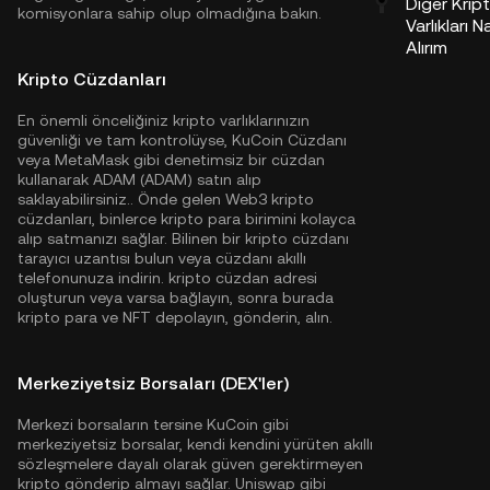
Diğer Krip
komisyonlara sahip olup olmadığına bakın.
Varlıkları N
Alırım
Kripto Cüzdanları
En önemli önceliğiniz kripto varlıklarınızın
güvenliği ve tam kontrolüyse,
KuCoin Cüzdanı
veya MetaMask gibi denetimsiz bir cüzdan
kullanarak ADAM (ADAM) satın alıp
saklayabilirsiniz.. Önde gelen Web3 kripto
cüzdanları, binlerce kripto para birimini kolayca
alıp satmanızı sağlar. Bilinen bir kripto cüzdanı
tarayıcı uzantısı bulun veya cüzdanı akıllı
telefonunuza indirin. kripto cüzdan adresi
oluşturun veya varsa bağlayın, sonra burada
kripto para ve NFT depolayın, gönderin, alın.
Merkeziyetsiz Borsaları (DEX'ler)
Merkezi borsaların tersine KuCoin gibi
merkeziyetsiz borsalar, kendi kendini yürüten akıllı
sözleşmelere dayalı olarak güven gerektirmeyen
kripto gönderip almayı sağlar. Uniswap gibi