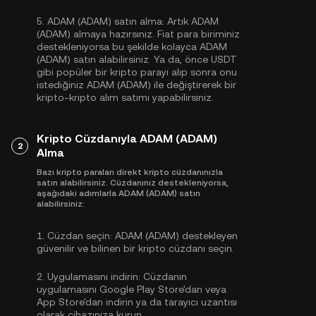
5.
ADAM (ADAM) satın alma:
Artık ADAM
(ADAM) almaya hazırsınız. Fiat para biriminiz
destekleniyorsa bu şekilde kolayca ADAM
(ADAM) satın alabilirsiniz. Ya da, önce
USDT
gibi popüler bir kripto parayı alıp sonra onu
istediğiniz ADAM (ADAM) ile değiştirerek bir
kripto-kripto alım satımı yapabilirsiniz.
Kripto Cüzdanıyla ADAM (ADAM)
2
Alma
Bazı kripto paraları direkt kripto cüzdanınızla
satın alabilirsiniz. Cüzdanınız destekleniyorsa,
aşağıdaki adımlarla ADAM (ADAM) satın
alabilirsiniz:
1.
Cüzdan seçin:
ADAM (ADAM) destekleyen
güvenilir ve bilinen bir kripto cüzdanı seçin.
2.
Uygulamasını indirin:
Cüzdanın
uygulamasını Google Play Store'dan veya
App Store'dan indirin ya da tarayıcı uzantısı
olarak cihazınıza kurun.