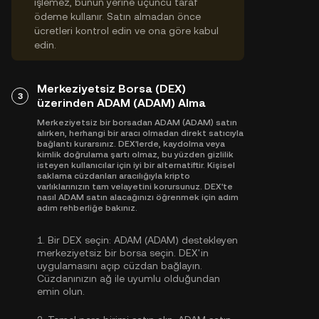
işlemez, bunun yerine üçüncü taraf
ödeme kullanır. Satın almadan önce
ücretleri kontrol edin ve ona göre kabul
edin.
Merkeziyetsiz Borsa (DEX)
3
üzerinden ADAM (ADAM) Alma
Merkeziyetsiz bir borsadan ADAM (ADAM) satın
alırken, herhangi bir aracı olmadan direkt satıcıyla
bağlantı kurarsınız. DEX'lerde, kaydolma veya
kimlik doğrulama şartı olmaz, bu yüzden gizlilik
isteyen kullanıcılar için iyi bir alternatiftir. Kişisel
saklama cüzdanları aracılığıyla kripto
varlıklarınızın tam velayetini korursunuz. DEX'te
nasıl ADAM satın alacağınızı öğrenmek için adım
adım rehberliğe bakınız.
1.
Bir DEX seçin:
ADAM (ADAM) destekleyen
merkeziyetsiz bir borsa seçin. DEX'in
uygulamasını açıp cüzdan bağlayın.
Cüzdanınızın ağ ile uyumlu olduğundan
emin olun.