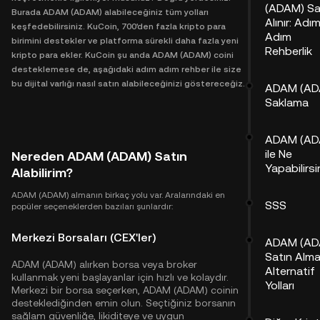
(ADAM) Sa
Burada ADAM (ADAM) alabileceğiniz tüm yolları
Alınır: Adı
keşfedebilirsiniz. KuCoin, 700'den fazla kripto para
Adım
birimini destekler ve platforma sürekli daha fazla yeni
Rehberlik
kripto para ekler. KuCoin şu anda ADAM (ADAM) coini
desteklemese de, aşağıdaki adım adım rehber ile size
bu dijital varlığı nasıl satın alabileceğinizi göstereceğiz.
ADAM (AD
Saklama
ADAM (AD
ile Ne
Nereden ADAM (ADAM) Satın
Yapabilirsi
Alabilirim?
ADAM (ADAM) almanın birkaç yolu var. Aralarındaki en
SSS
popüler seçeneklerden bazıları şunlardır:
Merkezi Borsaları (CEX'ler)
ADAM (AD
Satın Alma
ADAM (ADAM) alırken borsa veya broker
Alternatif
kullanmak yeni başlayanlar için hızlı ve kolaydır.
Yolları
Merkezi bir borsa seçerken, ADAM (ADAM) coinin
desteklediğinden emin olun. Seçtiğiniz borsanın
sağlam güvenliğe, likiditeye ve uygun