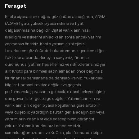
Feragat
Kripto piyasasının doğası göz önüne alındığında, ADAM
(ADAM) fiyatı, yüksek piyasa riskine ve fiyat
dalgalanmasına bağlıdır. Dijital varlıkların nasıl
işlediğini ve risklerini anladıktan sonra ancak yatırım
yapmanızı öneririz. Kripto yatırım stratejinizi
tasarlarken göz önünde bulundurmanız gereken diğer
faktörler arasında deneyim seviyeniz, finansal
durumunuz, yatırım hedefleriniz ve risk toleransınız yer
alır. Kripto para birimleri satın almadan önce bağımsız
bir finansal danışmana da danışabilirsiniz. Yukarıdaki
bilgiler finansal tavsiye değildir ve geçmiş
performanslar, piyasanın gelecekte nasıl ilerleyeceğine
dair güvenilir bir gösterge değildir. Yatırımlarınızın ve
varlıklarınızın değeri piyasa koşullarına göre artabilir
veya düşebilir, yatırdığınız tutarı geri alacağınızın veya
yatırımlarınızdan kar elde edeceğinizin garantisi
yoktur. Yatırım kararlarınız tamamen sizin
sorumluluğunuzdadır ve KuCoin, platformunda kripto