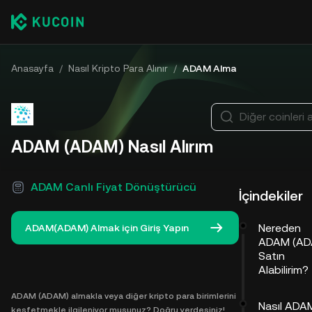
Anasayfa
/
Nasıl Kripto Para Alınır
/
ADAM Alma
Diğer coinleri 
ADAM (ADAM) Nasıl Alırım
ADAM Canlı Fiyat Dönüştürücü
İçindekiler
Nereden
ADAM(ADAM) Almak için Giriş Yapın
ADAM (AD
Satın
Alabilirim?
ADAM (ADAM) almakla veya diğer kripto para birimlerini
Nasıl ADA
keşfetmekle ilgileniyor musunuz? Doğru yerdesiniz!