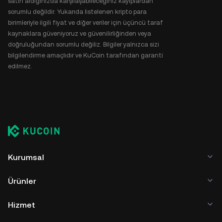
satın aldığınızda karşılaşabileceğiniz kayıplardan
sorumlu değildir. Yukarıda listelenen kripto para
birimleriyle ilgili fiyat ve diğer veriler için üçüncü taraf
kaynaklara güveniyoruz ve güvenilirliğinden veya
doğruluğundan sorumlu değiliz. Bilgiler yalnızca sizi
bilgilendirme amaçlıdır ve KuCoin tarafından garanti
edilmez.
Kurumsal
Ürünler
Hizmet