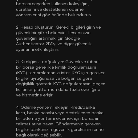
borsası seçerken kullanım kolaylığını,
ücretlerini ve desteklenen ödeme
yöntemlerini göz önünde bulundurun.
2.
Hesap oluşturun:
Gerekli bilgileri girin ve
güvenli bir şifre belirleyin. Hesabınızın
güvenliğini artırmak için
Google
Authenticator 2FA'yı
ve diğer güvenlik
ayarlarını etkinleştirin.
3.
Kimliğinizi doğrulayın:
Güvenli ve itibarlı
bir borsa genellikle
kimlik doğrulamasını
(KYC)
tamamlamanızı ister. KYC için gereken
bilgiler uyruğunuza ve bölgenize göre
değişiklik gösterir. KYC doğrulamasını geçen
kullanıcı, platformun daha fazla özelliğine
ve hizmetine erişir.
4.
Ödeme yöntemi ekleyin:
Kredi/banka
kartı, banka hesabı veya desteklenen başka
bir ödeme yöntemi eklemek için borsanın
talimatlarına bakın. Göndermeniz gereken
bilgiler bankanızın güvenlik gereksinimlerine
bağlı olarak değişebilir.