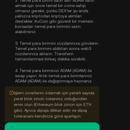
2.
Temel para birimi satın alın:
ADAM satın
almak için önce temel bir coine sahip
olmanız gerekir, çünkü DEX'ler şu anda
yalnızca kriptodan kriptoya alımları
destekler. KuCoin gibi güvenli bir merkezi
borsadan
temel para birimini satın
alabilirsiniz
.
3.
Temel para birimini cüzdanınıza gönderin:
Temel para birimini aldıktan sonra web3
cüzdanınıza aktarın. Transferin
tamamlanması birkaç dakika sürebilir.
4.
Temel para biriminizi ADAM (ADAM) ile
swap yapın:
Artık temel para birimlerinizi
ADAM (ADAM) ile değiştirmeye hazırsınız.
İşlem ücretlerini ödemek için yeterli sayıda
yerel blok zinciri tokeniniz olduğundan
emin olun (Ethereum blok zinciri için ETH
gibi). Ayrıca slipaja dikkat edin ve slipaj
toleransını kendinize göre ayarlayın.