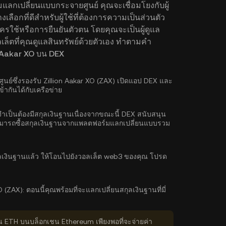
มแลกเปลี่ยนแบบกระจายศูนย์ คุณจะเชื่อมโยงกับผู้
ลือกที่ดีสำหรับผู้ใช้ที่ต้องการความเป็นส่วนตัว
ครใช้หรือการยืนยันตัวตน โดยคุณจะเป็นผู้ดูแล
ล็ตที่คุณดูแลสินทรัพย์ด้วยตัวเอง ทำตามคำ
on Aakar XO บน DEX
ย์ซึ่งรองรับ Zillion Aakar XO (ZAX) เปิดแอป DEX และ
้ากันได้กับเครือข่าย
ำเป็นต้องมีสกุลเงินฐานเนื่องจากขณะนี้ DEX สนับสนุน
ามารถ
ซื้อสกุลเงินฐาน
จากแพลตฟอร์มแลกเปลี่ยนแบบรวม
ุลเงินฐานแล้ว ให้โอนไปยังวอลเล็ต web3 ของคุณ โปรด
O (ZAX):
ตอนนี้คุณพร้อมที่จะแลกเปลี่ยนสกุลเงินฐานที่มี่
่น ETH บนบล็อกเชน Ethereum เพียงพอที่จะจ่ายค่า