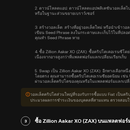
2.
ดาวน์โหลดแอป:
ดาวน์โหลดแอปพลิเคชันวอลเล็ตไปย
หรือในฐานะส่วนขยายเบราว์เซอร์
3.
สร้างวอลเล็ต:
สร้างที่อยู่วอลเล็ตใหม่ หรือนำเข้าวอ
เขียน Seed Phrase ลงในกระดาษและเก็บไว้ในที่ปลอดภัย
คุณทำ Seed Phrase หาย
4.
ซื้อ Zillion Aakar XO (ZAX):
ซื้อคริปโตเคอเรนซีโดยใ
เนื่องจากอาจสูงกว่าที่แพลตฟอร์มแลกเปลี่ยนเรียกเก็บ
5.
Swap เป็น Zillion Aakar XO (ZAX):
อีกทางเลือกหนึ่
โดยตรง คุณสามารถซื้อคริปโตเคอเรนซียอดนิยม เช่น U
ผ่านวอลเล็ตคริปโตของคุณหรือในแพลตฟอร์มแลกเปลี
วอลเล็ตคริปโตส่วนใหญ่ที่รองรับการซื้อแบบ Fiat เป็นคร
ประมวลผลการชำระเงินของบุคคลที่สามแทน ตรวจสอบให้แน
ซื้อ Zillion Aakar XO (ZAX) บนแพลตฟอร
3