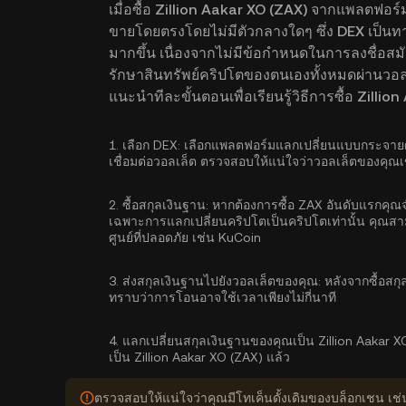
เมื่อซื้อ Zillion Aakar XO (ZAX) จากแพลตฟอร์
ขายโดยตรงโดยไม่มีตัวกลางใดๆ ซึ่ง DEX เป็นทางเ
มากขึ้น เนื่องจากไม่มีข้อกำหนดในการลงชื่อสมั
รักษาสินทรัพย์คริปโตของตนเองทั้งหมดผ่านวอลเ
แนะนำทีละขั้นตอนเพื่อเรียนรู้วิธีการซื้อ Zilli
1.
เลือก DEX:
เลือกแพลตฟอร์มแลกเปลี่ยนแบบกระจายศูน
เชื่อมต่อวอลเล็ต ตรวจสอบให้แน่ใจว่าวอลเล็ตของคุณเข
2.
ซื้อสกุลเงินฐาน:
หากต้องการซื้อ ZAX อันดับแรกคุณจ
เฉพาะการแลกเปลี่ยนคริปโตเป็นคริปโตเท่านั้น คุณส
ศูนย์ที่ปลอดภัย เช่น KuCoin
3.
ส่งสกุลเงินฐานไปยังวอลเล็ตของคุณ:
หลังจากซื้อสก
ทราบว่าการโอนอาจใช้เวลาเพียงไม่กี่นาที
4.
แลกเปลี่ยนสกุลเงินฐานของคุณเป็น Zillion Aakar X
เป็น Zillion Aakar XO (ZAX) แล้ว
ตรวจสอบให้แน่ใจว่าคุณมีโทเค็นดั้งเดิมของบล็อกเชน เช