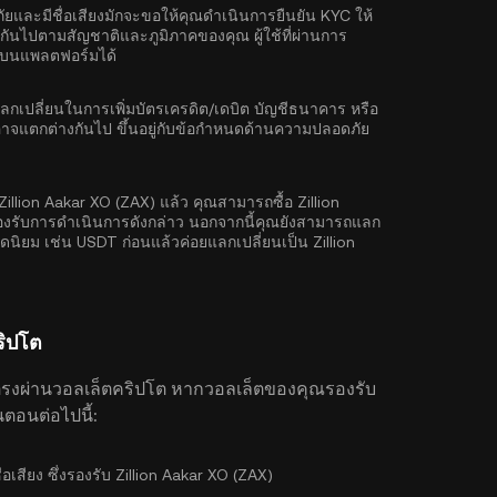
ยและมีชื่อเสียงมักจะขอให้คุณดำเนิน
การยืนยัน KYC
ให้
งกันไปตามสัญชาติและภูมิภาคของคุณ ผู้ใช้ที่ผ่านการ
ิมบนแพลตฟอร์มได้
ลี่ยนในการเพิ่มบัตรเครดิต/เดบิต บัญชีธนาคาร หรือ
งใช้อาจแตกต่างกันไป ขึ้นอยู่กับข้อกำหนดด้านความปลอดภัย
 Zillion Aakar XO (ZAX) แล้ว คุณสามารถซื้อ Zillion
รองรับการดำเนินการดังกล่าว นอกจากนี้คุณยังสามารถแลก
อดนิยม เช่น
USDT
ก่อนแล้วค่อยแลกเปลี่ยนเป็น Zillion
ริปโต
ตรงผ่านวอลเล็ตคริปโต หากวอลเล็ตของคุณรองรับ
ตอนต่อไปนี้:
ื่อเสียง ซึ่งรองรับ Zillion Aakar XO (ZAX)