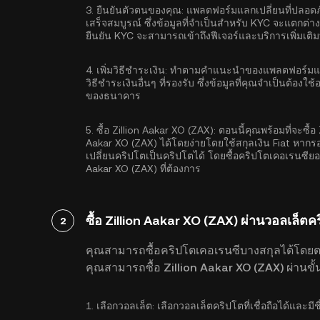
3.
ยืนยันตัวตนของคุณ:
แพลตฟอร์มแลกเปลี่ยนที่ปลอดภั
เสร็จสมบูรณ์ ซึ่งข้อมูลที่จำเป็นสำหรับ KYC จะแตกต่า
ยืนยัน KYC จะสามารถเข้าถึงฟีเจอร์และบริการเพิ่มเต
4.
เพิ่มวิธีชำระเงิน:
ทำตามคำแนะนำของแพลตฟอร์มแลกเป
วิธีชำระเงินอื่นๆ ที่รองรับ ซึ่งข้อมูลที่คุณจำเป็นต้อ
ของธนาคาร
5.
ซื้อ Zillion Aakar XO (ZAX):
ตอนนี้คุณพร้อมที่จะซื้อ
Aakar XO (ZAX) ได้โดยง่ายโดยใช้สกุลเงิน Fiat หาก
เปลี่ยนคริปโตเป็นคริปโตได้ โดยซื้อคริปโตเคอเรนซีย
Aakar XO (ZAX) ที่ต้องการ
ซื้อ Zillion Aakar XO (ZAX) ผ่านวอลเล็ตค
2
คุณสามารถซื้อคริปโตเคอเรนซีบางสกุลได้โดย
คุณสามารถซื้อ Zillion Aakar XO (ZAX) ผ่านขั้น
1.
เลือกวอลเล็ต:
เลือกวอลเล็ตคริปโตที่เชื่อถือได้และมีช