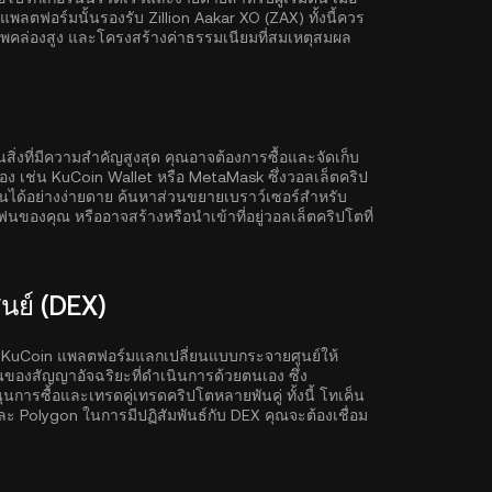
ลตฟอร์มนั้นรองรับ Zillion Aakar XO (ZAX) ทั้งนี้ควร
าพคล่องสูง และโครงสร้างค่าธรรมเนียมที่สมเหตุสมผล
งที่มีความสำคัญสูงสุด คุณอาจต้องการซื้อและจัดเก็บ
เอง เช่น
KuCoin Wallet
หรือ MetaMask ซึ่งวอลเล็ตคริป
นได้อย่างง่ายดาย ค้นหาส่วนขยายเบราว์เซอร์สำหรับ
ฟนของคุณ หรืออาจสร้างหรือนำเข้าที่อยู่วอลเล็ตคริปโตที่
ย์ (DEX)
 KuCoin แพลตฟอร์มแลกเปลี่ยนแบบกระจายศูนย์ให้
านของสัญญาอัจฉริยะที่ดำเนินการด้วยตนเอง ซึ่ง
ารซื้อและเทรดคู่เทรดคริปโตหลายพันคู่ ทั้งนี้ โทเค็น
ละ
Polygon
ในการมีปฏิสัมพันธ์กับ DEX คุณจะต้องเชื่อม