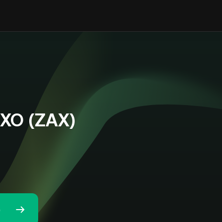
r XO (ZAX)
)