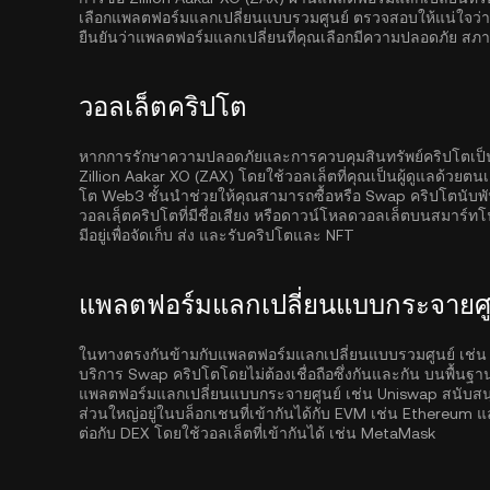
เลือกแพลตฟอร์มแลกเปลี่ยนแบบรวมศูนย์ ตรวจสอบให้แน่ใจว่าแพ
ยืนยันว่าแพลตฟอร์มแลกเปลี่ยนที่คุณเลือกมีความปลอดภัย สภ
วอลเล็ตคริปโต
หากการรักษาความปลอดภัยและการควบคุมสินทรัพย์คริปโตเป็นสิ่
Zillion Aakar XO (ZAX) โดยใช้วอลเล็ตที่คุณเป็นผู้ดูแลด้วยตน
โต Web3 ชั้นนำช่วยให้คุณสามารถซื้อหรือ Swap คริปโตนับพั
วอลเลฺ็ตคริปโตที่มีชื่อเสียง หรือดาวน์โหลดวอลเล็ตบนสมาร์ทโ
มีอยู่เพื่อจัดเก็บ ส่ง และรับคริปโตและ NFT
แพลตฟอร์มแลกเปลี่ยนแบบกระจายศูน
ในทางตรงกันข้ามกับแพลตฟอร์มแลกเปลี่ยนแบบรวมศูนย์ เช่น
บริการ Swap คริปโตโดยไม่ต้องเชื่อถือซึ่งกันและกัน บนพื้นฐ
แพลตฟอร์มแลกเปลี่ยนแบบกระจายศูนย์ เช่น Uniswap สนับสนุนก
ส่วนใหญ่อยู่ในบล็อกเชนที่เข้ากันได้กับ EVM เช่น
Ethereum
แ
ต่อกับ DEX โดยใช้วอลเล็ตที่เข้ากันได้ เช่น MetaMask