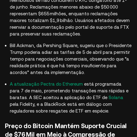
reembolsos se não concluírem o KYC obrigatório até 1º
de junho. Reclamações menores abaixo de $50 000
representam $655 milhões, enquanto reclamações
maiores totalizam $1,9 bilhão. Usuários afetados devem
reenviar a documentação pelo portal de suporte da FTX
para preservar suas reclamações.
Bill Ackman, da Pershing Square, sugeriu que o Presidente
Trump poderia adiar as tarifas de 5 de abril para permitir
tempo para negociações comerciais, observando que “a
realidade prática é que há tempo insuficiente para
acordos” antes da implementação.
A atualização Pectra do Ethereum
está programada
para 7 de maio, prometendo transações mais rápidas e
baratas. A SEC aceitou a aplicação do ETF de
Solana
pela Fidelity, e a BlackRock está em diálogo com
reguladores sobre resgates de ETF em espécie.
Preço do Bitcoin Mantém Suporte Crucial
de $76 Mil em Meio à Compressão de