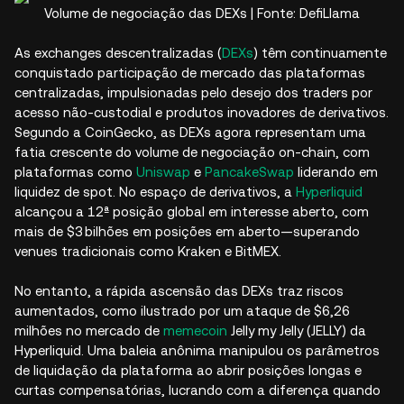
Volume de negociação das DEXs | Fonte: DefiLlama
As exchanges descentralizadas (
DEXs
) têm continuamente
conquistado participação de mercado das plataformas
centralizadas, impulsionadas pelo desejo dos traders por
acesso não-custodial e produtos inovadores de derivativos.
Segundo a CoinGecko, as DEXs agora representam uma
fatia crescente do volume de negociação on‑chain, com
plataformas como
Uniswap
e
PancakeSwap
liderando em
liquidez de spot. No espaço de derivativos, a
Hyperliquid
alcançou a 12ª posição global em interesse aberto, com
mais de $3 bilhões em posições em aberto—superando
venues tradicionais como Kraken e BitMEX.
No entanto, a rápida ascensão das DEXs traz riscos
aumentados, como ilustrado por um ataque de $6,26
milhões no mercado de
memecoin
Jelly my Jelly (JELLY) da
Hyperliquid. Uma baleia anônima manipulou os parâmetros
de liquidação da plataforma ao abrir posições longas e
curtas compensatórias, lucrando com a diferença quando