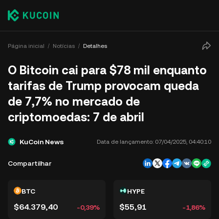
Página inicial
Notícias
Detalhes
O Bitcoin cai para $78 mil enquanto
tarifas de Trump provocam queda
de 7,7% no mercado de
criptomoedas: 7 de abril
KuCoin News
Data de lançamento:
07/04/2025, 04:40:10
Compartilhar
BTC
HYPE
$64.379,40
$55,91
-0,39%
-1,86%