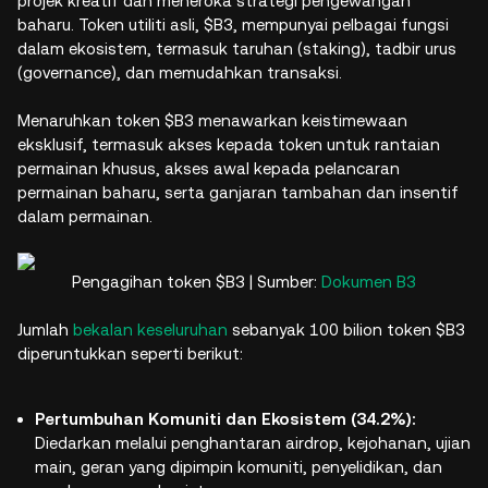
projek kreatif dan meneroka strategi pengewangan
baharu. Token utiliti asli, $B3, mempunyai pelbagai fungsi
dalam ekosistem, termasuk taruhan (staking), tadbir urus
(governance), dan memudahkan transaksi.
Menaruhkan token $B3 menawarkan keistimewaan
eksklusif, termasuk akses kepada token untuk rantaian
permainan khusus, akses awal kepada pelancaran
permainan baharu, serta ganjaran tambahan dan insentif
dalam permainan.
Pengagihan token $B3 | Sumber:
Dokumen B3
Jumlah
bekalan keseluruhan
sebanyak 100 bilion token $B3
diperuntukkan seperti berikut:
Pertumbuhan Komuniti dan Ekosistem (34.2%):
Diedarkan melalui penghantaran airdrop, kejohanan, ujian
main, geran yang dipimpin komuniti, penyelidikan, dan