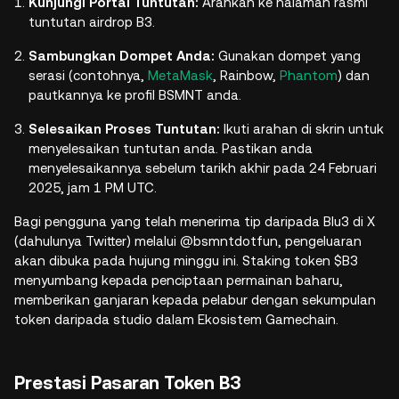
Kunjungi Portal Tuntutan:
Arahkan ke halaman rasmi
tuntutan airdrop B3.
Sambungkan Dompet Anda:
Gunakan dompet yang
serasi (contohnya,
MetaMask
, Rainbow,
Phantom
) dan
pautkannya ke profil BSMNT anda.
Selesaikan Proses Tuntutan:
Ikuti arahan di skrin untuk
menyelesaikan tuntutan anda. Pastikan anda
menyelesaikannya sebelum tarikh akhir pada 24 Februari
2025, jam 1 PM UTC.
Bagi pengguna yang telah menerima tip daripada Blu3 di X
(dahulunya Twitter) melalui @bsmntdotfun, pengeluaran
akan dibuka pada hujung minggu ini. Staking token $B3
menyumbang kepada penciptaan permainan baharu,
memberikan ganjaran kepada pelabur dengan sekumpulan
token daripada studio dalam Ekosistem Gamechain.
Prestasi Pasaran Token B3