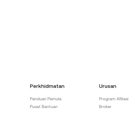
Perkhidmatan
Urusan
Panduan Pemula
Program Afiliasi
Pusat Bantuan
Broker
Hantar Tiket
Institusi
Failkan Aduan
Perkhidmatan A