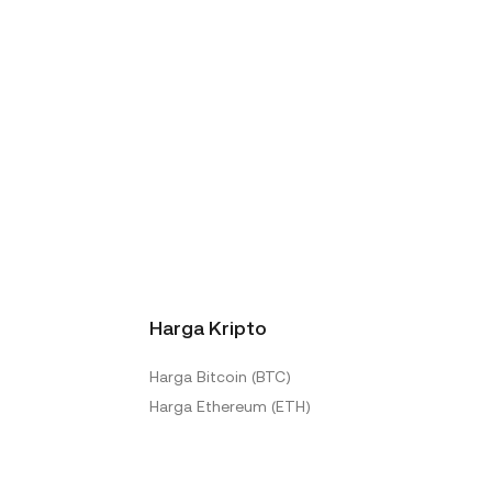
Harga Kripto
Harga Bitcoin (BTC)
Harga Ethereum (ETH)
Harga Ripple (XRP)
PI
Harga Token KuCoin EU (KCS)