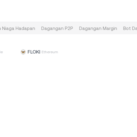
 Niaga Hadapan
Dagangan P2P
Dagangan Margin
Bot D
FLOKI
de
Ethereum