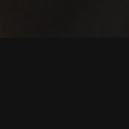
Korporat
Produk
Tentang Kami
KuCard