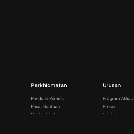
Perkhidmatan
Urusan
Panduan Pemula
Program Afiliasi
Pusat Bantuan
Broker
Hantar Tiket
Institusi
Failkan Aduan
Perkhidmatan A
Sokongan Teknikal
Penyenaraian T