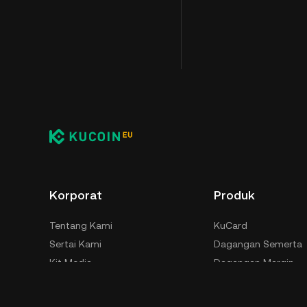
Korporat
Produk
Tentang Kami
KuCard
Sertai Kami
Dagangan Semerta
Kit Media
Dagangan Margin
Keselamatan
Akademi KuCoin EU
Terma Penggunaan
Spotlight