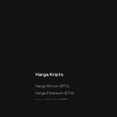
Harga Kripto
Harga Bitcoin (BTC)
Harga Ethereum (ETH)
Harga Ripple (XRP)
PI
Harga Token KuCoin EU (KCS)
oken
Lebih Banyak Harga