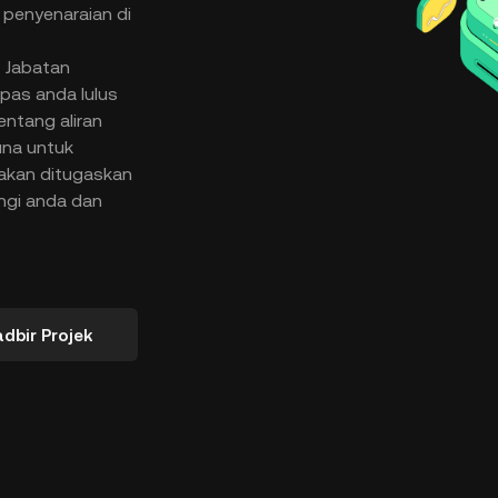
 penyenaraian di
 Jabatan
pas anda lulus
ntang aliran
una untuk
 akan ditugaskan
ngi anda dan
dbir Projek