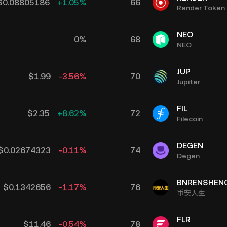
$
0.08805186
+
1.05
%
66
Render Token
NEO
0
%
68
NEO
JUP
$
1.99
-3.56
%
70
Jupiter
FIL
$
2.35
+
8.62
%
72
Filecoin
DEGEN
$
0.02674323
-0.11
%
74
Degen
BNRENSHEN
$
0.1342656
-1.17
%
76
币安人生
FLR
$
11.46
-0.54
%
78