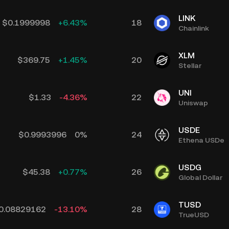
LINK
$
0.1999998
+
6.43
%
18
Chainlink
XLM
$
369.75
+
1.45
%
20
Stellar
UNI
$
1.33
-4.36
%
22
Uniswap
USDE
$
0.9993996
0
%
24
Ethena USDe
USDG
$
45.38
+
0.77
%
26
Global Dollar
TUSD
0.08829162
-13.10
%
28
TrueUSD