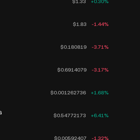
$
1.33
+
0.30
%
$
1.83
-1.44
%
$
0.180819
-3.71
%
$
0.6914079
-3.17
%
$
0.001262736
+
1.68
%
G
$
0.54772173
+
6.41
%
$
0.00592407
-1.32
%