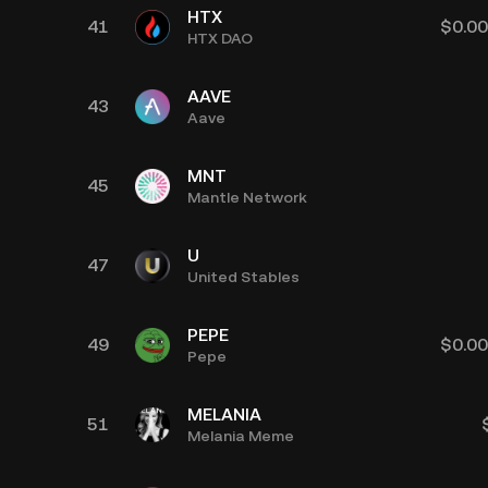
HTX
41
$
0.0
HTX DAO
AAVE
43
Aave
MNT
45
Mantle Network
U
47
United Stables
PEPE
49
$
0.0
Pepe
MELANIA
51
Melania Meme