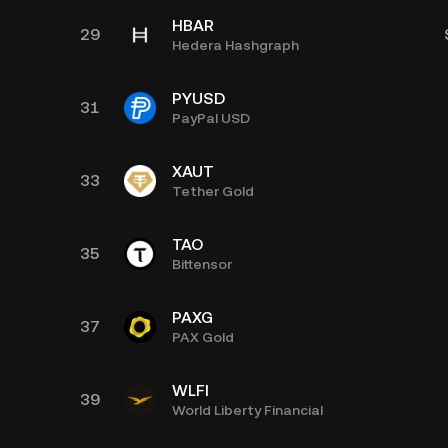
HBAR
29
Hedera Hashgraph
PYUSD
31
PayPal USD
XAUT
33
Tether Gold
TAO
35
Bittensor
PAXG
37
PAX Gold
WLFI
39
World Liberty Financial