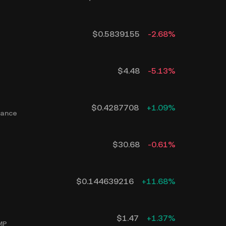
$
0.5839155
-2.68
%
$
4.48
-5.13
%
$
0.4287708
+
1.09
%
nance
$
30.68
-0.61
%
$
0.144639216
+
11.68
%
$
1.47
+
1.37
%
MP