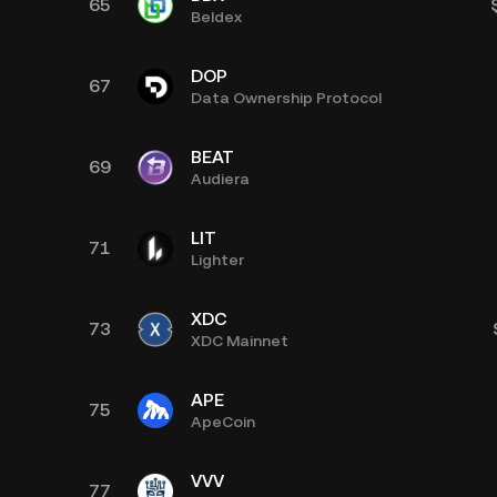
65
Beldex
DOP
67
Data Ownership Protocol
BEAT
69
Audiera
LIT
71
Lighter
XDC
73
XDC Mainnet
APE
75
ApeCoin
VVV
77