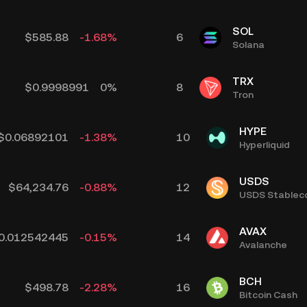
SOL
$
585.88
-1.68
%
6
Solana
TRX
$
0.9998991
0
%
8
Tron
HYPE
$
0.06892101
-1.38
%
10
Hyperliquid
USDS
$
64,234.76
-0.88
%
12
USDS Stablec
AVAX
0.012542445
-0.15
%
14
Avalanche
BCH
$
498.78
-2.28
%
16
Bitcoin Cash