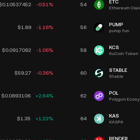
ETC
$
0.10537452
-0.51
%
54
Ethereum Clas
PUMP
$
1.89
-1.16
%
56
pump.fun
KCS
$
0.0917082
-1.06
%
58
KuCoin Token
STABLE
$
59.27
-0.36
%
60
Stable
POL
$
0.0893106
+
2.64
%
62
Polygon Ecos
KAS
$
1.35
+
1.22
%
64
KASPA
RENDER