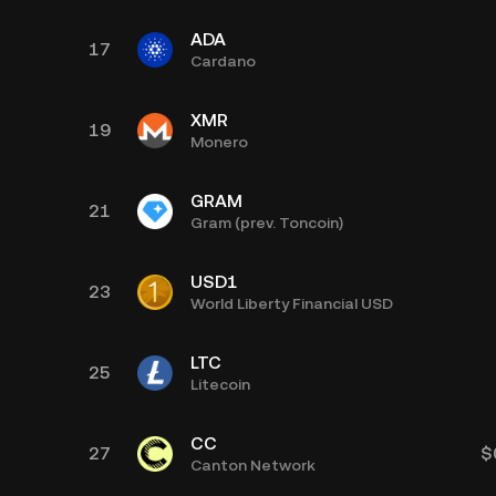
ADA
17
Cardano
XMR
19
Monero
GRAM
21
Gram (prev. Toncoin)
USD1
23
World Liberty Financial USD
LTC
25
Litecoin
CC
27
$
Canton Network