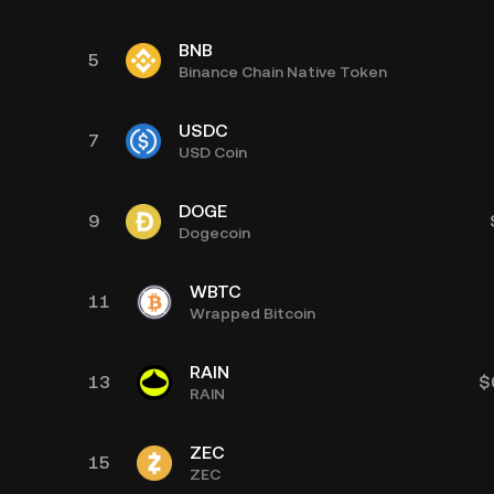
BNB
5
Binance Chain Native Token
USDC
7
USD Coin
DOGE
9
Dogecoin
WBTC
11
Wrapped Bitcoin
RAIN
13
$
RAIN
ZEC
15
ZEC