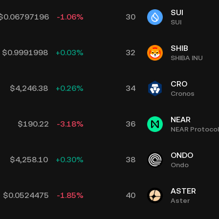
SUI
$
0.06797196
-1.06
%
30
SUI
SHIB
$
0.9991998
+
0.03
%
32
SHIBA INU
CRO
$
4,246.38
+
0.26
%
34
Cronos
NEAR
$
190.22
-3.18
%
36
NEAR Protocol
ONDO
$
4,258.10
+
0.30
%
38
Ondo
ASTER
$
0.0524475
-1.85
%
40
Aster