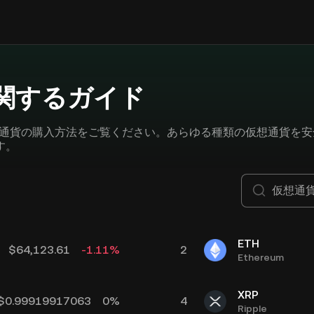
関するガイド
仮想通貨の購入方法をご覧ください。あらゆる種類の仮想通貨を安
す。
ETH
$
64,123.61
-1.11
%
2
Ethereum
XRP
$
0.99919917063
0
%
4
Ripple