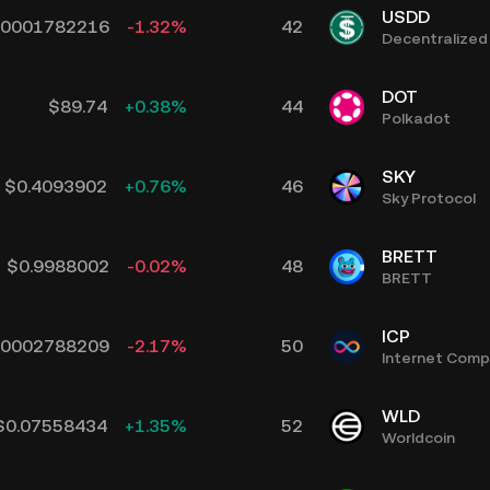
USDD
00001782216
-1.32
%
42
Decentralized
DOT
$
89.74
+
0.38
%
44
Polkadot
SKY
$
0.4093902
+
0.76
%
46
Sky Protocol
BRETT
$
0.9988002
-0.02
%
48
BRETT
ICP
00002788209
-2.17
%
50
Internet Comp
WLD
$
0.07558434
+
1.35
%
52
Worldcoin