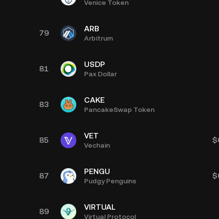
Venice Token
ARB
79
Arbitrum
USDP
81
Pax Dollar
CAKE
83
PancakeSwap Token
VET
85
$
Vechain
PENGU
87
$
Pudgy Penguins
VIRTUAL
89
Virtual Protocol