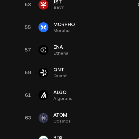
JST
53
JUST
MORPHO
55
Morpho
ENA
57
Ethena
QNT
59
Quant
ALGO
61
Algorand
ATOM
63
Cosmos
BDX