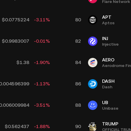
Flare Network
APT
$
0.0775224
-3.11
%
80
Aptos
INJ
$
0.9983007
-0.01
%
82
Injective
AERO
$
1.38
-1.90
%
84
Aerodrome Fi
DASH
0.004596399
-1.13
%
86
Dash
UB
0.006009984
-3.51
%
88
Unibase
TRUMP
$
0.562437
-1.88
%
90
OFFICIAL TRU