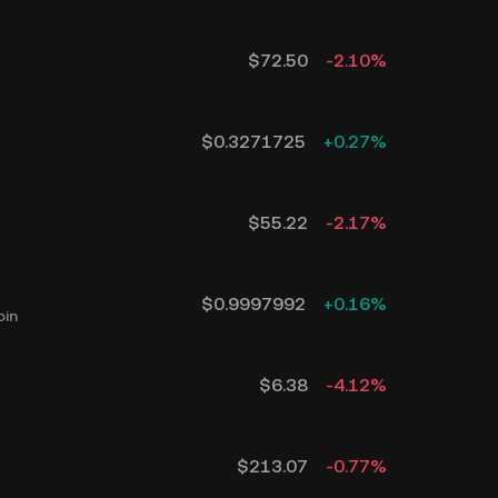
$
72.50
-2.10
%
$
0.3271725
+
0.27
%
$
55.22
-2.17
%
$
0.9997992
+
0.16
%
oin
$
6.38
-4.12
%
$
213.07
-0.77
%