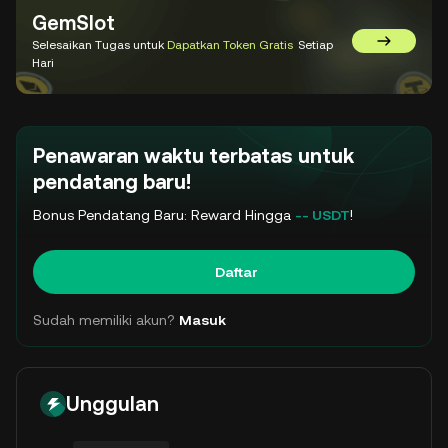
GemSlot
Selesaikan Tugas untuk
Dapatkan Token Gratis
Setiap
Kunjungi 
Hari
Penawaran waktu terbatas untuk
pendatang baru!
Bonus Pendatang Baru: Reward Hingga
-- USDT
!
Daftar
Sudah memiliki akun?
Masuk
Unggulan