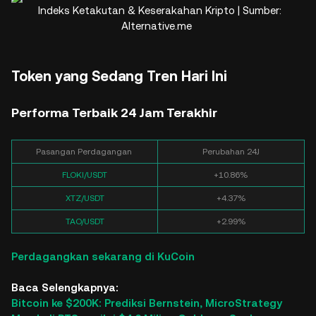
Indeks Ketakutan & Keserakahan Kripto | Sumber:
Alternative.me
Token yang Sedang Tren Hari Ini
Performa Terbaik 24 Jam Terakhir
Pasangan Perdagangan
Perubahan 24J
FLOKI/USDT
+10.86%
XTZ/USDT
+4.37%
TAO/USDT
+2.99%
Perdagangkan sekarang di KuCoin
Baca Selengkapnya:
Bitcoin ke $200K: Prediksi Bernstein, MicroStrategy