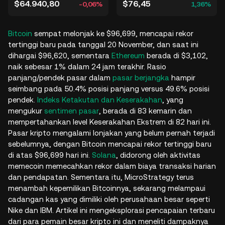
$64.940,80
$76,45
-0,06%
1,36%
Bitcoin
sempat melonjak ke $96,699, mencapai rekor
tertinggi baru pada tanggal 20 November, dan saat ini
dihargai $96,620, sementara
Ethereum
berada di $3,102,
naik sebesar 1% dalam 24 jam terakhir. Rasio
panjang/pendek pasar dalam
pasar berjangka
hampir
seimbang pada 50.4% posisi panjang versus 49.6% posisi
pendek.
Indeks Ketakutan dan Keserakahan
, yang
mengukur
sentimen pasar
, berada di 83 kemarin dan
mempertahankan level Keserakahan Ekstrem di 82 hari ini.
Pasar kripto mengalami lonjakan yang belum pernah terjadi
sebelumnya, dengan Bitcoin mencapai rekor tertinggi baru
di atas $96,699 hari ini.
Solana
, didorong oleh aktivitas
memecoin memecahkan rekor dalam biaya transaksi harian
dan pendapatan. Sementara itu, MicroStrategy terus
menambah kepemilikan Bitcoinnya, sekarang melampaui
cadangan kas yang dimiliki oleh perusahaan besar seperti
Nike dan IBM. Artikel ini mengeksplorasi pencapaian terbaru
dari para pemain besar kripto ini dan meneliti dampaknya