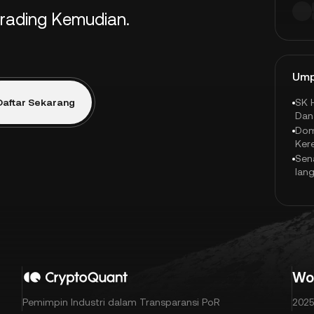
rading Kemudian.
Ump
Daftar Sekarang
SK 
Dan
Dol
Dom
Ker
Sen
lang
Wo
Pemimpin Industri dalam Transparansi PoR
2025