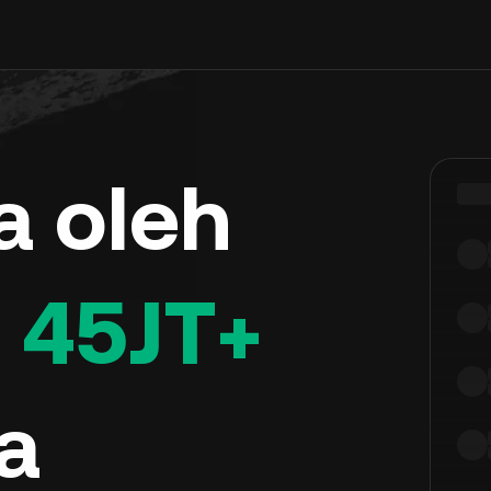
a oleh
i
45JT+
a