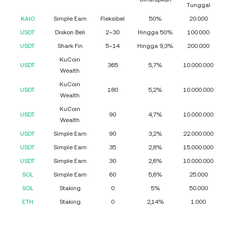
Tunggal
KAIO
Simple Earn
Fleksibel
50%
20.000
USDT
Diskon Beli
2~30
Hingga 50%
100.000
USDT
Shark Fin
5~14
Hingga 9,3%
200.000
KuCoin
USDT
365
5,7%
10.000.000
Wealth
KuCoin
USDT
180
5,2%
10.000.000
Wealth
KuCoin
USDT
90
4,7%
10.000.000
Wealth
USDT
Simple Earn
90
3,2%
22.000.000
USDT
Simple Earn
35
2,8%
15.000.000
USDT
Simple Earn
30
2,6%
10.000.000
SOL
Simple Earn
60
5,6%
25.000
SOL
Staking
0
5%
50.000
ETH
Staking
0
2,14%
1.000