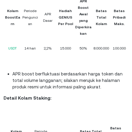
APR
Boost
Kolam
Periode
Hadiah
Batas
Batas
APR
Awal
BoostEa
Pengunci
GENIUS
Total
Pribadi
Dasar
yang
rn
an
Per Pool
Kolam
Maks.
Diperkira
kan
USDT
14 hari
2,2%
15.000
50%
8.000.000
100.000
APR boost berfluktuasi berdasarkan harga token dan
total volume langganan; silakan merujuk ke halaman
produk resmi untuk informasi paling akurat.
Detail Kolam Staking:
Batas
Kolam
Periode
Batas Total