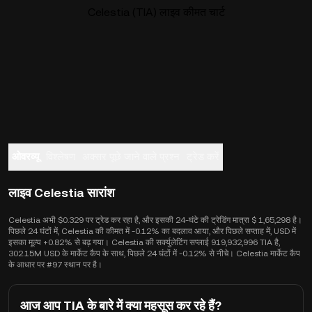
Celestia (TIA) लाइव कीमत चार्ट
ओवरव्यू
विश्लेषण
अक्सर पूछे जाने वाले प्रश्न
ट्रेड करें
लाइव Celestia सारांश
Celestia अभी $0.329 पर ट्रेड कर रहा है, और इसकी 24-घंटे की ट्रेडिंग मात्रा $ 1,65,298 है।
पिछले 24 घंटों में, Celestia की कीमत में -0.12% का बदलाव आया, और पिछले सप्ताह में, USD में
इसका मूल्य +0.82% से बढ़ गया। Celestia की सर्क्युलेटिंग सप्लाई 919,932,996 TIA है,
302.15M USD के मार्केट कैप के साथ, पिछले 24 घंटों में -0.12% से नीचे। Celestia मार्केट कैप
के आधार पर #97 स्थान पर है।
आज आप TIA के बारे में क्या महसूस कर रहे हैं?