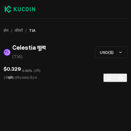
होम
/
कीमतें
/
TIA
Celestia मूल्य
USD($)
(TIA)
$0.329
0.00%
(
5मि
)
1मि
5मि
15मि
1घं
8घं
1दि
1स