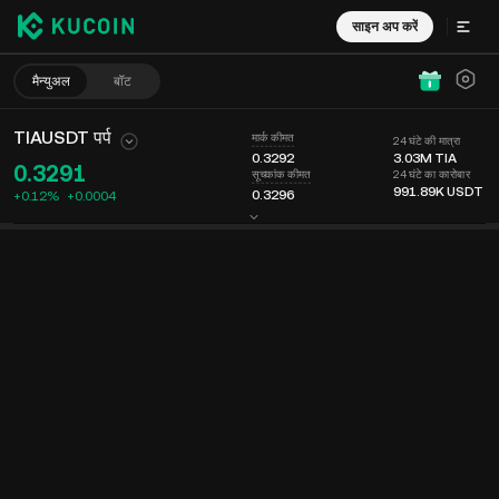
साइन अप करें
मैन्युअल
बॉट
TIAUSDT पर्प
मार्क कीमत
24 घंटे की मात्रा
0.3292
3.03M
TIA
0.3291
24 घंटे का कारोबार
सूचकांक कीमत
991.89K
USDT
0.3296
+0.12%
+
0.0004
चार्ट
फीड
कॉइन की जानकारी
ऑर्डर बुक
हाल ही के ट्रेड्स
समय
15 मिनट
आखरी कीमत
चार्ट
मार्केट डेप्थ